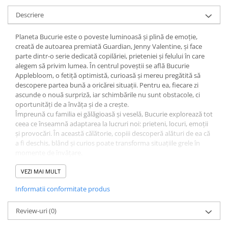
Descriere
Planeta Bucurie este o poveste luminoasă și plină de emoție,
creată de autoarea premiată Guardian, Jenny Valentine, și face
parte dintr-o serie dedicată copilăriei, prieteniei și felului în care
alegem să privim lumea. În centrul poveștii se află Bucurie
Applebloom, o fetiță optimistă, curioasă și mereu pregătită să
descopere partea bună a oricărei situații. Pentru ea, fiecare zi
ascunde o nouă surpriză, iar schimbările nu sunt obstacole, ci
oportunități de a învăța și de a crește.
Împreună cu familia ei gălăgioasă și veselă, Bucurie explorează tot
ceea ce înseamnă adaptarea la lucruri noi: prieteni, locuri, emoții
și provocări. În această călătorie, copiii descoperă alături de ea că
a fi deschis, blând și curios poate transforma situațiile grele în
momente de învățare.
Umorul cald, sensibilitatea și tonul pozitiv al autoarei creează o
atmosferă relaxantă, în care fiecare pagină aduce un motiv de
VEZI MAI MULT
zâmbet. Povestea vorbește despre puterea gândirii pozitive,
Informatii conformitate produs
despre încrederea în sine și despre bucuria de a trăi clipa, chiar și
atunci când viața se schimbă în mod neașteptat.
Ilustrațiile delicate semnate de Claire Lefevre completează perfect
Review-uri
(0)
textul și adaugă un plus de farmec acestei aventuri,