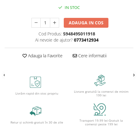
Ghiozdane pentru grădinită
IN STOC
Trollere pentru copii
Penare
ADAUGA IN COS
Penare echipate
Cod Produs:
5948495011918
Penare neechipate
Ai nevoie de ajutor?
0773412934
Penare tip etui
Adauga la Favorite
Cere informatii
Acuarele și pensule școlare
Acuarele școlare și Tempera
Pensule școlare
Pahare și palete pictură
Livrare gratuită la comenzi de minim
Livrăm rapid din stoc propriu
199 lei
Transport 19.99 lei-Gratuit la
Retur și schimb gratuit în 30 de zile
comenzi peste 199 lei