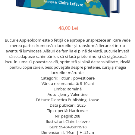
ficțiune
Avioane de jucărie
Caiete geografie și biologie
Mine și rezerve
Utilaje de jucărie
Psihologie și dezvoltare personală
Caiete tip I, II și III
Creioane grafit și ascuțitori
Masinuțe cu telecomandă
Biografii și memorii
Caiete foi veline
Corectoare și radiere
Jucării de pluș
48,00 Lei
Parenting și educație
Rezerve pentru caiete
Instrumente de scris premium
Sănătate și stil de viață
Jucării și articole pentru bebeluși
Vocabulare
Pixuri premium
Bucurie Applebloom este o fetiță de aproape unsprezece ani care vede
Artă și fotografie
Jucării pentru bebeluși
mereu partea frumoasă a lucrurilor și transformă fiecare zi într-o
Blocuri de desen școlare
Stilouri premium
aventură luminoasă. Alături de familia ei plină de viață, Bucurie învață
Ghiduri și hărți
Camera Bebe
Hârtie pentru lucru manual
Seturi de scris premium
să se adapteze schimbărilor, să-și facă prieteni noi și să-și găsească
Istorie și științe sociale
Figurine
Accesorii geometrie și matematică
locul în lume. O poveste caldă, optimistă și plină de sensibilitate, ideală
Afaceri și economie
pentru copiii care iubesc poveștile despre prietenie, curaj și magia
Jucării pentru apă și baie
Rigle și Echere
lucrurilor mărunte.
Religie și spiritualitate
Categorii: Fictiuni, povestioare
Raportoare
Jucării din lemn
Știință și tehnologie
Vârsta recomandată: 8-10 ani
Compasuri
Limba: Română
Outdoor
Gastronomie și hobby
Truse geometrie
Autor: Jenny Valentine
Filosofie și eseuri
Roboți
Editura: Didactica Publishing House
Socotitori și bețisoare pentru
Data publicării: 2025
Limbi străine
numărat
Tip copertă: Hardcover
Dicționare și ghiduri de conversație
Ghiozdane și rucsacuri
Nr. pagini: 208
Ilustratori: Claire Lefevre
Literatură în limbi străine
Ghiozdane școlare
ISBN: 5948495011918
Gramatică și vocabulare
Dimensiuni: l: 14cm | H: 21cm
Rucsacuri școlare și casual