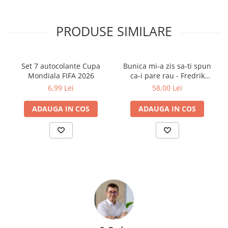
transformând lectura într-o experiență plină de culoare și emoție.
Planeta Bucurie este o alegere minunată pentru copiii care caută
povești calde și optimiste, dar și pentru familiile care vor să
PRODUSE SIMILARE
descopere împreună că lumea poate fi un loc mai frumos atunci
când o privești cu inima deschisă.
Set 7 autocolante Cupa
Bunica mi-a zis sa-ti spun
Mondiala FIFA 2026
ca-i pare rau - Fredrik
Backman
6,99 Lei
58,00 Lei
ADAUGA IN COS
ADAUGA IN COS