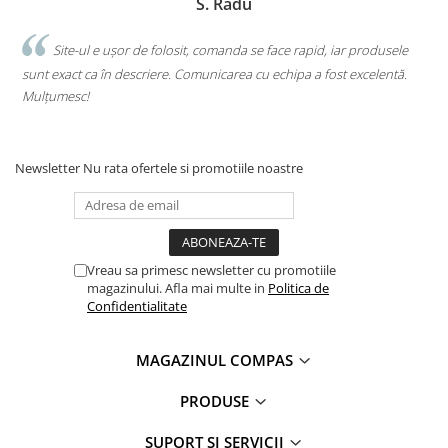
S. Radu
.
Site-ul e ușor de folosit, comanda se face rapid, iar produsele
sunt exact ca în descriere. Comunicarea cu echipa a fost excelentă.
s
Mulțumesc!
c
Newsletter
Nu rata ofertele si promotiile noastre
Vreau sa primesc newsletter cu promotiile
magazinului. Afla mai multe in
Politica de
Confidentialitate
MAGAZINUL COMPAS
PRODUSE
SUPORT ȘI SERVICII