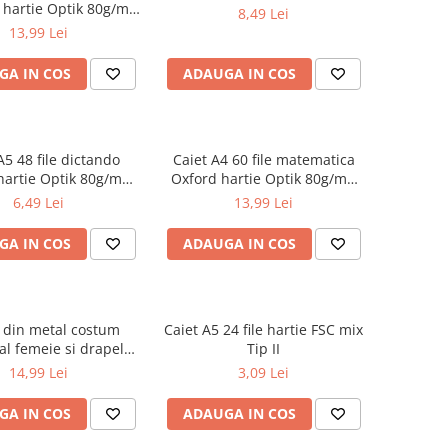
 hartie Optik 80g/mp
8,49 Lei
Touch Pastel
13,99 Lei
GA IN COS
ADAUGA IN COS
A5 48 file dictando
Caiet A4 60 file matematica
hartie Optik 80g/mp
Oxford hartie Optik 80g/mp
iverse culori
motiv Touch Pastel
6,49 Lei
13,99 Lei
GA IN COS
ADAUGA IN COS
 din metal costum
Caiet A5 24 file hartie FSC mix
al femeie si drapelul
Tip II
omaniei 9 cm
14,99 Lei
3,09 Lei
GA IN COS
ADAUGA IN COS