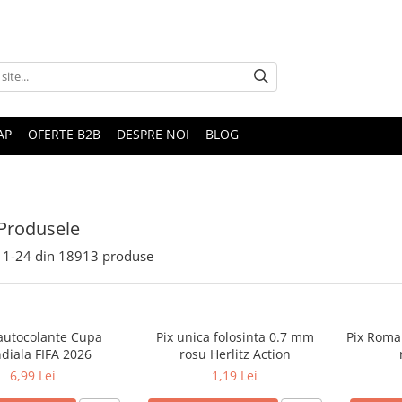
AP
OFERTE B2B
DESPRE NOI
BLOG
Produsele
1-
24
din
18913
produse
 autocolante Cupa
Pix unica folosinta 0.7 mm
Pix Roma
diala FIFA 2026
rosu Herlitz Action
6,99 Lei
1,19 Lei