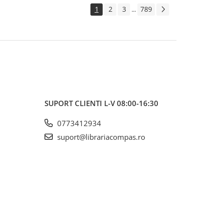
1
2
3
789
...
SUPORT CLIENTI
L-V 08:00-16:30
0773412934
suport@librariacompas.ro