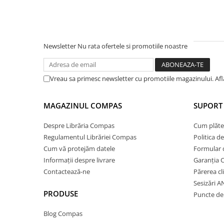
Ghiozdane și rucsacuri
Ghiozdane școlare
Rucsacuri școlare și casual
Newsletter
Nu rata ofertele si promotiile noastre
Ghiozdane pentru grădinită
Trollere pentru copii
Vreau sa primesc newsletter cu promotiile magazinului. Af
Penare
Penare echipate
MAGAZINUL COMPAS
SUPORT 
Penare neechipate
Penare tip etui
Despre Librăria Compas
Cum plăte
Acuarele și pensule școlare
Regulamentul Librăriei Compas
Politica d
Cum vă protejăm datele
Formular 
Acuarele școlare și Tempera
Informații despre livrare
Garanția 
Pensule școlare
Contactează-ne
Părerea cl
Pahare și palete pictură
Sesizări 
Cărți
PRODUSE
Puncte de 
Cărți pentru copii
Blog Compas
Cărți de colorat