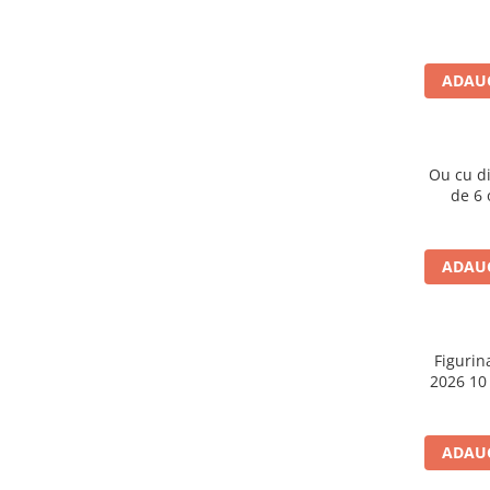
Caiete școlare și hârtie
Caiete dictando
Caiete matematică
ADAUG
Caiete muzică
Caiete geografie și biologie
Caiete tip I, II și III
Ou cu d
Caiete foi veline
de 6 o
Rezerve pentru caiete
Vocabulare
Blocuri de desen școlare
ADAUG
Hârtie pentru lucru manual
Accesorii geometrie și matematică
Rigle și Echere
Figurin
2026 10
Raportoare
Compasuri
Truse geometrie
ADAUG
Socotitori și bețisoare pentru
numărat