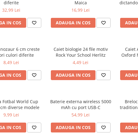
diferite
Maica
dictando
32,99 Lei
16,99 Lei
A IN COS
ADAUGA IN COS
ADAU
inozaur 6 cm creste
Caiet biologie 24 file motiv
Caiet 
ri culori diferite
Rock Your School Herlitz
Oxford 
d
8,49 Lei
4,49 Lei
A IN COS
ADAUGA IN COS
ADAU
a Fotbal World Cup
Baterie externa wireless 5000
Breloc
 cm diverse modele
mAh cu port USB-C
tradition
R
9,99 Lei
54,99 Lei
A IN COS
ADAUGA IN COS
ADAU