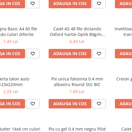
A IN COS
ADAUGA IN COS
ADAU
gna Basic A4 60 file
Caiet A5 48 file dictando
Invelito
do culori diferite
Oxford hartie Optik 80g/mp
tran
motiv Touch Trend
7,49 Lei
6,49 Lei
A IN COS
ADAUGA IN COS
ADAU
erta talon auto
Pix unica folosinta 0.4 mm
Creion g
123x220mm
albastru Round Stic BIC
2,09 Lei
1,89 Lei
A IN COS
ADAUGA IN COS
ADAU
utter 14x4 cm culori
Pix cu gel 0.4 mm negru Pilot
Caiet