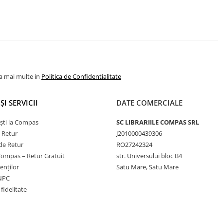
la mai multe in
Politica de Confidentialitate
ȘI SERVICII
DATE COMERCIALE
ști la Compas
SC LIBRARIILE COMPAS SRL
e Retur
J2010000439306
de Retur
RO27242324
Compas – Retur Gratuit
str. Universului bloc B4
ienților
Satu Mare, Satu Mare
ANPC
fidelitate