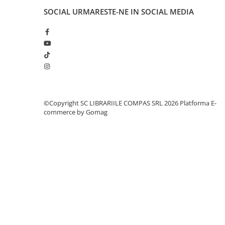
Cărți ilustrate și interactive
SOCIAL
URMARESTE-NE IN SOCIAL MEDIA
Povești și ficțiune pentru copii
Enciclopedii și atlase pentru copii
Materiale educaționale
Benzi desenate
Hobby și activități pentru copii
Educație și carte școlară
Metoda Montessori
©Copyright SC LIBRARIILE COMPAS SRL 2026
Platforma E-
commerce by Gomag
Culegeri și materiale auxiliare
Caiete de vacanță
Bibliografie școlară
Bibliografie didactică
Dicționare și gramatici
Pregătire pentru admitere
Pregătire Evaluare Națională
Pregătire Bacalaureat
Romane și literatură