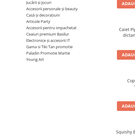
Radiere
Jucării și jocuri
ADAUG
Ascutițori
Accesorii personale și beauty
Casă și decorațiuni
Corectoare și lipici
Articole Party
Mine și rezerve
Accesorii pentru impachetat
Caiet Pi
Cretă școlară și creativă
Ceaiuri premium Basilur
dictan
Accesorii școlare
Electronice și accesorii IT
Gama si Tiki Tan promotie
Coperți caiete si cărți
Paladin Promotie Martie
ADAUG
Etichete școlare
Young Art
Carnete pentru elevi
Lupe și articole educative
Foarfece școlare
Cop
Globuri pământești
Cutii sandwich și caserole
Umbrele pentru copii
ADAUG
Termosuri
Pahare și sticle pentru scoală
Cutii pentru depozitare
Squishy B