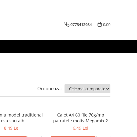
0773412934
0,00
Ordoneaza:
nia model traditional
Caiet A4 60 file 70g/mp
rosu sau alb
patratele motiv Megamix 2
8,49 Lei
6,49 Lei