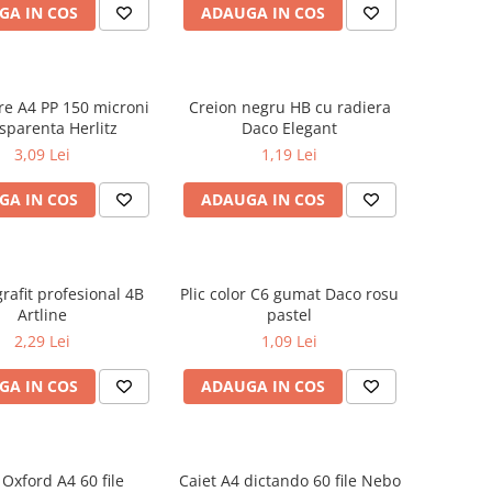
GA IN COS
ADAUGA IN COS
are A4 PP 150 microni
Creion negru HB cu radiera
sparenta Herlitz
Daco Elegant
3,09 Lei
1,19 Lei
GA IN COS
ADAUGA IN COS
rafit profesional 4B
Plic color C6 gumat Daco rosu
Artline
pastel
2,29 Lei
1,09 Lei
GA IN COS
ADAUGA IN COS
 Oxford A4 60 file
Caiet A4 dictando 60 file Nebo