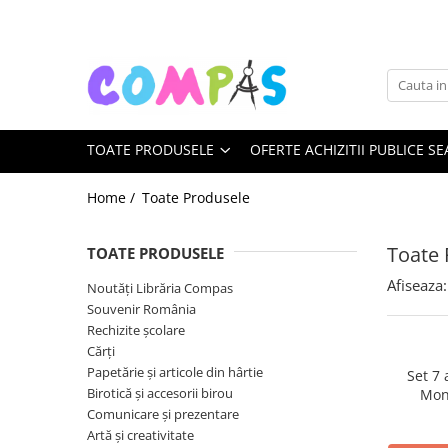
Toate Produsele
Noutăți Librăria Compas
Souvenir România
TOATE PRODUSELE
OFERTE ACHIZITII PUBLICE SE
Rechizite școlare
Instrumente de scris
Home /
Toate Produsele
Pixuri
Stilouri școlare
Toate 
TOATE PRODUSELE
Rollere și finelinere
Afiseaza:
Noutăți Librăria Compas
Markere și textmarkere
Souvenir România
Creioane grafice
Rechizite școlare
Creioane mecanice
Cărți
Creioane colorate
Papetărie și articole din hârtie
Set 7
Birotică și accesorii birou
Mon
Creioane cerate
Comunicare și prezentare
Carioci
Artă și creativitate