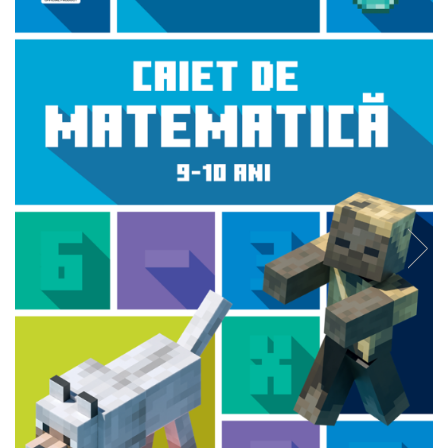
Radiere
Ascutițori
Corectoare și lipici
Mine și rezerve
Cretă școlară și creativă
Accesorii școlare
Coperți caiete si cărți
Etichete școlare
Carnete pentru elevi
Lupe și articole educative
Foarfece școlare
Globuri pământești
Cutii sandwich și caserole
Umbrele pentru copii
Termosuri
Pahare și sticle pentru scoală
Cutii pentru depozitare