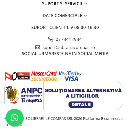
Registre și plannere
SUPORT ȘI SERVICII
Notes și cuburi memo
DATE COMERCIALE
Notes
Cuburi din hârtie
SUPORT CLIENTI
L-V 08:00-16:30
Note adezive
0773412934
Tipizate și registre
suport@librariacompas.ro
Role casa de marcat și indigo
SOCIAL
URMARESTE-NE IN SOCIAL MEDIA
Etichete adezive
Felicitări
Birotică și accesorii birou
Organizare și arhivare
Bibliorafturi
Dosare
Mape și serviete
Clipboarduri
©Copyright SC LIBRARIILE COMPAS SRL 2026
Platforma E-commerce
by Gomag
Plicuri