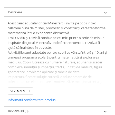
Cărți ilustrate și interactive
Povești și ficțiune pentru copii
Descriere
Enciclopedii și atlase pentru copii
Acest caiet educativ oficial Minecraft îi invită pe copii într-o
Materiale educaționale
călătorie plină de mister, provocări și construcții care transformă
Benzi desenate
matematica într-o experiență distractivă.
Hobby și activități pentru copii
Eroii Ovidiu și Olivia îi conduc pe cei mici printr-o serie de misiuni
inspirate din jocul Minecraft, unde fiecare exercițiu rezolvat îi
Educație și carte școlară
ajută să înainteze în poveste.
Metoda Montessori
Activitățile sunt adaptate pentru copiii cu vârsta între 9 și 10 ani și
urmează programa școlară pentru matematică și explorarea
Culegeri și materiale auxiliare
mediului. Copiii lucrează cu numere naturale, adunări și scăderi
Caiete de vacanță
complexe, înmulțiri și împărțiri, fracții, unități de măsură, figuri
Bibliografie școlară
geometrice, probleme aplicate și tabele de date.
Pe parcurs, fiecare soluție corectă le aduce smaralde de
Bibliografie didactică
colecționat, un element care îi motivează, le menține atenția și
Dicționare și gramatici
transformă procesul de învățare într-un joc plin de suspans.
Pregătire pentru admitere
Povestea este plină de acțiune, cu provocări și lupte împotriva
VEZI MAI MULT
mobilor, ceea ce face ca matematica să fie percepută ca o
Pregătire Evaluare Națională
Informatii conformitate produs
aventură, nu ca o obligație.
Pregătire Bacalaureat
„Minecraft. Caiet de matematică 9–10 ani” îi ajută pe copii să-și
dezvolte gândirea logică, atenția, perseverența și încrederea în
Review-uri
(0)
Romane și literatură