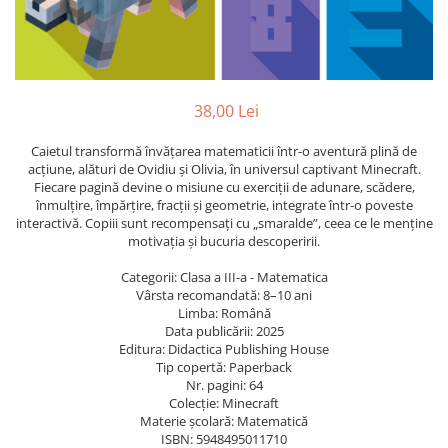
Caiete școlare și hârtie
Caiete dictando
Caiete matematică
Caiete muzică
38,00 Lei
Caiete geografie și biologie
Caiete tip I, II și III
Caietul transformă învățarea matematicii într-o aventură plină de
Caiete foi veline
acțiune, alături de Ovidiu și Olivia, în universul captivant Minecraft.
Fiecare pagină devine o misiune cu exerciții de adunare, scădere,
Rezerve pentru caiete
înmulțire, împărțire, fracții și geometrie, integrate într-o poveste
Vocabulare
interactivă. Copiii sunt recompensați cu „smaralde”, ceea ce le menține
Blocuri de desen școlare
motivația și bucuria descoperirii.
Hârtie pentru lucru manual
Categorii: Clasa a III-a - Matematica
Accesorii geometrie și matematică
Vârsta recomandată: 8–10 ani
Limba: Română
Rigle și Echere
Data publicării: 2025
Raportoare
Editura: Didactica Publishing House
Tip copertă: Paperback
Compasuri
Nr. pagini: 64
Truse geometrie
Colecție: Minecraft
Materie școlară: Matematică
Socotitori și bețisoare pentru
ISBN: 5948495011710
numărat