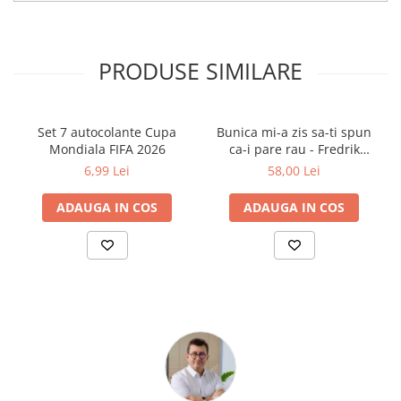
propriile abilități. Este un instrument ideal pentru a transforma
Clasici români și universali
timpul de studiu într-o activitate plăcută și captivantă, pe placul
tuturor micilor fani Minecraft.
Literatură modernă și
contemporană
PRODUSE SIMILARE
Thriller și mister
Young adult
Science-fiction și fantasy
Set 7 autocolante Cupa
Bunica mi-a zis sa-ti spun
Mondiala FIFA 2026
ca-i pare rau - Fredrik
Ficțiune erotică
Backman
6,99 Lei
58,00 Lei
Ficțiune mitologică și istorică
Romane de dragoste
ADAUGA IN COS
ADAUGA IN COS
Poezie și teatru
Romane ilustrate
Dezvoltare personală și non-
ficțiune
Psihologie și dezvoltare personală
Biografii și memorii
Parenting și educație
Sănătate și stil de viață