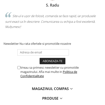
Artă și fotografie
S. Radu
Ghiduri și hărți
Istorie și științe sociale
.
Site-ul e ușor de folosit, comanda se face rapid, iar produsele
Afaceri și economie
sunt exact ca în descriere. Comunicarea cu echipa a fost excelentă.
s
Religie și spiritualitate
Mulțumesc!
c
Știință și tehnologie
Gastronomie și hobby
Newsletter
Nu rata ofertele si promotiile noastre
Filosofie și eseuri
Limbi străine
Dicționare și ghiduri de conversație
Literatură în limbi străine
Vreau sa primesc newsletter cu promotiile
Gramatică și vocabulare
magazinului. Afla mai multe in
Politica de
Papetărie și articole din hârtie
Confidentialitate
Planificare și agende
MAGAZINUL COMPAS
Agende datate
Agende nedatate
PRODUSE
Agende pentru copii