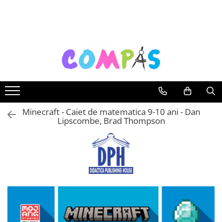
Toate Produsele
Noutăți Librăria Compas
Souvenir România
Rechizite școlare
Instrumente de scris
Pixuri
Minecraft - Caiet de matematica 9-10 ani - Dan
Lipscombe, Brad Thompson
Stilouri școlare
Rollere și finelinere
Markere și textmarkere
Creioane grafice
Creioane mecanice
Creioane colorate
Creioane cerate
Carioci