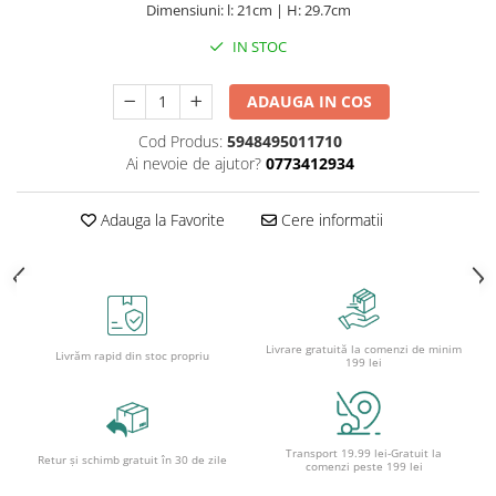
Dimensiuni: l: 21cm | H: 29.7cm
Ghiozdane și rucsacuri
IN STOC
Ghiozdane școlare
Rucsacuri școlare și casual
ADAUGA IN COS
Ghiozdane pentru grădinită
Cod Produs:
5948495011710
Trollere pentru copii
Ai nevoie de ajutor?
0773412934
Penare
Penare echipate
Adauga la Favorite
Cere informatii
Penare neechipate
Penare tip etui
Acuarele și pensule școlare
Acuarele școlare și Tempera
Livrare gratuită la comenzi de minim
Livrăm rapid din stoc propriu
Pensule școlare
199 lei
Pahare și palete pictură
Cărți
Cărți pentru copii
Transport 19.99 lei-Gratuit la
Retur și schimb gratuit în 30 de zile
comenzi peste 199 lei
Cărți de colorat