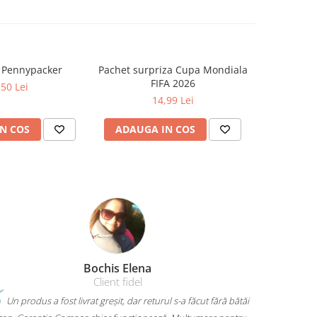
a Pennypacker
Pachet surpriza Cupa Mondiala
Cat timp
FIFA 2026
Zo
,50 Lei
14,99 Lei
N COS
ADAUGA IN COS
ADAUG
Amelia Bran
Mi-am luat un rucsac Herlitz pentru liceu și chiar îmi place