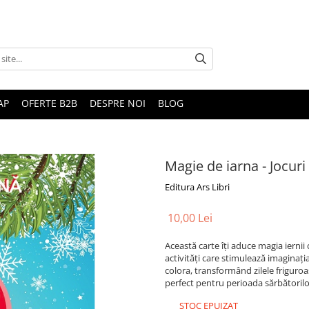
AP
OFERTE B2B
DESPRE NOI
BLOG
Magie de iarna - Jocuri
Editura Ars Libri
10,00 Lei
Această carte îți aduce magia iernii ch
activități care stimulează imaginația
colora, transformând zilele friguro
perfect pentru perioada sărbătorilo
STOC EPUIZAT