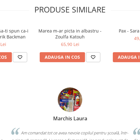
PRODUSE SIMILARE
a-ti spun ca-i
Marea m-ar picta in albastru -
Pax - Sar
drik Backman
Zoulfa Katouh
49
Lei
65,90 Lei
COS
ADAUGA IN COS
ADAUGA I
Bochis Elena
Client fidel
 într-
Un produs a fost livrat greșit, dar returul s-a făcut fără bătăi