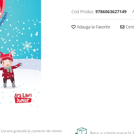
Cod Produs:
9786063627149
Adauga la Favorite
Cere 
Livrare gratuită la comenzi de minim
Retur și schimb gratuit în 3