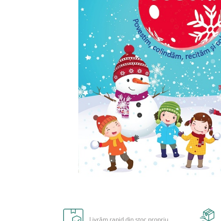
Radiere
Ascutițori
Corectoare și lipici
Mine și rezerve
Cretă școlară și creativă
Accesorii școlare
Coperți caiete si cărți
Etichete școlare
Carnete pentru elevi
Lupe și articole educative
Foarfece școlare
Globuri pământești
Cutii sandwich și caserole
Umbrele pentru copii
Termosuri
Distribuie
Pahare și sticle pentru scoală
pe
Cutii pentru depozitare
Facebook
Livrăm rapid din stoc propriu