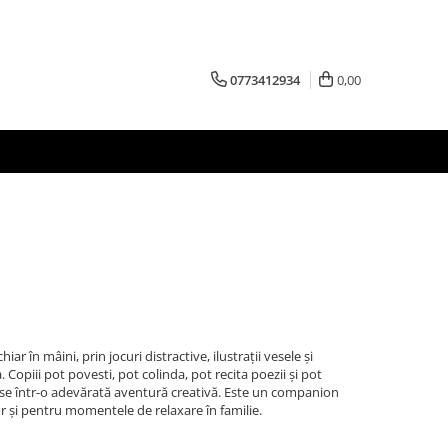
0773412934
0,00
iar în mâini, prin jocuri distractive, ilustrații vesele și
. Copiii pot povesti, pot colinda, pot recita poezii și pot
ase într-o adevărată aventură creativă. Este un companion
r și pentru momentele de relaxare în familie.