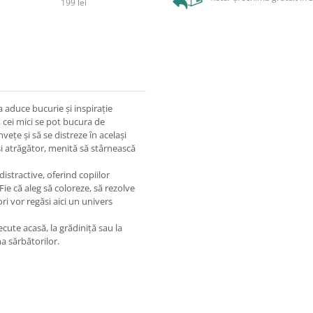
199 lei
a aduce bucurie și inspirație
e, cei mici se pot bucura de
învețe și să se distreze în același
 și atrăgător, menită să stârnească
istractive, oferind copiilor
Fie că aleg să coloreze, să rezolve
ori vor regăsi aici un univers
ute acasă, la grădiniță sau la
a sărbătorilor.