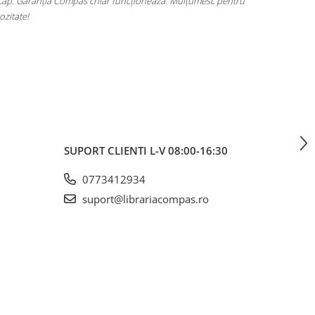
ult. Are loc pentru toate cărțile, laptopul încape perfect și nu
ă dor umerii când îl car. Plus că arată super bine, exact cum
oiam. A ajuns rapid și fără surprize – 10/10!
SUPORT CLIENTI
L-V 08:00-16:30
0773412934
suport@librariacompas.ro