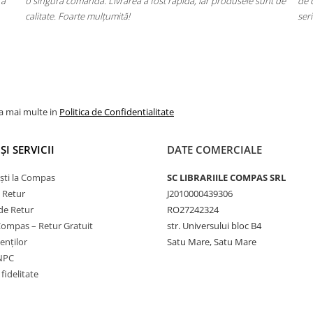
unt de
de cap. Garanția Compas chiar funcționează. Mulțumesc pentru
m
seriozitate!
m
v
la mai multe in
Politica de Confidentialitate
ȘI SERVICII
DATE COMERCIALE
ști la Compas
SC LIBRARIILE COMPAS SRL
e Retur
J2010000439306
de Retur
RO27242324
Compas – Retur Gratuit
str. Universului bloc B4
ienților
Satu Mare, Satu Mare
ANPC
fidelitate