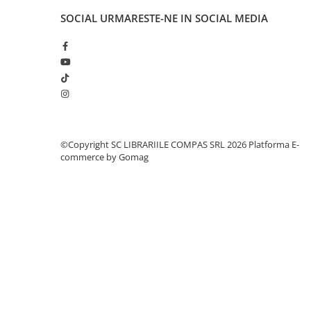
Clasici români și universali
SOCIAL
URMARESTE-NE IN SOCIAL MEDIA
Literatură modernă și
contemporană
Thriller și mister
Young adult
Science-fiction și fantasy
Ficțiune erotică
Ficțiune mitologică și istorică
©Copyright SC LIBRARIILE COMPAS SRL 2026
Platforma E-
Romane de dragoste
commerce by Gomag
Poezie și teatru
Romane ilustrate
Dezvoltare personală și non-
ficțiune
Psihologie și dezvoltare personală
Biografii și memorii
Parenting și educație
Sănătate și stil de viață