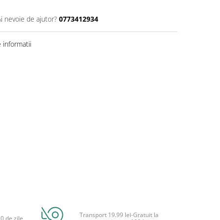
Ai nevoie de ajutor?
0773412934
informatii
Transport 19.99 lei-Gratuit la
0 de zile