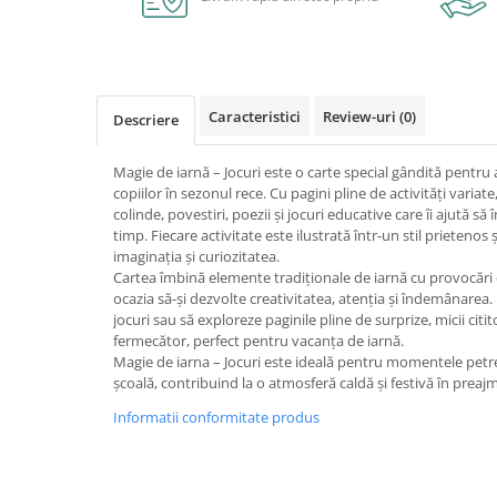
Caiete școlare și hârtie
Caiete dictando
Caiete matematică
Caiete muzică
Caracteristici
Review-uri
(0)
Descriere
Caiete geografie și biologie
Caiete tip I, II și III
Magie de iarnă – Jocuri este o carte special gândită pentru 
Caiete foi veline
copiilor în sezonul rece. Cu pagini pline de activități variat
Rezerve pentru caiete
colinde, povestiri, poezii și jocuri educative care îi ajută să 
timp. Fiecare activitate este ilustrată într-un stil prietenos
Vocabulare
imaginația și curiozitatea.
Blocuri de desen școlare
Cartea îmbină elemente tradiționale de iarnă cu provocări d
Hârtie pentru lucru manual
ocazia să-și dezvolte creativitatea, atenția și îndemânarea. 
jocuri sau să exploreze paginile pline de surprize, micii citit
Accesorii geometrie și matematică
fermecător, perfect pentru vacanța de iarnă.
Rigle și Echere
Magie de iarna – Jocuri este ideală pentru momentele petrec
școală, contribuind la o atmosferă caldă și festivă în preajm
Raportoare
Compasuri
Informatii conformitate produs
Truse geometrie
Socotitori și bețisoare pentru
numărat