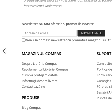
ea cu echipa a
o singură comandă. Livrarea a fost rapidă, iar produsele s
Cărți ilustrate și interactive
calitate. Foarte mulțumită!
Povești și ficțiune pentru copii
Enciclopedii și atlase pentru copii
Materiale educaționale
Newsletter
Nu rata ofertele si promotiile noastre
Benzi desenate
Hobby și activități pentru copii
Vreau sa primesc newsletter cu promotiile magazinului. Af
Educație și carte școlară
Metoda Montessori
MAGAZINUL COMPAS
SUPORT 
Culegeri și materiale auxiliare
Caiete de vacanță
Despre Librăria Compas
Cum plăte
Regulamentul Librăriei Compas
Politica d
Bibliografie școlară
Cum vă protejăm datele
Formular 
Bibliografie didactică
Informații despre livrare
Garanția 
Dicționare și gramatici
Contactează-ne
Părerea cl
Pregătire pentru admitere
Sesizări 
Pregătire Evaluare Națională
PRODUSE
Puncte de 
Pregătire Bacalaureat
Blog Compas
Romane și literatură