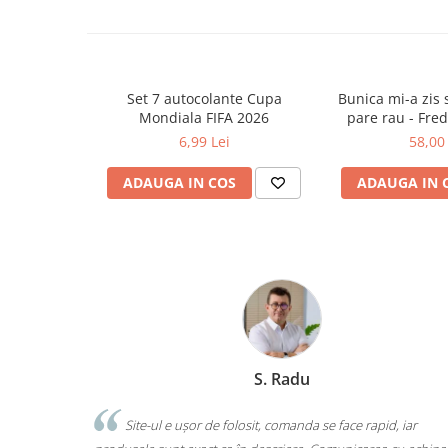
Ghiozdane și rucsacuri
Ghiozdane școlare
Rucsacuri școlare și casual
Set 7 autocolante Cupa
Bunica mi-a zis s
Ghiozdane pentru grădinită
Mondiala FIFA 2026
pare rau - Fre
Trollere pentru copii
6,99 Lei
58,00 
Penare
ADAUGA IN COS
ADAUGA IN 
Penare echipate
Penare neechipate
Penare tip etui
Acuarele și pensule școlare
Acuarele școlare și Tempera
Pensule școlare
Pahare și palete pictură
Marchis Laura
Cărți
Cărți pentru copii
pid, iar
Am comandat tot ce avea nevoie copilul pentru școală,
Cărți de colorat