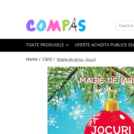
Toate Produsele
Noutăți Librăria Compas
Souvenir România
TOATE PRODUSELE
OFERTE ACHIZITII PUBLICE SE
Rechizite școlare
Instrumente de scris
Home /
Cărți /
Magie de iarna - Jocuri
Pixuri
Stilouri școlare
Rollere și finelinere
Markere și textmarkere
Creioane grafice
Creioane mecanice
Creioane colorate
Creioane cerate
Carioci