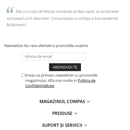
.
Site-ul e ușor de folosit, comanda se face rapid, iar produsele
sunt exact ca în descriere. Comunicarea cu echipa a fost excelentă.
s
Mulțumesc!
c
Newsletter
Nu rata ofertele si promotiile noastre
Vreau sa primesc newsletter cu promotiile
magazinului. Afla mai multe in
Politica de
Confidentialitate
MAGAZINUL COMPAS
PRODUSE
SUPORT ȘI SERVICII