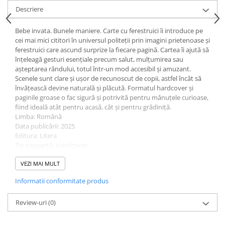
Descriere
Ghiozdane pentru grădinită
Trollere pentru copii
Bebe invata. Bunele maniere. Carte cu ferestruici îi introduce pe
Penare
cei mai mici cititori în universul politeții prin imagini prietenoase și
ferestruici care ascund surprize la fiecare pagină. Cartea îi ajută să
Penare echipate
înțeleagă gesturi esențiale precum salut, mulțumirea sau
Penare neechipate
așteptarea rândului, totul într-un mod accesibil și amuzant.
Penare tip etui
Scenele sunt clare și ușor de recunoscut de copii, astfel încât să
învățească devine naturală și plăcută. Formatul hardcover și
Acuarele și pensule școlare
paginile groase o fac sigură și potrivită pentru mânuțele curioase,
Acuarele școlare și Tempera
fiind ideală atât pentru acasă, cât și pentru grădiniță.
Limba: Română
Pensule școlare
Data publicării: 2025
Pahare și palete pictură
Editura: Litera
Tip coppertă: Hardcover
Număr: 12
Colecție: Litera Mica
VEZI MAI MULT
ISBN: 9786303386454
Informatii conformitate produs
Dimensiuni: 18 cm x 18 cm
Categorii: Materiale educationale
Vârsta recomandată: 2-4 ani
Review-uri
(0)