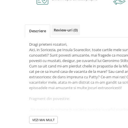
Caiete școlare și hârtie
Caiete dictando
Caiete matematică
Caiete muzică
Review-uri
(0)
Descriere
Caiete geografie și biologie
Caiete tip I, II și III
Dragi prieteni rozatori,
Caiete foi veline
Aici, in Soricezia, pe Insula Soarecilor, toate cartile mele su
Rezerve pentru caiete
cunoasteti? Sunt povesti amuzante, mai fragede ca mozarel
povesti cu mustati, desigur, pe cuvantul lui Geronimo Stilt
Vocabulare
Cum sa uit cand mi-am pierdut cheile in prapastia de la Ml
Blocuri de desen școlare
cat pe ce sa inund casa de vacanta de la mare? Sau cand a
Hârtie pentru lucru manual
extrasoricesc de dans impreuna cu Patty? Ce-am mai ras! Ce
vacantelor mele, atata m-am distrat ca m-am gandit sa scri
Accesorii geometrie și matematică
episoadele mai amuzante si multe jocuri extrasoricesti!
Rigle și Echere
Fragment din povestire:
Raportoare
Compasuri
„Ne mergea de minune in vacanta noastra Ia varful pisicilo
Truse geometrie
semeti. Ce minunat!
Azi am plecat in drumetie pana la refugiul Soarecelui Obos
VEZI MAI MULT
Socotitori și bețisoare pentru
trebuie sa urci ore in sir ca sa ajungi acolo si e imposibil s
numărat