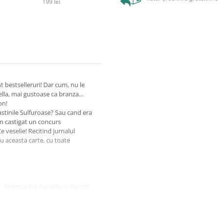
199 lei
nt bestselleruri! Dar cum, nu le
la, mai gustoase ca branza...
on!
astinile Sulfuroase? Sau cand era
m castigat un concurs
 veselie! Recitind jurnalul
u aceasta carte, cu toate
r. Vremea era superba si muntii
it; se numeste asa pentru ca
a nu fii RUPT de oboseala!