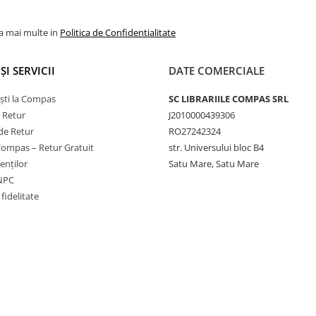
la mai multe in
Politica de Confidentialitate
ȘI SERVICII
DATE COMERCIALE
ști la Compas
SC LIBRARIILE COMPAS SRL
e Retur
J2010000439306
de Retur
RO27242324
Compas – Retur Gratuit
str. Universului bloc B4
ienților
Satu Mare, Satu Mare
ANPC
fidelitate