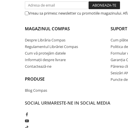
Clasici români și universali
Literatură modernă și
Vreau sa primesc newsletter cu promotiile magazinului. Af
contemporană
Thriller și mister
MAGAZINUL COMPAS
SUPORT 
Young adult
Despre Librăria Compas
Cum plăte
Science-fiction și fantasy
Regulamentul Librăriei Compas
Politica d
Ficțiune erotică
Cum vă protejăm datele
Formular 
Ficțiune mitologică și istorică
Informații despre livrare
Garanția 
Romane de dragoste
Contactează-ne
Părerea cl
Poezie și teatru
Sesizări 
Romane ilustrate
PRODUSE
Puncte de 
Dezvoltare personală și non-
Blog Compas
ficțiune
Psihologie și dezvoltare personală
SOCIAL
URMARESTE-NE IN SOCIAL MEDIA
Biografii și memorii
Parenting și educație
Sănătate și stil de viață