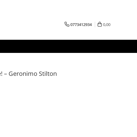
0773412934
0,00
ne! – Geronimo Stilton