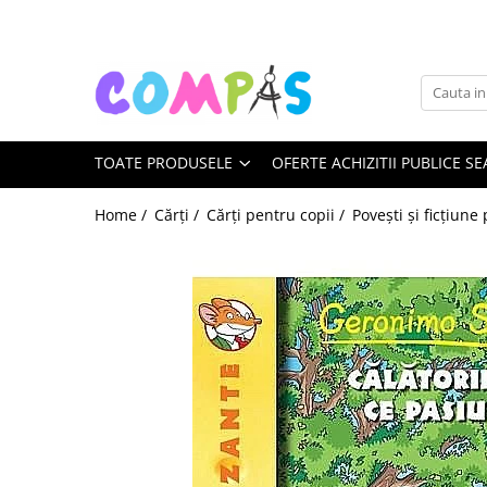
Toate Produsele
Noutăți Librăria Compas
Souvenir România
TOATE PRODUSELE
OFERTE ACHIZITII PUBLICE SE
Rechizite școlare
Instrumente de scris
Home /
Cărți /
Cărți pentru copii /
Povești și ficțiune
Pixuri
Stilouri școlare
Rollere și finelinere
Markere și textmarkere
Creioane grafice
Creioane mecanice
Creioane colorate
Creioane cerate
Carioci