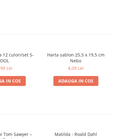
 12 culori/set S-
Harta sablon 25,5 x 19,5 cm
George ce
COOL
Nebo
,99 Lei
4,09 Lei
A IN COS
ADAUGA IN COS
ADA
ui Tom Sawyer –
Matilda - Roald Dahl
Olguta si 