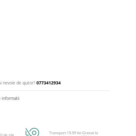
Ai nevoie de ajutor?
0773412934
informatii
Transport 19.99 lei-Gratuit la
0 de zile