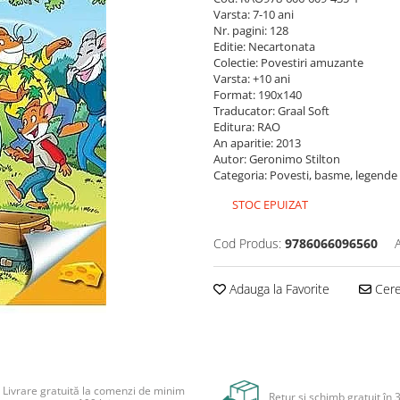
Varsta: 7-10 ani
Nr. pagini: 128
Editie: Necartonata
Colectie: Povestiri amuzante
Varsta: +10 ani
Format: 190x140
Traducator: Graal Soft
Editura: RAO
An aparitie: 2013
Autor: Geronimo Stilton
Categoria: Povesti, basme, legende
STOC EPUIZAT
Cod Produs:
9786066096560
Adauga la Favorite
Cere 
Livrare gratuită la comenzi de minim
Retur și schimb gratuit în 3