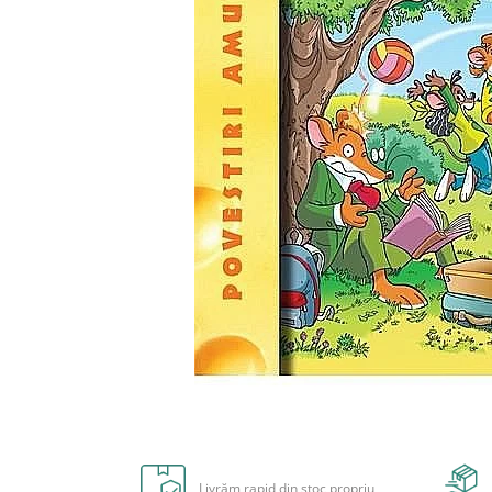
Radiere
Ascutițori
Corectoare și lipici
Mine și rezerve
Cretă școlară și creativă
Accesorii școlare
Coperți caiete si cărți
Etichete școlare
Carnete pentru elevi
Lupe și articole educative
Foarfece școlare
Globuri pământești
Cutii sandwich și caserole
Umbrele pentru copii
Termosuri
Distribuie
Pahare și sticle pentru scoală
pe
Cutii pentru depozitare
Facebook
Livrăm rapid din stoc propriu