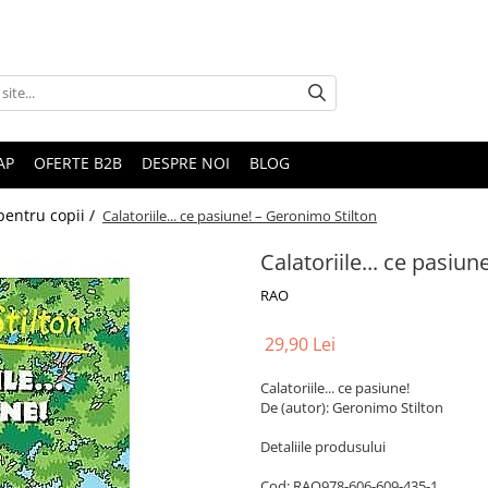
AP
OFERTE B2B
DESPRE NOI
BLOG
 pentru copii /
Calatoriile... ce pasiune! – Geronimo Stilton
Calatoriile... ce pasiu
RAO
29,90 Lei
Calatoriile... ce pasiune!
De (autor): Geronimo Stilton
Detaliile produsului
Cod: RAO978-606-609-435-1