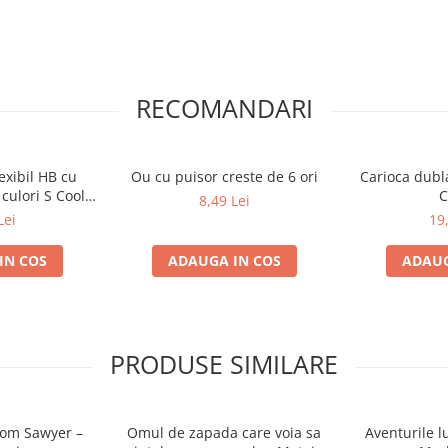
sc si panorama te rasplateste din
 prietenilor ce priveliste
RECOMANDARI
inea sa faca totul singura!
i, eu am avut niste... mici
lexibil HB cu
Ou cu puisor creste de 6 ori
Carioca dubla
am zburat! Chiiiiit! Am cazut cat
culori S Cool
8,49 Lei
tion
Lei
19
ica!
 la al doilea popas, o viespe mi-
IN COS
ADAUGA IN COS
ADAUG
 sa ma odihnesc un pic.
 scaunel: fara sa stau pe ganduri,
ii au inceput sa-mi intepe blanita
cot de pe spate.
PRODUSE SIMILARE
 Tom Sawyer –
Omul de zapada care voia sa
Aventurile l