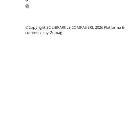
Artă și fotografie
Ghiduri și hărți
Istorie și științe sociale
Afaceri și economie
©Copyright SC LIBRARIILE COMPAS SRL 2026
Platforma E-
Religie și spiritualitate
commerce by Gomag
Știință și tehnologie
Gastronomie și hobby
Filosofie și eseuri
Limbi străine
Dicționare și ghiduri de conversație
Literatură în limbi străine
Gramatică și vocabulare
Papetărie și articole din hârtie
Planificare și agende
Agende datate
Agende nedatate
Agende pentru copii