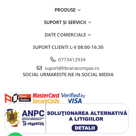
Artă și fotografie
Ghiduri și hărți
PRODUSE
Istorie și științe sociale
SUPORT ȘI SERVICII
Afaceri și economie
Religie și spiritualitate
DATE COMERCIALE
Știință și tehnologie
SUPORT CLIENTI
L-V 08:00-16:30
Gastronomie și hobby
Filosofie și eseuri
0773412934
Limbi străine
suport@librariacompas.ro
Dicționare și ghiduri de conversație
SOCIAL
URMARESTE-NE IN SOCIAL MEDIA
Literatură în limbi străine
Gramatică și vocabulare
Papetărie și articole din hârtie
Planificare și agende
Agende datate
Agende nedatate
Agende pentru copii