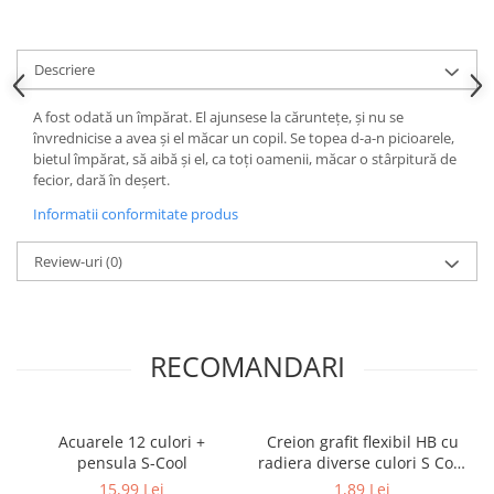
Ghiozdane și rucsacuri
Ghiozdane școlare
Descriere
Rucsacuri școlare și casual
A fost odată un împărat. El ajunsese la cărunteţe, şi nu se
Ghiozdane pentru grădinită
învrednicise a avea şi el măcar un copil. Se topea d-a-n picioarele,
Trollere pentru copii
bietul împărat, să aibă şi el, ca toţi oamenii, măcar o stârpitură de
Penare
fecior, dară în deşert.
Penare echipate
Informatii conformitate produs
Penare neechipate
Review-uri
(0)
Penare tip etui
Acuarele și pensule școlare
Acuarele școlare și Tempera
RECOMANDARI
Pensule școlare
Pahare și palete pictură
Cărți
Acuarele 12 culori +
Creion grafit flexibil HB cu
Cărți pentru copii
pensula S-Cool
radiera diverse culori S Cool
Cărți de colorat
Collection
15,99 Lei
1,89 Lei