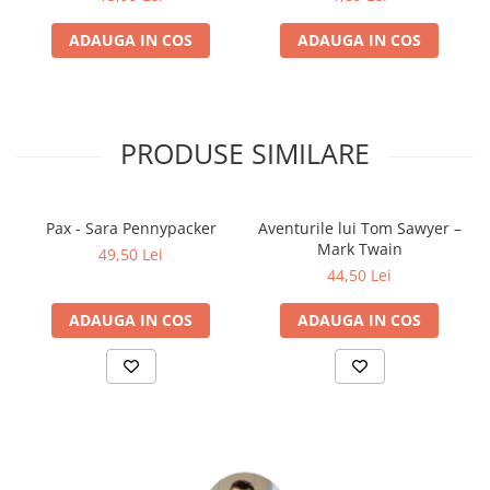
Cărți ilustrate și interactive
ADAUGA IN COS
ADAUGA IN COS
Povești și ficțiune pentru copii
Enciclopedii și atlase pentru copii
Materiale educaționale
Benzi desenate
PRODUSE SIMILARE
Hobby și activități pentru copii
Educație și carte școlară
Metoda Montessori
Pax - Sara Pennypacker
Aventurile lui Tom Sawyer –
Culegeri și materiale auxiliare
Mark Twain
49,50 Lei
44,50 Lei
Caiete de vacanță
Bibliografie școlară
ADAUGA IN COS
ADAUGA IN COS
Bibliografie didactică
Dicționare și gramatici
Pregătire pentru admitere
Pregătire Evaluare Națională
Pregătire Bacalaureat
Romane și literatură