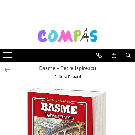
Toate Produsele
Noutăți Librăria Compas
Souvenir România
Rechizite școlare
Instrumente de scris
Pixuri
Basme – Petre Ispirescu
Stilouri școlare
Editura Eduard
Rollere și finelinere
Markere și textmarkere
Creioane grafice
Creioane mecanice
Creioane colorate
Creioane cerate
Carioci