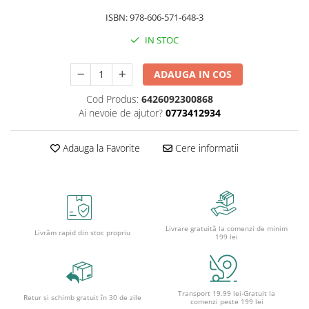
Caiete școlare și hârtie
ISBN: 978-606-571-648-3
Caiete dictando
Caiete matematică
IN STOC
Caiete muzică
ADAUGA IN COS
Caiete geografie și biologie
Caiete tip I, II și III
Cod Produs:
6426092300868
Caiete foi veline
Ai nevoie de ajutor?
0773412934
Rezerve pentru caiete
Vocabulare
Adauga la Favorite
Cere informatii
Blocuri de desen școlare
Hârtie pentru lucru manual
Accesorii geometrie și matematică
Rigle și Echere
Livrare gratuită la comenzi de minim
Livrăm rapid din stoc propriu
199 lei
Raportoare
Compasuri
Truse geometrie
Socotitori și bețisoare pentru
Transport 19.99 lei-Gratuit la
Retur și schimb gratuit în 30 de zile
comenzi peste 199 lei
numărat