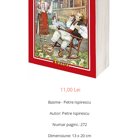
Radiere
Ascutițori
Corectoare și lipici
Mine și rezerve
Cretă școlară și creativă
Accesorii școlare
Coperți caiete si cărți
Etichete școlare
Carnete pentru elevi
Lupe și articole educative
Foarfece școlare
11,00 Lei
Globuri pământești
Cutii sandwich și caserole
Basme - Petre Ispirescu
Umbrele pentru copii
Autor: Petre Ispirescu
Termosuri
Pahare și sticle pentru scoală
Numar pagini.: 272
Cutii pentru depozitare
Dimensiune: 13 x 20 cm