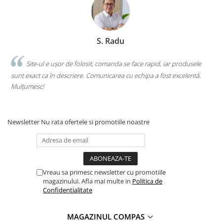
Clasici români și universali
Literatură modernă și
contemporană
S. Radu
Thriller și mister
Young adult
.
Site-ul e ușor de folosit, comanda se face rapid, iar produsele
Science-fiction și fantasy
sunt exact ca în descriere. Comunicarea cu echipa a fost excelentă.
s
Ficțiune erotică
Mulțumesc!
c
Ficțiune mitologică și istorică
Romane de dragoste
Poezie și teatru
Newsletter
Nu rata ofertele si promotiile noastre
Romane ilustrate
Dezvoltare personală și non-
ficțiune
Psihologie și dezvoltare personală
Vreau sa primesc newsletter cu promotiile
magazinului. Afla mai multe in
Politica de
Biografii și memorii
Confidentialitate
Parenting și educație
Sănătate și stil de viață
MAGAZINUL COMPAS