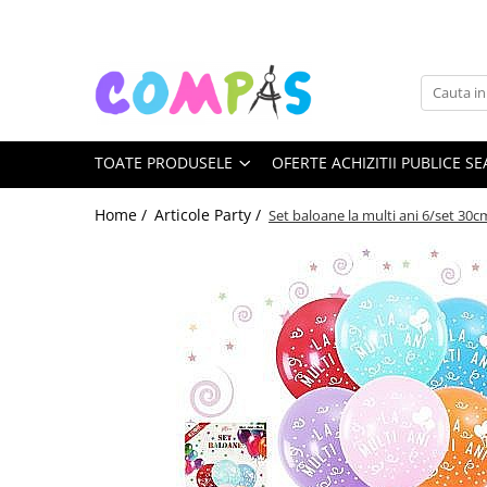
Toate Produsele
Noutăți Librăria Compas
Souvenir România
TOATE PRODUSELE
OFERTE ACHIZITII PUBLICE SE
Rechizite școlare
Instrumente de scris
Home /
Articole Party /
Set baloane la multi ani 6/set 30
Pixuri
Stilouri școlare
Rollere și finelinere
Markere și textmarkere
Creioane grafice
Creioane mecanice
Creioane colorate
Creioane cerate
Carioci