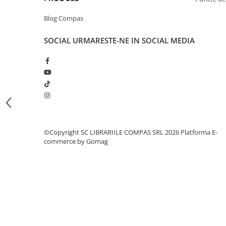
Cărți ilustrate și interactive
Blog Compas
Povești și ficțiune pentru copii
Enciclopedii și atlase pentru copii
SOCIAL
URMARESTE-NE IN SOCIAL MEDIA
Materiale educaționale
Benzi desenate
Hobby și activități pentru copii
Educație și carte școlară
Metoda Montessori
Culegeri și materiale auxiliare
Caiete de vacanță
©Copyright SC LIBRARIILE COMPAS SRL 2026
Platforma E-
Bibliografie școlară
commerce by Gomag
Bibliografie didactică
Dicționare și gramatici
Pregătire pentru admitere
Pregătire Evaluare Națională
Pregătire Bacalaureat
Romane și literatură