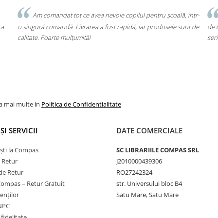
Client fidel
ru școală, într-
Un produs a fost livrat greșit, dar returul s-a făcut fără
rodusele sunt de
de cap. Garanția Compas chiar funcționează. Mulțumesc p
seriozitate!
la mai multe in
Politica de Confidentialitate
ȘI SERVICII
DATE COMERCIALE
ști la Compas
SC LIBRARIILE COMPAS SRL
e Retur
J2010000439306
de Retur
RO27242324
Compas – Retur Gratuit
str. Universului bloc B4
ienților
Satu Mare, Satu Mare
ANPC
fidelitate