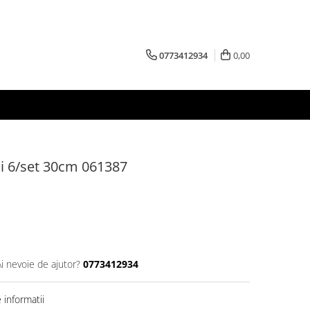
0773412934
0,00
ni 6/set 30cm 061387
Ai nevoie de ajutor?
0773412934
informatii