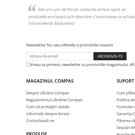
Ghiozdane și rucsacuri
se face rapid, iar
Am comandat tot ce avea nevoie copilul pent
Comunicarea cu echipa a
o singură comandă. Livrarea a fost rapidă, iar p
Ghiozdane școlare
calitate. Foarte mulțumită!
Rucsacuri școlare și casual
Ghiozdane pentru grădinită
Trollere pentru copii
Newsletter
Nu rata ofertele si promotiile noastre
Penare
Penare echipate
Vreau sa primesc newsletter cu promotiile magazinului. Af
Penare neechipate
Penare tip etui
MAGAZINUL COMPAS
SUPORT 
Acuarele și pensule școlare
Acuarele școlare și Tempera
Despre Librăria Compas
Cum plăte
Pensule școlare
Regulamentul Librăriei Compas
Politica d
Pahare și palete pictură
Cum vă protejăm datele
Formular 
Informații despre livrare
Garanția 
Cărți
Contactează-ne
Părerea cl
Cărți pentru copii
Sesizări 
Cărți de colorat
PRODUSE
Puncte de 