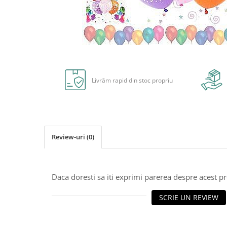
Radiere
Ascutițori
Corectoare și lipici
Mine și rezerve
Cretă școlară și creativă
Distribuie
pe
Accesorii școlare
Facebook
Livrăm rapid din stoc propriu
Coperți caiete si cărți
Etichete școlare
Carnete pentru elevi
Lupe și articole educative
Foarfece școlare
Review-uri
(0)
Globuri pământești
Cutii sandwich și caserole
Umbrele pentru copii
Daca doresti sa iti exprimi parerea despre acest 
Termosuri
SCRIE UN REVIEW
Pahare și sticle pentru scoală
Cutii pentru depozitare