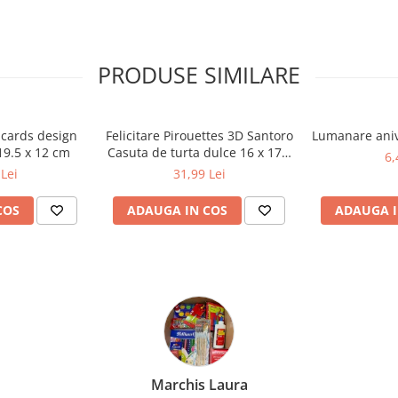
PRODUSE SIMILARE
g cards design
Felicitare Pirouettes 3D Santoro
Lumanare anive
19.5 x 12 cm
Casuta de turta dulce 16 x 17 x
6,
14 cm
Lei
31,99 Lei
COS
ADAUGA IN COS
ADAUGA I
Bochis Elena