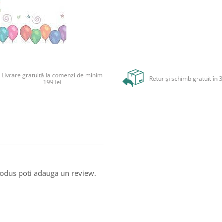
Livrare gratuită la comenzi de minim
Retur și schimb gratuit în 3
199 lei
produs poti adauga un review.