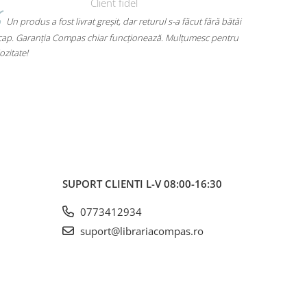
 bătăi
Mi-am luat un rucsac Herlitz pentru liceu și chiar îmi place
entru
mult. Are loc pentru toate cărțile, laptopul încape perfect și nu
mă dor umerii când îl car. Plus că arată super bine, exact cum
voiam. A ajuns rapid și fără surprize – 10/10!
SUPORT CLIENTI
L-V 08:00-16:30
0773412934
suport@librariacompas.ro