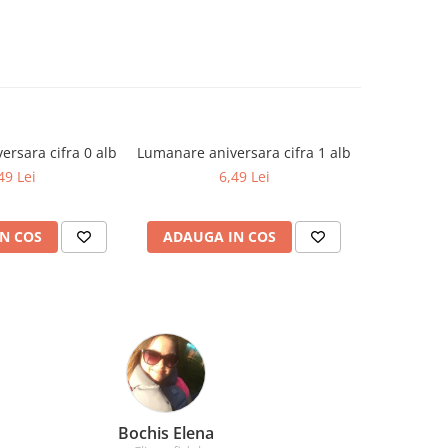
rsara cifra 0 alb
Lumanare aniversara cifra 1 alb
Lumanare an
49 Lei
6,49 Lei
N COS
ADAUGA IN COS
ADAUG
Amelia Bran