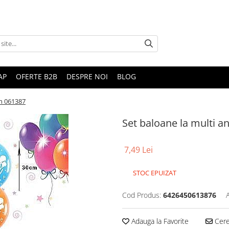
AP
OFERTE B2B
DESPRE NOI
BLOG
cm 061387
Set baloane la multi a
7,49 Lei
STOC EPUIZAT
Cod Produs:
6426450613876
Adauga la Favorite
Cere 