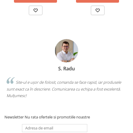
S. Radu
.
Site-ul e ușor de folosit, comanda se face rapid, iar produsele
sunt exact ca în descriere. Comunicarea cu echipa a fost excelentă.
s
Mulțumesc!
c
Newsletter
Nu rata ofertele si promotiile noastre