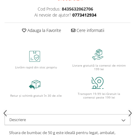
Cutii pentru depozitare
Caiete școlare și hârtie
Cod Produs:
8435632062706
Ai nevoie de ajutor?
0773412934
Caiete dictando
Caiete matematică
Adauga la Favorite
Cere informatii
Caiete muzică
Caiete geografie și biologie
Caiete tip I, II și III
Caiete foi veline
Rezerve pentru caiete
Livrare gratuită la comenzi de minim
Livrăm rapid din stoc propriu
199 lei
Vocabulare
Blocuri de desen școlare
Hârtie pentru lucru manual
Transport 19.99 lei-Gratuit la
Accesorii geometrie și matematică
Retur și schimb gratuit în 30 de zile
comenzi peste 199 lei
Rigle și Echere
Raportoare
Descriere
Compasuri
Truse geometrie
Sfoara de bumbac de 50 g este ideală pentru legat, ambalat,