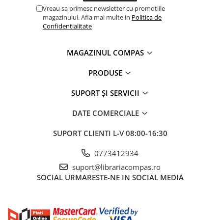
Romane și literatură
Vreau sa primesc newsletter cu promotiile
magazinului. Afla mai multe in
Politica de
Clasici români și universali
Confidentialitate
Literatură modernă și
contemporană
MAGAZINUL COMPAS
Thriller și mister
Young adult
PRODUSE
Science-fiction și fantasy
SUPORT ȘI SERVICII
Ficțiune erotică
Ficțiune mitologică și istorică
DATE COMERCIALE
Romane de dragoste
SUPORT CLIENTI
L-V 08:00-16:30
Poezie și teatru
Romane ilustrate
0773412934
Dezvoltare personală și non-
suport@librariacompas.ro
ficțiune
SOCIAL
URMARESTE-NE IN SOCIAL MEDIA
Psihologie și dezvoltare personală
Biografii și memorii
Parenting și educație