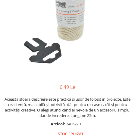
Carioci
Radiere
Ascutițori
Corectoare și lipici
Mine și rezerve
Cretă școlară și creativă
Accesorii școlare
Coperți caiete si cărți
Etichete școlare
Carnete pentru elevi
Lupe și articole educative
6,49 Lei
Foarfece școlare
Globuri pământești
Această sfoară descriere este practică și ușor de folosit în proiecte. Este
Cutii sandwich și caserole
rezistentă, maleabilă și potrivită atât pentru uz casnic, cât și pentru
activități creative. O alegi atunci când ai nevoie de un accesoriu simplu,
Umbrele pentru copii
dar de încredere. Lungime 25m.
Termosuri
Articol:
2406270
Pahare și sticle pentru scoală
STOC EPUIZAT