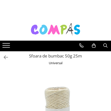
Toate Produsele
Pachete cadou
Noutăți Librăria Compas
Souvenir România
Rechizite școlare
Instrumente de scris
Sfoara de bumbac 50g 25m
Pixuri
Universal
Stilouri școlare
Rollere și finelinere
Markere și textmarkere
Creioane grafice
Creioane mecanice
Creioane colorate
Creioane cerate