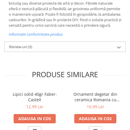
Socotitori și bețisoare pentru
bricolaj sau diverse proiecte de artă și decor. Fibrele naturale
numărat
oferă o textură plăcută și flexibilă, iar grosimea uniformă permite
o manevrare ușoară. Poate fi folosită în gospodărie, la ambalarea
Ghiozdane și rucsacuri
cadourilor, în grădină sau în proiecte DIY, fiind o soluție practică și
Ghiozdane școlare
versată pentru orice sarcină care necesită o prindere sigură.
Rucsacuri școlare și casual
Informatii conformitate produs
Ghiozdane pentru grădinită
Trollere pentru copii
Review-uri
(0)
Penare
Penare echipate
Penare neechipate
PRODUSE SIMILARE
Penare tip etui
Acuarele și pensule școlare
Lipici solid 40gr Faber-
Ornament degetar din
Acuarele școlare și Tempera
Castell
ceramica Romania cu
Pensule școlare
motive traditionale 2.5 x 3
12,99 Lei
10,99 Lei
Pahare și palete pictură
cm
Cărți
ADAUGA IN COS
ADAUGA IN COS
Cărți pentru copii