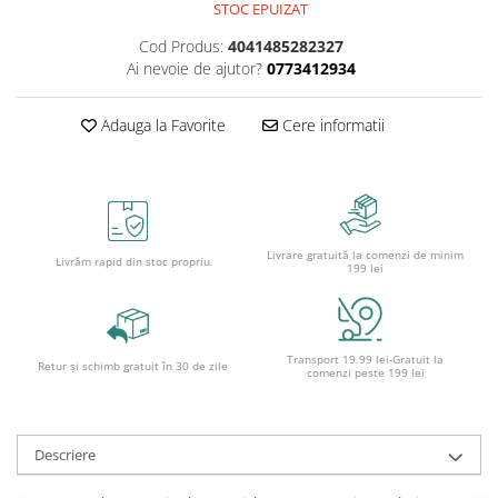
Caiete școlare și hârtie
STOC EPUIZAT
Caiete dictando
Cod Produs:
4041485282327
Caiete matematică
Ai nevoie de ajutor?
0773412934
Caiete muzică
Caiete geografie și biologie
Adauga la Favorite
Cere informatii
Caiete tip I, II și III
Caiete foi veline
Rezerve pentru caiete
Vocabulare
Livrare gratuită la comenzi de minim
Livrăm rapid din stoc propriu
Blocuri de desen școlare
199 lei
Hârtie pentru lucru manual
Accesorii geometrie și matematică
Rigle și Echere
Transport 19.99 lei-Gratuit la
Retur și schimb gratuit în 30 de zile
comenzi peste 199 lei
Raportoare
Compasuri
Truse geometrie
Descriere
Socotitori și bețisoare pentru
numărat