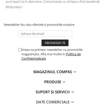
sunt exact ca în descriere. Comunicarea cu echipa a fost excelentă.
s
Clasici români și universali
Mulțumesc!
c
Literatură modernă și
contemporană
Thriller și mister
Newsletter
Nu rata ofertele si promotiile noastre
Young adult
Science-fiction și fantasy
Ficțiune erotică
Ficțiune mitologică și istorică
Vreau sa primesc newsletter cu promotiile
Romane de dragoste
magazinului. Afla mai multe in
Politica de
Confidentialitate
Poezie și teatru
Romane ilustrate
MAGAZINUL COMPAS
Dezvoltare personală și non-
ficțiune
PRODUSE
Psihologie și dezvoltare personală
SUPORT ȘI SERVICII
Biografii și memorii
Parenting și educație
DATE COMERCIALE
Sănătate și stil de viață