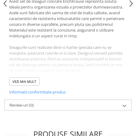
Acest set de steaguri colorate ErichKrause reprezinta solutia
ideala pentru organizarea vizuala a proiectelor dumneavoastra.
Ghiozdane și rucsacuri
Acele sunt fabricate din sarma de otel de inalta calitate, avand
Ghiozdane școlare
caracteristici de rezistenta imbunatatite care permit o penetrare
usoara in diverse suprafete, precum pluta sau polistirenul.
Rucsacuri școlare și casual
Materialul este rezistent la coroziune, asigurand o utilizare
Ghiozdane pentru grădinită
indelungata si un aspect curat in timp.
Trollere pentru copii
Steagurile sunt realizate dintr-o hartie speciala care nu se
Penare
manjeste, pastrand culorile vii si clare. Designul versatil permite
Penare echipate
reutilizarea acestora, fiind un accesoriu indispensabil in birouri,
sali de clasa sau pentru uz personal acasa. Setul contine un mix
Penare neechipate
de culori pentru o segmentare eficienta.
Penare tip etui
Acuarele și pensule școlare
In cazul in care doriti o anumita configuratie de culori sau detalii
VEZI MAI MULT
suplimentare, va rugam sa ne contactati telefonic pentru a
Acuarele școlare și Tempera
Informatii conformitate produs
verifica disponibilitatea. Echipa noastra este pregatita sa va ofere
Pensule școlare
suportul necesar pentru a alege produsele potrivite.
Review-uri
(0)
Pahare și palete pictură
Cărți
Cărți pentru copii
PRODUSE SIMILARE
Cărți de colorat