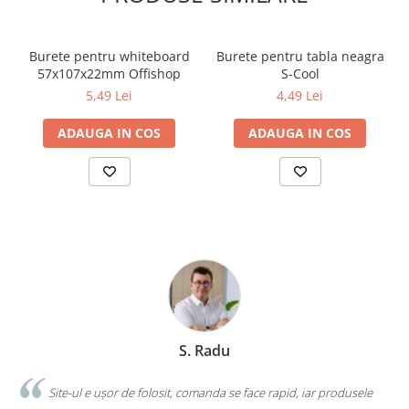
Cărți ilustrate și interactive
Povești și ficțiune pentru copii
Burete pentru whiteboard
Burete pentru tabla neagra
Enciclopedii și atlase pentru copii
57x107x22mm Offishop
S-Cool
Materiale educaționale
5,49 Lei
4,49 Lei
Benzi desenate
Hobby și activități pentru copii
ADAUGA IN COS
ADAUGA IN COS
Educație și carte școlară
Metoda Montessori
Culegeri și materiale auxiliare
Caiete de vacanță
Bibliografie școlară
Bibliografie didactică
Dicționare și gramatici
Pregătire pentru admitere
Pregătire Evaluare Națională
S. Radu
Pregătire Bacalaureat
.
Site-ul e ușor de folosit, comanda se face rapid, iar produsele
Romane și literatură