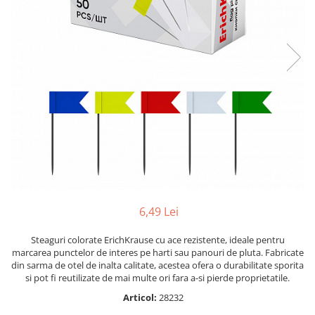
Radiere
Ascutițori
Corectoare și lipici
Mine și rezerve
Cretă școlară și creativă
Accesorii școlare
Coperți caiete si cărți
Etichete școlare
Carnete pentru elevi
Lupe și articole educative
Foarfece școlare
Globuri pământești
6,49 Lei
Cutii sandwich și caserole
Steaguri colorate ErichKrause cu ace rezistente, ideale pentru
Umbrele pentru copii
marcarea punctelor de interes pe harti sau panouri de pluta. Fabricate
Termosuri
din sarma de otel de inalta calitate, acestea ofera o durabilitate sporita
si pot fi reutilizate de mai multe ori fara a-si pierde proprietatile.
Pahare și sticle pentru scoală
Cutii pentru depozitare
Articol:
28232