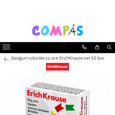
Toate Produsele
Noutăți Librăria Compas
Souvenir România
Rechizite școlare
Instrumente de scris
Pixuri
Steaguri colorate cu ace ErichKrause set 50 buc
Stilouri școlare
Rollere și finelinere
Markere și textmarkere
Creioane grafice
Creioane mecanice
Creioane colorate
Creioane cerate
Carioci