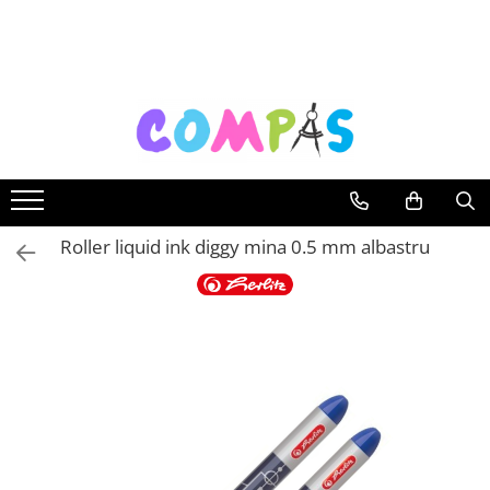
Toate Produsele
Noutăți Librăria Compas
Souvenir România
Rechizite școlare
Instrumente de scris
Pixuri
Roller liquid ink diggy mina 0.5 mm albastru
Stilouri școlare
Rollere și finelinere
Markere și textmarkere
Creioane grafice
Creioane mecanice
Creioane colorate
Creioane cerate
Carioci