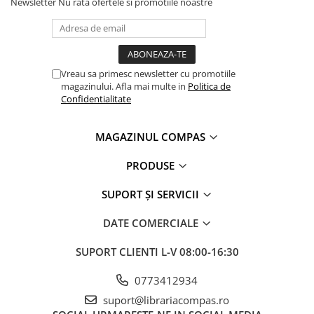
Newsletter
Nu rata ofertele si promotiile noastre
Clasici români și universali
Literatură modernă și
contemporană
Thriller și mister
Vreau sa primesc newsletter cu promotiile
Young adult
magazinului. Afla mai multe in
Politica de
Confidentialitate
Science-fiction și fantasy
Ficțiune erotică
Ficțiune mitologică și istorică
MAGAZINUL COMPAS
Romane de dragoste
PRODUSE
Poezie și teatru
Romane ilustrate
SUPORT ȘI SERVICII
Dezvoltare personală și non-
DATE COMERCIALE
ficțiune
Psihologie și dezvoltare personală
SUPORT CLIENTI
L-V 08:00-16:30
Biografii și memorii
0773412934
Parenting și educație
Sănătate și stil de viață
suport@librariacompas.ro