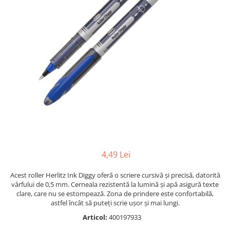
Radiere
Ascutițori
Corectoare și lipici
Mine și rezerve
Cretă școlară și creativă
Accesorii școlare
Coperți caiete si cărți
Etichete școlare
Carnete pentru elevi
Lupe și articole educative
Foarfece școlare
Globuri pământești
4,49 Lei
Cutii sandwich și caserole
Acest roller Herlitz Ink Diggy oferă o scriere cursivă și precisă, datorită
Umbrele pentru copii
vârfului de 0,5 mm. Cerneala rezistentă la lumină și apă asigură texte
Termosuri
clare, care nu se estompează. Zona de prindere este confortabilă,
astfel încât să puteți scrie ușor și mai lungi.
Pahare și sticle pentru scoală
Cutii pentru depozitare
Articol:
400197933