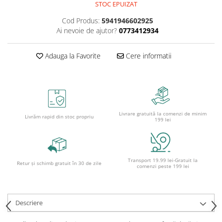
Caiete școlare și hârtie
STOC EPUIZAT
Caiete dictando
Cod Produs:
5941946602925
Caiete matematică
Ai nevoie de ajutor?
0773412934
Caiete muzică
Caiete geografie și biologie
Adauga la Favorite
Cere informatii
Caiete tip I, II și III
Caiete foi veline
Rezerve pentru caiete
Vocabulare
Livrare gratuită la comenzi de minim
Livrăm rapid din stoc propriu
Blocuri de desen școlare
199 lei
Hârtie pentru lucru manual
Accesorii geometrie și matematică
Rigle și Echere
Transport 19.99 lei-Gratuit la
Retur și schimb gratuit în 30 de zile
comenzi peste 199 lei
Raportoare
Compasuri
Truse geometrie
Descriere
Socotitori și bețisoare pentru
numărat