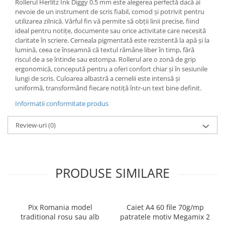
Rollerul Herlitz Ink Diggy 0.5 mm este alegerea perfectă dacă ai
nevoie de un instrument de scris fiabil, comod și potrivit pentru
Ghiozdane și rucsacuri
utilizarea zilnică. Vârful fin vă permite să obții linii precise, fiind
Ghiozdane școlare
ideal pentru notițe, documente sau orice activitate care necesită
claritate în scriere. Cerneala pigmentată este rezistentă la apă și la
Rucsacuri școlare și casual
lumină, ceea ce înseamnă că textul rămâne liber în timp, fără
Ghiozdane pentru grădinită
riscul de a se întinde sau estompa. Rollerul are o zonă de grip
Trollere pentru copii
ergonomică, concepută pentru a oferi confort chiar și în sesiunile
lungi de scris. Culoarea albastră a cernelii este intensă și
Penare
uniformă, transformând fiecare notiță într-un text bine definit.
Penare echipate
Informatii conformitate produs
Penare neechipate
Penare tip etui
Review-uri
(0)
Acuarele și pensule școlare
Acuarele școlare și Tempera
Pensule școlare
PRODUSE SIMILARE
Pahare și palete pictură
Cărți
Cărți pentru copii
Pix Romania model
Caiet A4 60 file 70g/mp
traditional rosu sau alb
patratele motiv Megamix 2
Cărți de colorat