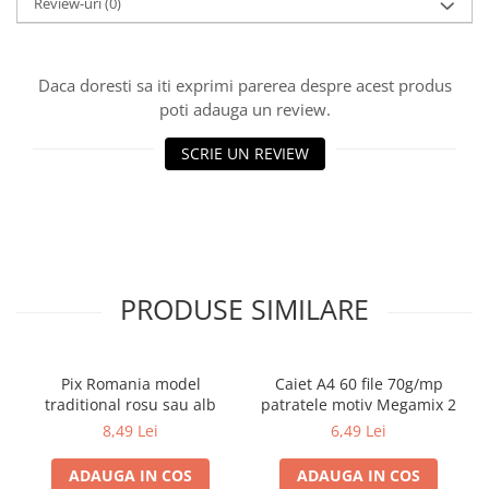
Review-uri
(0)
Ghiozdane pentru grădinită
Trollere pentru copii
Penare
Daca doresti sa iti exprimi parerea despre acest produs
poti adauga un review.
Penare echipate
Penare neechipate
SCRIE UN REVIEW
Penare tip etui
Acuarele și pensule școlare
Acuarele școlare și Tempera
Pensule școlare
Pahare și palete pictură
PRODUSE SIMILARE
Pix Romania model
Caiet A4 60 file 70g/mp
traditional rosu sau alb
patratele motiv Megamix 2
8,49 Lei
6,49 Lei
ADAUGA IN COS
ADAUGA IN COS