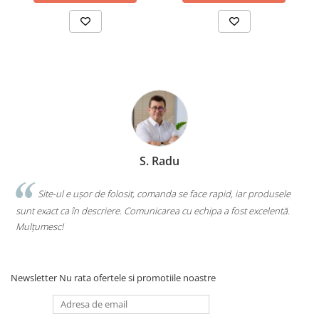
S. Radu
.
Site-ul e ușor de folosit, comanda se face rapid, iar produsele
sunt exact ca în descriere. Comunicarea cu echipa a fost excelentă.
s
Mulțumesc!
c
Newsletter
Nu rata ofertele si promotiile noastre