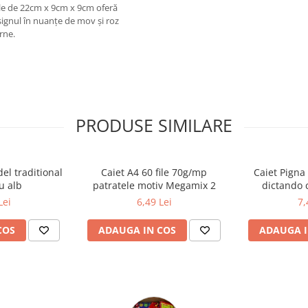
ile de 22cm x 9cm x 9cm oferă
signul în nuanțe de mov și roz
rne.
PRODUSE SIMILARE
el traditional
Caiet A4 60 file 70g/mp
Caiet Pigna 
u alb
patratele motiv Megamix 2
dictando c
Lei
6,49 Lei
7,
COS
ADAUGA IN COS
ADAUGA I