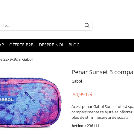
AP
OFERTE B2B
DESPRE NOI
BLOG
te 22x9x9cm Gabol
Penar Sunset 3 compa
Gabol
84,99 Lei
Acest penar Gabol Sunset oferă spați
compartimente te ajută să păstrezi 
plus de stil în fiecare zi de școală.
Articol:
236111