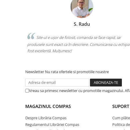
Ghiozdane și rucsacuri
Ghiozdane școlare
S. Radu
Rucsacuri școlare și casual
Ghiozdane pentru grădinită
t foarte
Site-ul e ușor de folosit, comanda se face rapid, iar
Trollere pentru copii
balajul
produsele sunt exact ca în descriere. Comunicarea cu echipa a
Penare
fost excelentă. Mulțumesc!
Penare echipate
Penare neechipate
Penare tip etui
Newsletter
Nu rata ofertele si promotiile noastre
Acuarele și pensule școlare
Acuarele școlare și Tempera
Vreau sa primesc newsletter cu promotiile magazinului. Af
Pensule școlare
Pahare și palete pictură
MAGAZINUL COMPAS
SUPORT 
Cărți
Cărți pentru copii
Despre Librăria Compas
Cum plăte
Regulamentul Librăriei Compas
Politica d
Cărți de colorat