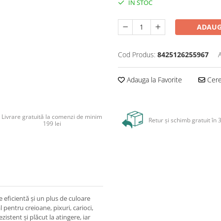
IN STOC
ADAUG
Cod Produs:
8425126255967
Adauga la Favorite
Cere 
Livrare gratuită la comenzi de minim
Retur și schimb gratuit în 3
199 lei
 eficientă și un plus de culoare
pentru creioane, pixuri, carioci,
zistent și plăcut la atingere, iar