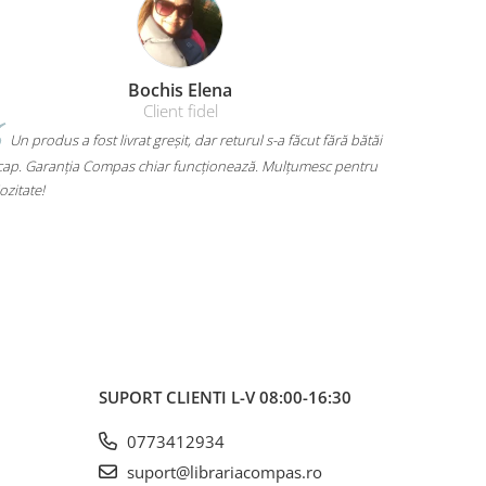
Bochis Elena
Client fidel
produs a fost livrat greșit, dar returul s-a făcut fără bătăi
Mi-am luat un 
Garanția Compas chiar funcționează. Mulțumesc pentru
mult. Are loc pentr
te!
mă dor umerii când
voiam. A ajuns rapi
SUPORT CLIENTI
L-V 08:00-16:30
0773412934
suport@librariacompas.ro