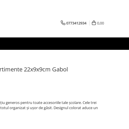
0773412934
0,00
rtimente 22x9x9cm Gabol
u generos pentru toate accesoriile tale școlare. Cele trei
totul organizat și ușor de găsit. Designul colorat aduce un