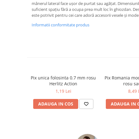
Caiete școlare și hârtie
mânerul lateral face ușor de purtat sau agățat. Dimensiun
suficient spațiu fără a ocupa prea mult loc în ghiozdan. De
Caiete dictando
este potrivit pentru cei care adoră accesorii vesele și mode
Caiete matematică
Informatii conformitate produs
Caiete muzică
Caiete geografie și biologie
Caiete tip I, II și III
Caiete foi veline
Rezerve pentru caiete
Vocabulare
Blocuri de desen școlare
Pix unica folosinta 0.7 mm rosu
Pix Romania mod
Hârtie pentru lucru manual
Herlitz Action
rosu sa
Accesorii geometrie și matematică
1,19 Lei
8,49 
Rigle și Echere
ADAUGA IN COS
ADAUGA IN 
Raportoare
Compasuri
Truse geometrie
Socotitori și bețisoare pentru
numărat