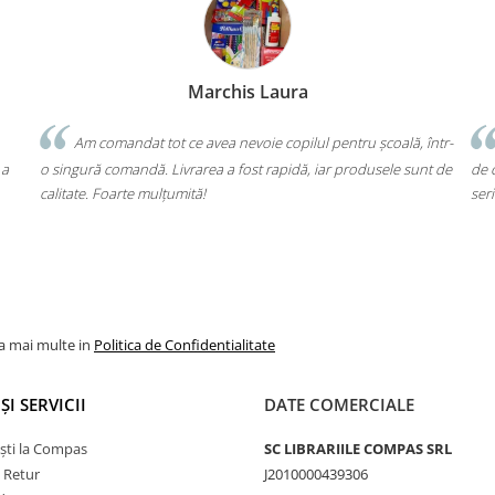
Marchis Laura
Am comandat tot ce avea nevoie copilul pentru școală, într-
Un 
o singură comandă. Livrarea a fost rapidă, iar produsele sunt de
de cap. 
calitate. Foarte mulțumită!
seriozita
la mai multe in
Politica de Confidentialitate
ȘI SERVICII
DATE COMERCIALE
ști la Compas
SC LIBRARIILE COMPAS SRL
e Retur
J2010000439306