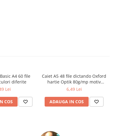
Basic A4 60 file
Caiet A5 48 file dictando Oxford
Invelitoar
ulori diferite
hartie Optik 80g/mp motiv
trans
Touch Trend
49 Lei
6,49 Lei
N COS
ADAUGA IN COS
ADAUG