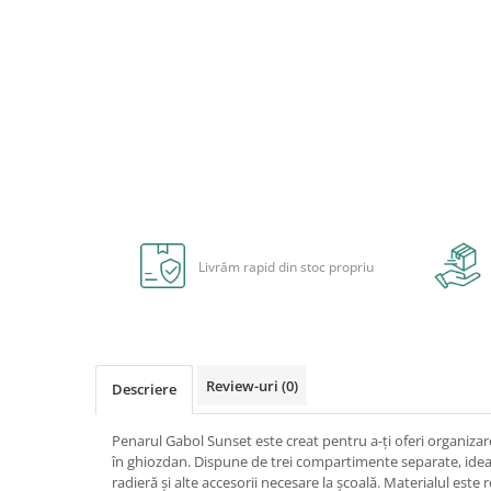
Radiere
Ascutițori
Corectoare și lipici
Mine și rezerve
Cretă școlară și creativă
Accesorii școlare
Distribuie
pe
Coperți caiete si cărți
Facebook
Etichete școlare
Carnete pentru elevi
Lupe și articole educative
Livrăm rapid din stoc propriu
Foarfece școlare
Globuri pământești
Cutii sandwich și caserole
Umbrele pentru copii
Review-uri
(0)
Descriere
Termosuri
Pahare și sticle pentru scoală
Penarul Gabol Sunset este creat pentru a-ți oferi organizare
în ghiozdan. Dispune de trei compartimente separate, ideal 
Cutii pentru depozitare
radieră și alte accesorii necesare la școală. Materialul este re