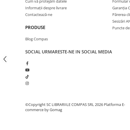
Cum vă protejăm datele
Formular 
Cărți ilustrate și interactive
Informații despre livrare
Garanția 
Povești și ficțiune pentru copii
Contactează-ne
Părerea cl
Enciclopedii și atlase pentru copii
Sesizări 
Materiale educaționale
PRODUSE
Puncte de 
Benzi desenate
Blog Compas
Hobby și activități pentru copii
Educație și carte școlară
SOCIAL
URMARESTE-NE IN SOCIAL MEDIA
Metoda Montessori
Culegeri și materiale auxiliare
Caiete de vacanță
Bibliografie școlară
Bibliografie didactică
Dicționare și gramatici
Pregătire pentru admitere
©Copyright SC LIBRARIILE COMPAS SRL 2026
Platforma E-
commerce by Gomag
Pregătire Evaluare Națională
Pregătire Bacalaureat
Romane și literatură