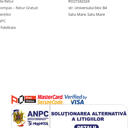
de Retur
RO27242324
Compas – Retur Gratuit
str. Universului bloc B4
ienților
Satu Mare, Satu Mare
ANPC
fidelitate