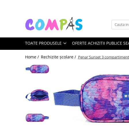
Toate Produsele
Noutăți Librăria Compas
Souvenir România
TOATE PRODUSELE
OFERTE ACHIZITII PUBLICE SE
Rechizite școlare
Instrumente de scris
Home /
Rechizite școlare /
Penar Sunset 3 compartimen
Pixuri
Stilouri școlare
Rollere și finelinere
Markere și textmarkere
Creioane grafice
Creioane mecanice
Creioane colorate
Creioane cerate
Carioci