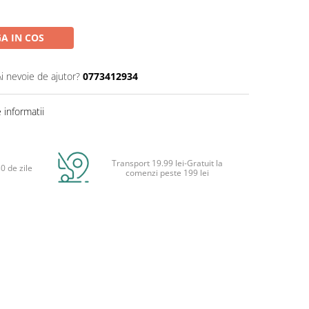
A IN COS
Ai nevoie de ajutor?
0773412934
informatii
Transport 19.99 lei-Gratuit la
0 de zile
comenzi peste 199 lei