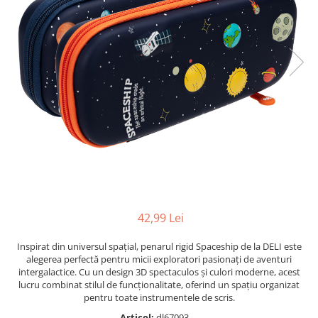
Radiere
Ascutițori
Corectoare și lipici
Mine și rezerve
Cretă școlară și creativă
Accesorii școlare
Coperți caiete si cărți
Etichete școlare
Carnete pentru elevi
Lupe și articole educative
Foarfece școlare
Globuri pământești
42,99 Lei
Cutii sandwich și caserole
Umbrele pentru copii
Inspirat din universul spațial, penarul rigid Spaceship de la DELI este
alegerea perfectă pentru micii exploratori pasionați de aventuri
Termosuri
intergalactice. Cu un design 3D spectaculos și culori moderne, acest
Pahare și sticle pentru scoală
lucru combinat stilul de funcționalitate, oferind un spațiu organizat
pentru toate instrumentele de scris.
Cutii pentru depozitare
Articol:
dl67093