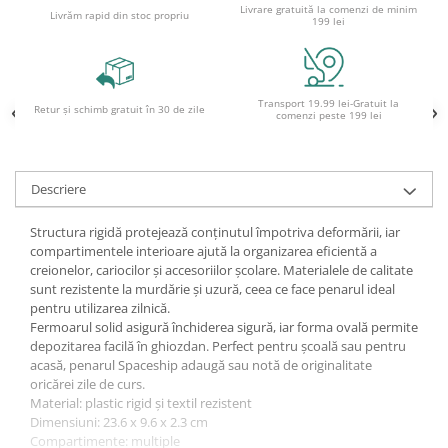
Livrare gratuită la comenzi de minim
Livrăm rapid din stoc propriu
199 lei
Ghiozdane și rucsacuri
Ghiozdane școlare
Rucsacuri școlare și casual
Transport 19.99 lei-Gratuit la
Ghiozdane pentru grădinită
Retur și schimb gratuit în 30 de zile
comenzi peste 199 lei
Trollere pentru copii
Penare
Descriere
Penare echipate
Penare neechipate
Structura rigidă protejează conținutul împotriva deformării, iar
Penare tip etui
compartimentele interioare ajută la organizarea eficientă a
Acuarele și pensule școlare
creionelor, cariocilor și accesoriilor școlare. Materialele de calitate
sunt rezistente la murdărie și uzură, ceea ce face penarul ideal
Acuarele școlare și Tempera
pentru utilizarea zilnică.
Pensule școlare
Fermoarul solid asigură închiderea sigură, iar forma ovală permite
depozitarea facilă în ghiozdan. Perfect pentru școală sau pentru
Pahare și palete pictură
acasă, penarul Spaceship adaugă sau notă de originalitate
Cărți
oricărei zile de curs.
Material: plastic rigid și textil rezistent
Cărți pentru copii
Dimensiuni: 23.6 x 9.6 x 2.3 cm
Cărți de colorat
Compartimente: multiple