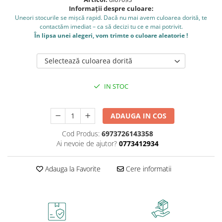
Caiete școlare și hârtie
Informații despre culoare:
Caiete dictando
Uneori stocurile se mișcă rapid. Dacă nu mai avem culoarea dorită, te
contactăm imediat – ca să decizi tu ce e mai potrivit.
Caiete matematică
În lipsa unei alegeri, vom trimte o culoare aleatorie !
Caiete muzică
Caiete geografie și biologie
Selectează culoarea dorită
Caiete tip I, II și III
Caiete foi veline
IN STOC
Rezerve pentru caiete
Vocabulare
ADAUGA IN COS
Blocuri de desen școlare
Hârtie pentru lucru manual
Cod Produs:
6973726143358
Ai nevoie de ajutor?
0773412934
Accesorii geometrie și matematică
Rigle și Echere
Adauga la Favorite
Cere informatii
Raportoare
Compasuri
Truse geometrie
Socotitori și bețisoare pentru
numărat