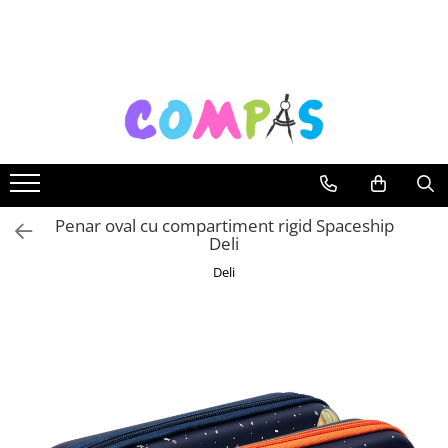
Toate Produsele
Noutăți Librăria Compas
Souvenir România
Rechizite școlare
Instrumente de scris
Pixuri
Penar oval cu compartiment rigid Spaceship
Deli
Stilouri școlare
Rollere și finelinere
Deli
Markere și textmarkere
Creioane grafice
Creioane mecanice
Creioane colorate
Creioane cerate
Carioci