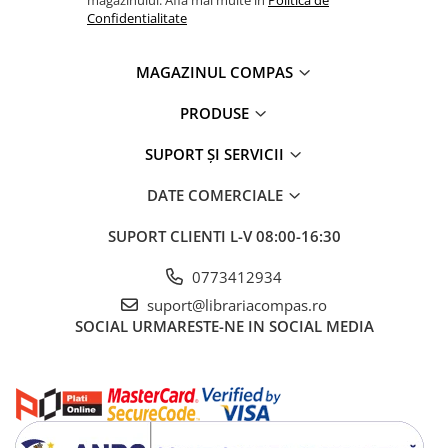
Artă și fotografie
Confidentialitate
Ghiduri și hărți
Istorie și științe sociale
MAGAZINUL COMPAS
Afaceri și economie
Religie și spiritualitate
PRODUSE
Știință și tehnologie
SUPORT ȘI SERVICII
Gastronomie și hobby
Filosofie și eseuri
DATE COMERCIALE
Limbi străine
SUPORT CLIENTI
L-V 08:00-16:30
Dicționare și ghiduri de conversație
Literatură în limbi străine
0773412934
Gramatică și vocabulare
suport@librariacompas.ro
Papetărie și articole din hârtie
SOCIAL
URMARESTE-NE IN SOCIAL MEDIA
Planificare și agende
Agende datate
Agende nedatate
Agende pentru copii