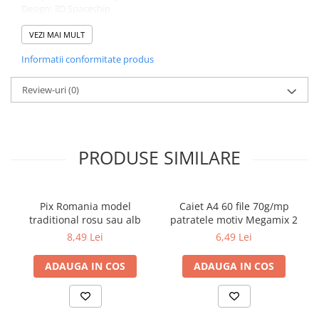
Design: 3D Spaceship
Cărți ilustrate și interactive
Culori: fermoar bleumarin si portocaliu
Povești și ficțiune pentru copii
Închidere: cu fermoar
VEZI MAI MULT
Enciclopedii și atlase pentru copii
Informatii conformitate produs
Materiale educaționale
Benzi desenate
Review-uri
(0)
Hobby și activități pentru copii
Educație și carte școlară
Metoda Montessori
PRODUSE SIMILARE
Culegeri și materiale auxiliare
Caiete de vacanță
Bibliografie școlară
Pix Romania model
Caiet A4 60 file 70g/mp
Bibliografie didactică
traditional rosu sau alb
patratele motiv Megamix 2
Dicționare și gramatici
8,49 Lei
6,49 Lei
Pregătire pentru admitere
ADAUGA IN COS
ADAUGA IN COS
Pregătire Evaluare Națională
Pregătire Bacalaureat
Romane și literatură