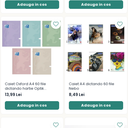
Adauga in cos
Adauga in cos
Caiet Oxford A4 60 file
Caiet A4 dictando 60 file
dictando hartie Optik
Nebo
80g/mp Touch Pastel
13,99 Lei
8,49 Lei
Adauga in cos
Adauga in cos