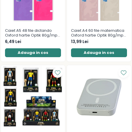
Caiet A5 48 file dictando
Caiet A4 60 file matematica
Oxford hartie Optik 80g/mp
Oxford hartie Optik 80g/mp
diverse culori
motiv Touch Pastel
6,49 Lei
13,99 Lei
Adauga in cos
Adauga in cos