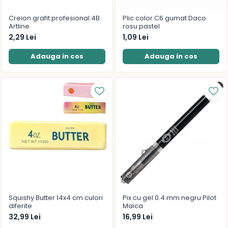
Creion grafit profesional 4B
Plic color C6 gumat Daco
Artline
rosu pastel
2,29 Lei
1,09 Lei
Adauga in cos
Adauga in cos
Squishy Butter 14x4 cm culori
Pix cu gel 0.4 mm negru Pilot
diferite
Maica
32,99 Lei
16,99 Lei