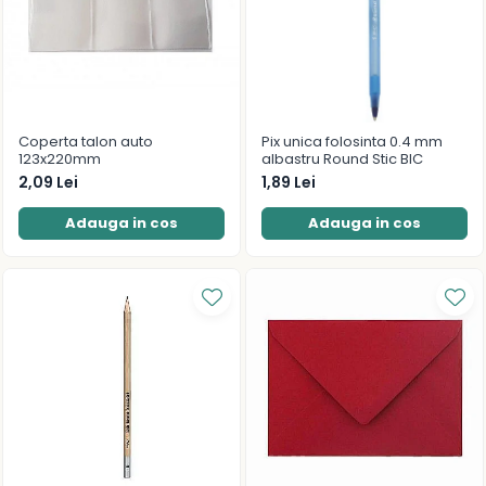
Coperta talon auto
Pix unica folosinta 0.4 mm
123x220mm
albastru Round Stic BIC
2,09 Lei
1,89 Lei
Adauga in cos
Adauga in cos