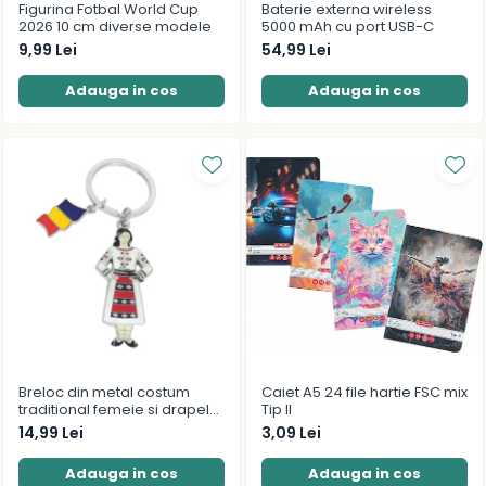
Figurina Fotbal World Cup
Baterie externa wireless
2026 10 cm diverse modele
5000 mAh cu port USB-C
9,99 Lei
54,99 Lei
Adauga in cos
Adauga in cos
Breloc din metal costum
Caiet A5 24 file hartie FSC mix
traditional femeie si drapelul
Tip II
Romaniei 9 cm
14,99 Lei
3,09 Lei
Adauga in cos
Adauga in cos