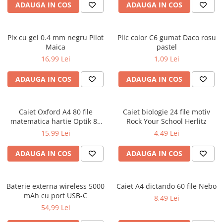
ADAUGA IN COS
ADAUGA IN COS
Ghiozdane și rucsacuri
Ghiozdane școlare
Pix cu gel 0.4 mm negru Pilot
Plic color C6 gumat Daco rosu
Rucsacuri școlare și casual
Maica
pastel
Ghiozdane pentru grădinită
16,99 Lei
1,09 Lei
Trollere pentru copii
ADAUGA IN COS
ADAUGA IN COS
Penare
Penare echipate
Penare neechipate
Caiet Oxford A4 80 file
Caiet biologie 24 file motiv
Penare tip etui
matematica hartie Optik 80
Rock Your School Herlitz
g/mp motiv Teenager
15,99 Lei
4,49 Lei
Acuarele și pensule școlare
Acuarele școlare și Tempera
ADAUGA IN COS
ADAUGA IN COS
Pensule școlare
Pahare și palete pictură
Baterie externa wireless 5000
Caiet A4 dictando 60 file Nebo
Cărți
mAh cu port USB-C
8,49 Lei
Cărți pentru copii
54,99 Lei
Cărți de colorat