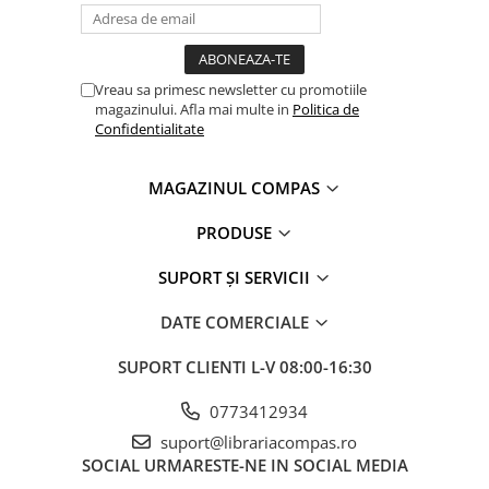
Clasici români și universali
Literatură modernă și
contemporană
Vreau sa primesc newsletter cu promotiile
Thriller și mister
magazinului. Afla mai multe in
Politica de
Young adult
Confidentialitate
Science-fiction și fantasy
Ficțiune erotică
MAGAZINUL COMPAS
Ficțiune mitologică și istorică
PRODUSE
Romane de dragoste
Poezie și teatru
SUPORT ȘI SERVICII
Romane ilustrate
DATE COMERCIALE
Dezvoltare personală și non-
ficțiune
SUPORT CLIENTI
L-V 08:00-16:30
Psihologie și dezvoltare personală
Biografii și memorii
0773412934
Parenting și educație
suport@librariacompas.ro
SOCIAL
URMARESTE-NE IN SOCIAL MEDIA
Sănătate și stil de viață