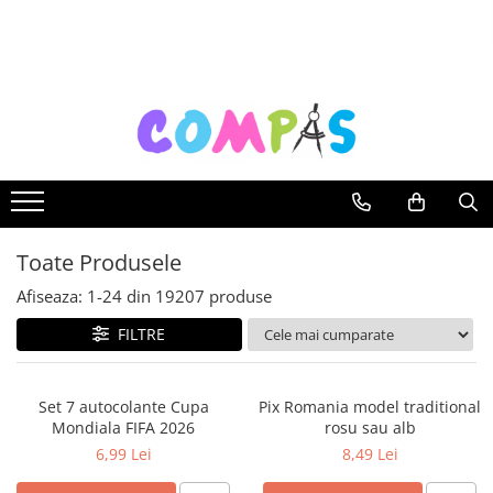
Toate Produsele
Noutăți Librăria Compas
Souvenir România
Rechizite școlare
Instrumente de scris
Pixuri
Toate Produsele
Stilouri școlare
Rollere și finelinere
Afiseaza:
1-
24
din
19207
produse
Markere și textmarkere
FILTRE
Creioane grafice
Creioane mecanice
Set 7 autocolante Cupa
Pix Romania model traditional
Creioane colorate
Mondiala FIFA 2026
rosu sau alb
Creioane cerate
6,99 Lei
8,49 Lei
Carioci