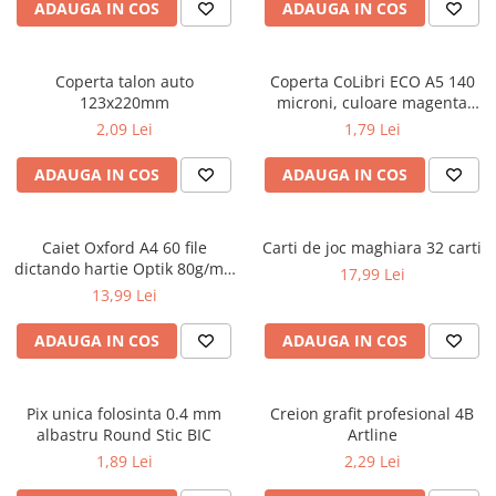
Caiete școlare și hârtie
ADAUGA IN COS
ADAUGA IN COS
Caiete dictando
Caiete matematică
Coperta talon auto
Coperta CoLibri ECO A5 140
Caiete muzică
123x220mm
microni, culoare magenta
Caiete geografie și biologie
opac
2,09 Lei
1,79 Lei
Caiete tip I, II și III
ADAUGA IN COS
ADAUGA IN COS
Caiete foi veline
Rezerve pentru caiete
Vocabulare
Caiet Oxford A4 60 file
Carti de joc maghiara 32 carti
Blocuri de desen școlare
dictando hartie Optik 80g/mp
17,99 Lei
Touch Pastel
Hârtie pentru lucru manual
13,99 Lei
Accesorii geometrie și matematică
ADAUGA IN COS
ADAUGA IN COS
Rigle și Echere
Raportoare
Pix unica folosinta 0.4 mm
Creion grafit profesional 4B
Compasuri
albastru Round Stic BIC
Artline
Truse geometrie
1,89 Lei
2,29 Lei
Socotitori și bețisoare pentru
numărat