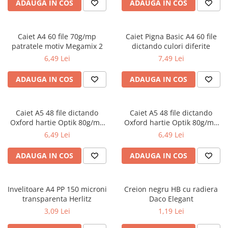
Radiere
ADAUGA IN COS
ADAUGA IN COS
Ascutițori
Corectoare și lipici
Caiet A4 60 file 70g/mp
Caiet Pigna Basic A4 60 file
Mine și rezerve
patratele motiv Megamix 2
dictando culori diferite
Cretă școlară și creativă
6,49 Lei
7,49 Lei
Accesorii școlare
ADAUGA IN COS
ADAUGA IN COS
Coperți caiete si cărți
Etichete școlare
Carnete pentru elevi
Caiet A5 48 file dictando
Caiet A5 48 file dictando
Oxford hartie Optik 80g/mp
Oxford hartie Optik 80g/mp
Lupe și articole educative
motiv Touch Trend
diverse culori
6,49 Lei
6,49 Lei
Foarfece școlare
Globuri pământești
ADAUGA IN COS
ADAUGA IN COS
Cutii sandwich și caserole
Umbrele pentru copii
Invelitoare A4 PP 150 microni
Termosuri
Creion negru HB cu radiera
transparenta Herlitz
Daco Elegant
Pahare și sticle pentru scoală
3,09 Lei
1,19 Lei
Cutii pentru depozitare