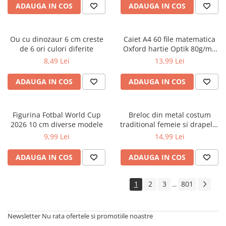
ADAUGA IN COS
ADAUGA IN COS
Cărți ilustrate și interactive
Povești și ficțiune pentru copii
Enciclopedii și atlase pentru copii
Ou cu dinozaur 6 cm creste
Caiet A4 60 file matematica
Materiale educaționale
de 6 ori culori diferite
Oxford hartie Optik 80g/mp
motiv Touch Pastel
Benzi desenate
8,49 Lei
13,99 Lei
Hobby și activități pentru copii
ADAUGA IN COS
ADAUGA IN COS
Educație și carte școlară
Metoda Montessori
Culegeri și materiale auxiliare
Figurina Fotbal World Cup
Breloc din metal costum
2026 10 cm diverse modele
traditional femeie si drapelul
Caiete de vacanță
Romaniei 9 cm
9,99 Lei
14,99 Lei
Bibliografie școlară
Bibliografie didactică
ADAUGA IN COS
ADAUGA IN COS
Dicționare și gramatici
Pregătire pentru admitere
1
2
3
801
...
Pregătire Evaluare Națională
Pregătire Bacalaureat
Newsletter
Nu rata ofertele si promotiile noastre
Romane și literatură