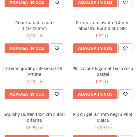
ADAUGA IN COS
ADAUGA IN COS
ficțiune
Avioane de jucărie
Caiete geografie și biologie
Mine și rezerve
Utilaje de jucărie
Psihologie și dezvoltare personală
Caiete tip I, II și III
Creioane grafit și ascuțitori
Masinuțe cu telecomandă
Biografii și memorii
Coperta talon auto
Pix unica folosinta 0.4 mm
Caiete foi veline
Corectoare și radiere
Jucării de pluș
123x220mm
albastru Round Stic BIC
Parenting și educație
Rezerve pentru caiete
Instrumente de scris premium
2,09 Lei
1,89 Lei
Sănătate și stil de viață
Jucării și articole pentru bebeluși
Vocabulare
Pixuri premium
Artă și fotografie
Jucării pentru bebeluși
Blocuri de desen școlare
Stilouri premium
ADAUGA IN COS
ADAUGA IN COS
Ghiduri și hărți
Camera Bebe
Hârtie pentru lucru manual
Seturi de scris premium
Istorie și științe sociale
Figurine
Accesorii geometrie și matematică
Afaceri și economie
Creion grafit profesional 4B
Plic color C6 gumat Daco rosu
Jucării pentru apă și baie
Rigle și Echere
Artline
pastel
Religie și spiritualitate
Raportoare
Jucării din lemn
2,29 Lei
1,09 Lei
Știință și tehnologie
Compasuri
Outdoor
Gastronomie și hobby
ADAUGA IN COS
ADAUGA IN COS
Truse geometrie
Filosofie și eseuri
Roboți
Socotitori și bețisoare pentru
Limbi străine
numărat
Squishy Butter 14x4 cm culori
Pix cu gel 0.4 mm negru Pilot
Dicționare și ghiduri de conversație
Ghiozdane și rucsacuri
diferite
Maica
Literatură în limbi străine
Ghiozdane școlare
32,99 Lei
16,99 Lei
Gramatică și vocabulare
Rucsacuri școlare și casual