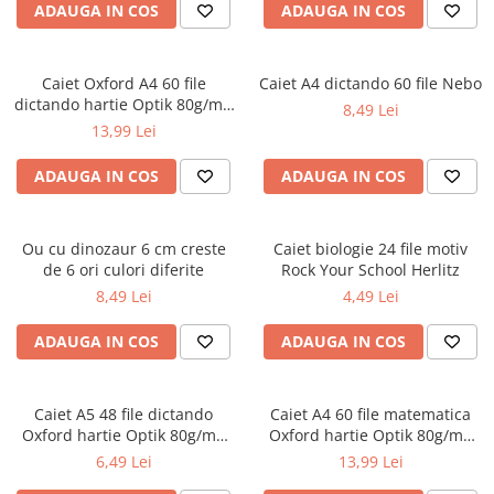
ADAUGA IN COS
ADAUGA IN COS
Ghiozdane pentru grădinită
Trollere pentru copii
Penare
Caiet Oxford A4 60 file
Caiet A4 dictando 60 file Nebo
dictando hartie Optik 80g/mp
8,49 Lei
Penare echipate
Touch Pastel
13,99 Lei
Penare neechipate
Penare tip etui
ADAUGA IN COS
ADAUGA IN COS
Acuarele și pensule școlare
Acuarele școlare și Tempera
Ou cu dinozaur 6 cm creste
Caiet biologie 24 file motiv
Pensule școlare
de 6 ori culori diferite
Rock Your School Herlitz
Pahare și palete pictură
8,49 Lei
4,49 Lei
ADAUGA IN COS
ADAUGA IN COS
Caiet A5 48 file dictando
Caiet A4 60 file matematica
Oxford hartie Optik 80g/mp
Oxford hartie Optik 80g/mp
diverse culori
motiv Touch Pastel
6,49 Lei
13,99 Lei