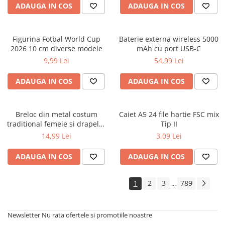
ADAUGA IN COS
ADAUGA IN COS
Figurina Fotbal World Cup
Baterie externa wireless 5000
2026 10 cm diverse modele
mAh cu port USB-C
9,99 Lei
54,99 Lei
ADAUGA IN COS
ADAUGA IN COS
Breloc din metal costum
Caiet A5 24 file hartie FSC mix
traditional femeie si drapelul
Tip II
Romaniei 9 cm
14,99 Lei
3,09 Lei
ADAUGA IN COS
ADAUGA IN COS
1
2
3
789
...
Newsletter
Nu rata ofertele si promotiile noastre