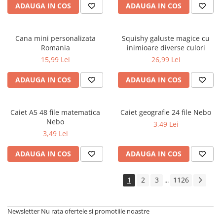
ADAUGA IN COS
ADAUGA IN COS
Cărți de colorat
Cărți ilustrate și interactive
Povești și ficțiune pentru copii
Cana mini personalizata
Squishy galuste magice cu
Enciclopedii și atlase pentru copii
Romania
inimioare diverse culori
Materiale educaționale
15,99 Lei
26,99 Lei
Benzi desenate
ADAUGA IN COS
ADAUGA IN COS
Hobby și activități pentru copii
Educație și carte școlară
Metoda Montessori
Caiet A5 48 file matematica
Caiet geografie 24 file Nebo
Nebo
3,49 Lei
Culegeri și materiale auxiliare
3,49 Lei
Caiete de vacanță
Bibliografie școlară
ADAUGA IN COS
ADAUGA IN COS
Bibliografie didactică
Dicționare și gramatici
1
2
3
1126
...
Pregătire pentru admitere
Pregătire Evaluare Națională
Newsletter
Nu rata ofertele si promotiile noastre
Pregătire Bacalaureat