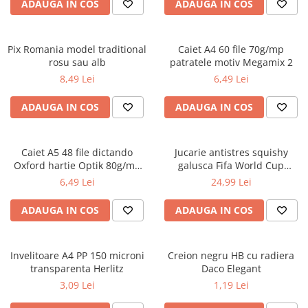
Carioci
ADAUGA IN COS
ADAUGA IN COS
Radiere
Ascutițori
Pix Romania model traditional
Caiet A4 60 file 70g/mp
Corectoare și lipici
rosu sau alb
patratele motiv Megamix 2
Mine și rezerve
8,49 Lei
6,49 Lei
Cretă școlară și creativă
ADAUGA IN COS
ADAUGA IN COS
Accesorii școlare
Coperți caiete si cărți
Etichete școlare
Caiet A5 48 file dictando
Jucarie antistres squishy
Oxford hartie Optik 80g/mp
galusca Fifa World Cup
Carnete pentru elevi
motiv Touch Trend
Edition
6,49 Lei
24,99 Lei
Lupe și articole educative
Foarfece școlare
ADAUGA IN COS
ADAUGA IN COS
Globuri pământești
Cutii sandwich și caserole
Invelitoare A4 PP 150 microni
Umbrele pentru copii
Creion negru HB cu radiera
transparenta Herlitz
Daco Elegant
Termosuri
3,09 Lei
1,19 Lei
Pahare și sticle pentru scoală