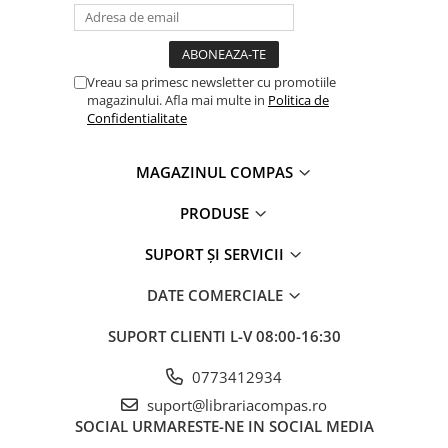
Romane și literatură
Clasici români și universali
Literatură modernă și
Vreau sa primesc newsletter cu promotiile
contemporană
magazinului. Afla mai multe in
Politica de
Thriller și mister
Confidentialitate
Young adult
Science-fiction și fantasy
MAGAZINUL COMPAS
Ficțiune erotică
PRODUSE
Ficțiune mitologică și istorică
Romane de dragoste
SUPORT ȘI SERVICII
Poezie și teatru
DATE COMERCIALE
Romane ilustrate
Dezvoltare personală și non-
SUPORT CLIENTI
L-V 08:00-16:30
ficțiune
Psihologie și dezvoltare personală
0773412934
Biografii și memorii
suport@librariacompas.ro
SOCIAL
URMARESTE-NE IN SOCIAL MEDIA
Parenting și educație