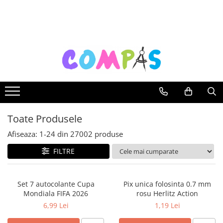
Toate Produsele
Pachete cadou
Noutăți Librăria Compas
Souvenir România
Rechizite școlare
Instrumente de scris
Toate Produsele
Pixuri
Stilouri școlare
Afiseaza:
1-
24
din
27002
produse
Rollere și finelinere
FILTRE
Markere și textmarkere
Creioane grafice
Set 7 autocolante Cupa
Pix unica folosinta 0.7 mm
Creioane mecanice
Mondiala FIFA 2026
rosu Herlitz Action
Creioane colorate
6,99 Lei
1,19 Lei
Creioane cerate