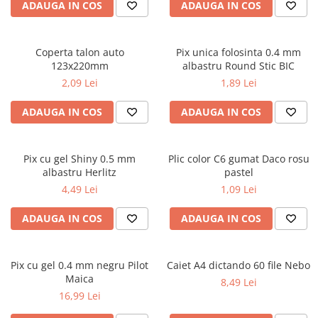
Cutii pentru depozitare
ADAUGA IN COS
ADAUGA IN COS
Caiete școlare și hârtie
Caiete dictando
Coperta talon auto
Pix unica folosinta 0.4 mm
Caiete matematică
123x220mm
albastru Round Stic BIC
Caiete muzică
2,09 Lei
1,89 Lei
Caiete geografie și biologie
ADAUGA IN COS
ADAUGA IN COS
Caiete tip I, II și III
Caiete foi veline
Rezerve pentru caiete
Pix cu gel Shiny 0.5 mm
Plic color C6 gumat Daco rosu
Vocabulare
albastru Herlitz
pastel
Blocuri de desen școlare
4,49 Lei
1,09 Lei
Hârtie pentru lucru manual
ADAUGA IN COS
ADAUGA IN COS
Accesorii geometrie și matematică
Rigle și Echere
Pix cu gel 0.4 mm negru Pilot
Caiet A4 dictando 60 file Nebo
Raportoare
Maica
8,49 Lei
Compasuri
16,99 Lei
Truse geometrie