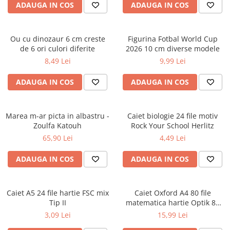
Socotitori și bețisoare pentru
ADAUGA IN COS
ADAUGA IN COS
numărat
Ghiozdane și rucsacuri
Ou cu dinozaur 6 cm creste
Figurina Fotbal World Cup
Ghiozdane școlare
de 6 ori culori diferite
2026 10 cm diverse modele
Rucsacuri școlare și casual
8,49 Lei
9,99 Lei
Ghiozdane pentru grădinită
ADAUGA IN COS
ADAUGA IN COS
Trollere pentru copii
Penare
Penare echipate
Marea m-ar picta in albastru -
Caiet biologie 24 file motiv
Penare neechipate
Zoulfa Katouh
Rock Your School Herlitz
65,90 Lei
4,49 Lei
Penare tip etui
Acuarele și pensule școlare
ADAUGA IN COS
ADAUGA IN COS
Acuarele școlare și Tempera
Pensule școlare
Caiet A5 24 file hartie FSC mix
Caiet Oxford A4 80 file
Pahare și palete pictură
Tip II
matematica hartie Optik 80
Cărți
g/mp motiv Teenager
3,09 Lei
15,99 Lei
Cărți pentru copii