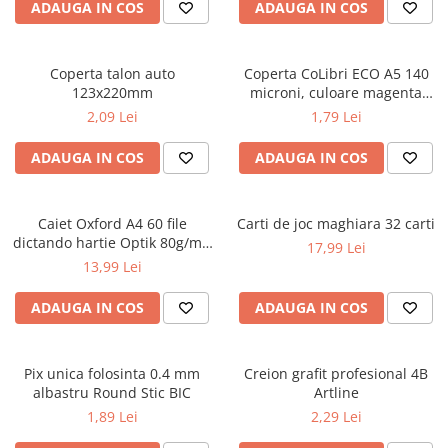
ADAUGA IN COS
ADAUGA IN COS
ficțiune
Avioane de jucărie
Caiete geografie și biologie
Mine și rezerve
Utilaje de jucărie
Psihologie și dezvoltare personală
Caiete tip I, II și III
Creioane grafit și ascuțitori
Masinuțe cu telecomandă
Biografii și memorii
Coperta talon auto
Coperta CoLibri ECO A5 140
Caiete foi veline
Corectoare și radiere
Jucării de pluș
123x220mm
microni, culoare magenta
Parenting și educație
Rezerve pentru caiete
Instrumente de scris premium
opac
2,09 Lei
1,79 Lei
Sănătate și stil de viață
Jucării și articole pentru bebeluși
Vocabulare
Pixuri premium
Artă și fotografie
Jucării pentru bebeluși
Blocuri de desen școlare
Stilouri premium
ADAUGA IN COS
ADAUGA IN COS
Ghiduri și hărți
Camera Bebe
Hârtie pentru lucru manual
Seturi de scris premium
Istorie și științe sociale
Figurine
Accesorii geometrie și matematică
Afaceri și economie
Caiet Oxford A4 60 file
Carti de joc maghiara 32 carti
Jucării pentru apă și baie
Rigle și Echere
dictando hartie Optik 80g/mp
17,99 Lei
Religie și spiritualitate
Raportoare
Touch Pastel
Jucării din lemn
13,99 Lei
Știință și tehnologie
Compasuri
Outdoor
Gastronomie și hobby
ADAUGA IN COS
ADAUGA IN COS
Truse geometrie
Filosofie și eseuri
Roboți
Socotitori și bețisoare pentru
Limbi străine
numărat
Pix unica folosinta 0.4 mm
Creion grafit profesional 4B
Dicționare și ghiduri de conversație
Ghiozdane și rucsacuri
albastru Round Stic BIC
Artline
Literatură în limbi străine
Ghiozdane școlare
1,89 Lei
2,29 Lei
Gramatică și vocabulare
Rucsacuri școlare și casual