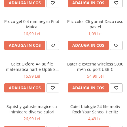
ADAUGA IN COS
ADAUGA IN COS
Ghiozdane pentru grădinită
Trollere pentru copii
Penare
Pix cu gel 0.4 mm negru Pilot
Plic color C6 gumat Daco rosu
Maica
pastel
Penare echipate
16,99 Lei
1,09 Lei
Penare neechipate
Penare tip etui
ADAUGA IN COS
ADAUGA IN COS
Acuarele și pensule școlare
Acuarele școlare și Tempera
Caiet Oxford A4 80 file
Baterie externa wireless 5000
Pensule școlare
matematica hartie Optik 80
mAh cu port USB-C
g/mp motiv Teenager
Pahare și palete pictură
15,99 Lei
54,99 Lei
ADAUGA IN COS
ADAUGA IN COS
Squishy galuste magice cu
Caiet biologie 24 file motiv
inimioare diverse culori
Rock Your School Herlitz
26,99 Lei
4,49 Lei