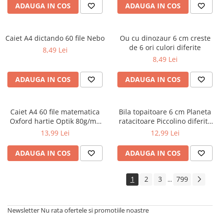
ADAUGA IN COS
ADAUGA IN COS
Caiet A4 dictando 60 file Nebo
Ou cu dinozaur 6 cm creste
de 6 ori culori diferite
8,49 Lei
8,49 Lei
ADAUGA IN COS
ADAUGA IN COS
Caiet A4 60 file matematica
Bila topaitoare 6 cm Planeta
Oxford hartie Optik 80g/mp
ratacitoare Piccolino diferite
motiv Touch Pastel
modele
13,99 Lei
12,99 Lei
ADAUGA IN COS
ADAUGA IN COS
1
2
3
799
...
Newsletter
Nu rata ofertele si promotiile noastre