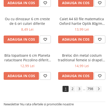
ADAUGA IN COS
ADAUGA IN COS
Ou cu dinozaur 6 cm creste
Caiet A4 60 file matematica
de 6 ori culori diferite
Oxford hartie Optik 80g/mp
motiv Touch Pastel
8,49 Lei
13,99 Lei
ADAUGA IN COS
ADAUGA IN COS
Bila topaitoare 6 cm Planeta
Breloc din metal costum
ratacitoare Piccolino diferite
traditional femeie si drapelul
modele
Romaniei 9 cm
12,99 Lei
14,99 Lei
ADAUGA IN COS
ADAUGA IN COS
1
2
3
798
...
Newsletter
Nu rata ofertele si promotiile noastre