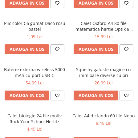
ADAUGA IN COS
ADAUGA IN COS
Ghiozdane pentru grădinită
Trollere pentru copii
Penare
Plic color C6 gumat Daco rosu
Caiet Oxford A4 80 file
pastel
matematica hartie Optik 80
Penare echipate
g/mp motiv Teenager
1,09 Lei
15,99 Lei
Penare neechipate
Penare tip etui
ADAUGA IN COS
ADAUGA IN COS
Acuarele și pensule școlare
Acuarele școlare și Tempera
Baterie externa wireless 5000
Squishy galuste magice cu
Pensule școlare
mAh cu port USB-C
inimioare diverse culori
Pahare și palete pictură
54,99 Lei
26,99 Lei
ADAUGA IN COS
ADAUGA IN COS
Caiet biologie 24 file motiv
Caiet A4 dictando 60 file Nebo
Rock Your School Herlitz
8,49 Lei
4,49 Lei