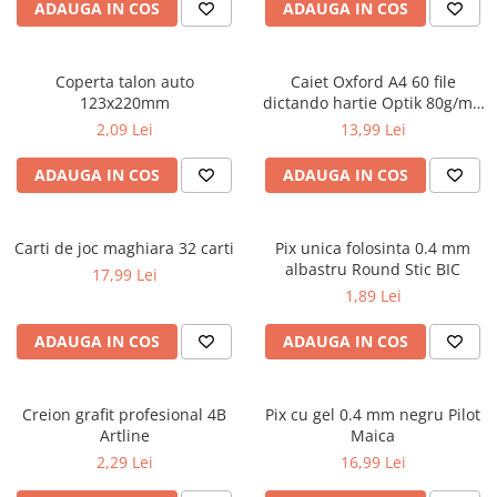
ADAUGA IN COS
ADAUGA IN COS
ficțiune
Avioane de jucărie
Caiete geografie și biologie
Mine și rezerve
Utilaje de jucărie
Psihologie și dezvoltare personală
Caiete tip I, II și III
Creioane grafit și ascuțitori
Masinuțe cu telecomandă
Biografii și memorii
Coperta talon auto
Caiet Oxford A4 60 file
Caiete foi veline
Corectoare și radiere
Jucării de pluș
123x220mm
dictando hartie Optik 80g/mp
Parenting și educație
Rezerve pentru caiete
Instrumente de scris premium
Touch Pastel
2,09 Lei
13,99 Lei
Sănătate și stil de viață
Jucării și articole pentru bebeluși
Vocabulare
Pixuri premium
Artă și fotografie
Jucării pentru bebeluși
Blocuri de desen școlare
Stilouri premium
ADAUGA IN COS
ADAUGA IN COS
Ghiduri și hărți
Camera Bebe
Hârtie pentru lucru manual
Seturi de scris premium
Istorie și științe sociale
Figurine
Accesorii geometrie și matematică
Carti de joc maghiara 32 carti
Afaceri și economie
Pix unica folosinta 0.4 mm
Jucării pentru apă și baie
Rigle și Echere
albastru Round Stic BIC
17,99 Lei
Religie și spiritualitate
Raportoare
Jucării din lemn
1,89 Lei
Știință și tehnologie
Compasuri
Outdoor
Gastronomie și hobby
ADAUGA IN COS
ADAUGA IN COS
Truse geometrie
Filosofie și eseuri
Roboți
Socotitori și bețisoare pentru
Limbi străine
numărat
Creion grafit profesional 4B
Pix cu gel 0.4 mm negru Pilot
Dicționare și ghiduri de conversație
Ghiozdane și rucsacuri
Artline
Maica
Literatură în limbi străine
Ghiozdane școlare
2,29 Lei
16,99 Lei
Gramatică și vocabulare
Rucsacuri școlare și casual