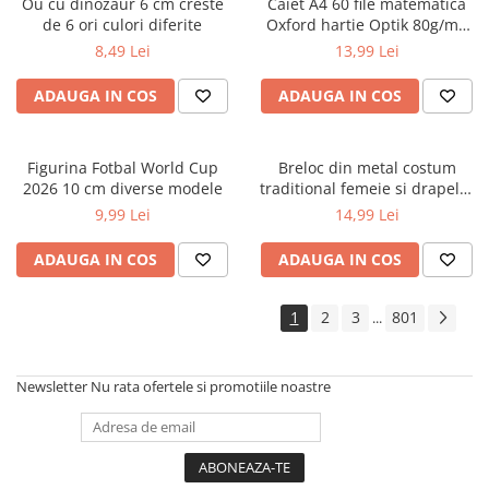
Ou cu dinozaur 6 cm creste
Caiet A4 60 file matematica
de 6 ori culori diferite
Oxford hartie Optik 80g/mp
motiv Touch Pastel
8,49 Lei
13,99 Lei
ADAUGA IN COS
ADAUGA IN COS
Figurina Fotbal World Cup
Breloc din metal costum
2026 10 cm diverse modele
traditional femeie si drapelul
Romaniei 9 cm
9,99 Lei
14,99 Lei
ADAUGA IN COS
ADAUGA IN COS
1
2
3
801
...
Newsletter
Nu rata ofertele si promotiile noastre