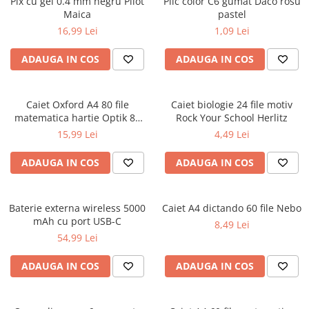
Pix cu gel 0.4 mm negru Pilot
Plic color C6 gumat Daco rosu
Ghiozdane pentru grădinită
Maica
pastel
16,99 Lei
1,09 Lei
Trollere pentru copii
Penare
ADAUGA IN COS
ADAUGA IN COS
Penare echipate
Penare neechipate
Caiet Oxford A4 80 file
Caiet biologie 24 file motiv
Penare tip etui
matematica hartie Optik 80
Rock Your School Herlitz
Acuarele și pensule școlare
g/mp motiv Teenager
15,99 Lei
4,49 Lei
Acuarele școlare și Tempera
ADAUGA IN COS
ADAUGA IN COS
Pensule școlare
Pahare și palete pictură
Baterie externa wireless 5000
Caiet A4 dictando 60 file Nebo
mAh cu port USB-C
8,49 Lei
54,99 Lei
ADAUGA IN COS
ADAUGA IN COS