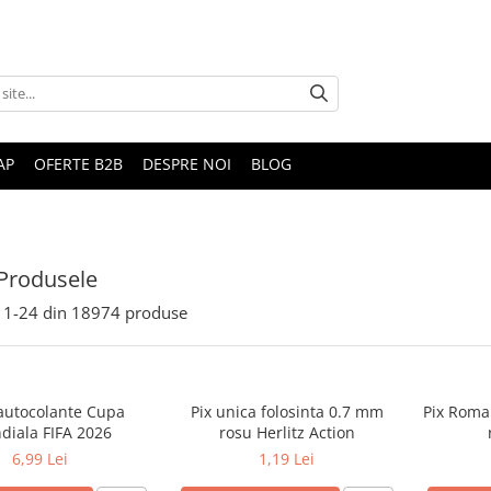
AP
OFERTE B2B
DESPRE NOI
BLOG
Produsele
1-
24
din
18974
produse
 autocolante Cupa
Pix unica folosinta 0.7 mm
Pix Roma
diala FIFA 2026
rosu Herlitz Action
6,99 Lei
1,19 Lei