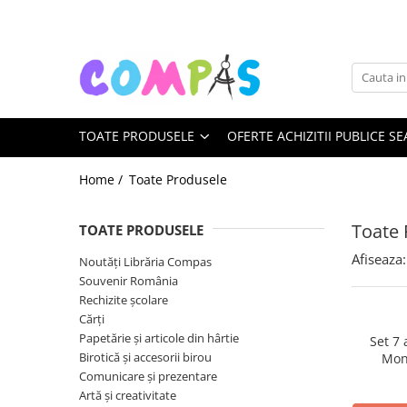
Toate Produsele
Noutăți Librăria Compas
Souvenir România
TOATE PRODUSELE
OFERTE ACHIZITII PUBLICE SE
Rechizite școlare
Instrumente de scris
Home /
Toate Produsele
Pixuri
Stilouri școlare
Toate 
TOATE PRODUSELE
Rollere și finelinere
Afiseaza:
Noutăți Librăria Compas
Markere și textmarkere
Souvenir România
Creioane grafice
Rechizite școlare
Creioane mecanice
Cărți
Creioane colorate
Papetărie și articole din hârtie
Set 7
Birotică și accesorii birou
Mon
Creioane cerate
Comunicare și prezentare
Carioci
Artă și creativitate