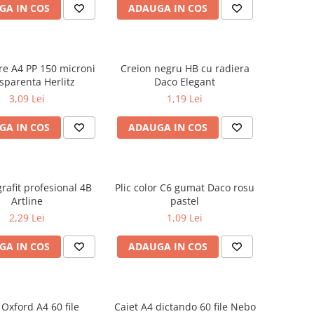
GA IN COS
ADAUGA IN COS
are A4 PP 150 microni
Creion negru HB cu radiera
sparenta Herlitz
Daco Elegant
3,09 Lei
1,19 Lei
GA IN COS
ADAUGA IN COS
rafit profesional 4B
Plic color C6 gumat Daco rosu
Artline
pastel
2,29 Lei
1,09 Lei
GA IN COS
ADAUGA IN COS
 Oxford A4 60 file
Caiet A4 dictando 60 file Nebo