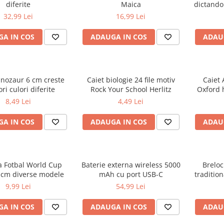
diferite
Maica
dictando
32,99 Lei
16,99 Lei
A IN COS
ADAUGA IN COS
ADAU
inozaur 6 cm creste
Caiet biologie 24 file motiv
Caiet 
ri culori diferite
Rock Your School Herlitz
Oxford 
d
8,49 Lei
4,49 Lei
A IN COS
ADAUGA IN COS
ADAU
a Fotbal World Cup
Baterie externa wireless 5000
Breloc
 cm diverse modele
mAh cu port USB-C
tradition
R
9,99 Lei
54,99 Lei
A IN COS
ADAUGA IN COS
ADAU