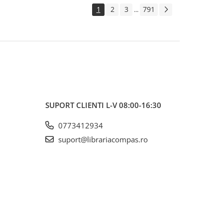
1
2
3
791
...
SUPORT CLIENTI
L-V 08:00-16:30
0773412934
suport@librariacompas.ro