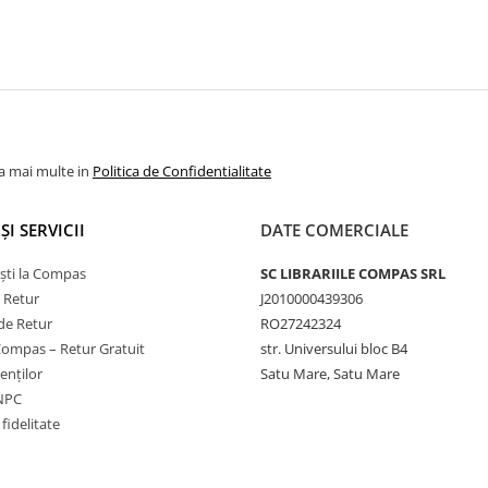
la mai multe in
Politica de Confidentialitate
ȘI SERVICII
DATE COMERCIALE
ști la Compas
SC LIBRARIILE COMPAS SRL
e Retur
J2010000439306
de Retur
RO27242324
Compas – Retur Gratuit
str. Universului bloc B4
ienților
Satu Mare, Satu Mare
ANPC
fidelitate