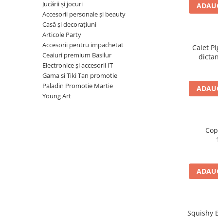
Radiere
Jucării și jocuri
ADAUG
Ascutițori
Accesorii personale și beauty
Casă și decorațiuni
Corectoare și lipici
Articole Party
Mine și rezerve
Accesorii pentru impachetat
Caiet Pi
Cretă școlară și creativă
Ceaiuri premium Basilur
dictan
Accesorii școlare
Electronice și accesorii IT
Gama si Tiki Tan promotie
Coperți caiete si cărți
Paladin Promotie Martie
ADAUG
Etichete școlare
Young Art
Carnete pentru elevi
Lupe și articole educative
Foarfece școlare
Cop
Globuri pământești
Cutii sandwich și caserole
Umbrele pentru copii
ADAUG
Termosuri
Pahare și sticle pentru scoală
Cutii pentru depozitare
Squishy B