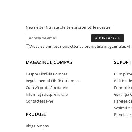
Ghiozdane și rucsacuri
Ghiozdane școlare
Rucsacuri școlare și casual
Newsletter
Nu rata ofertele si promotiile noastre
Ghiozdane pentru grădinită
Trollere pentru copii
Vreau sa primesc newsletter cu promotiile magazinului. Af
Penare
Penare echipate
MAGAZINUL COMPAS
SUPORT 
Penare neechipate
Penare tip etui
Despre Librăria Compas
Cum plăte
Acuarele și pensule școlare
Regulamentul Librăriei Compas
Politica d
Cum vă protejăm datele
Formular 
Acuarele școlare și Tempera
Informații despre livrare
Garanția 
Pensule școlare
Contactează-ne
Părerea cl
Pahare și palete pictură
Sesizări 
Cărți
PRODUSE
Puncte de 
Cărți pentru copii
Blog Compas
Cărți de colorat