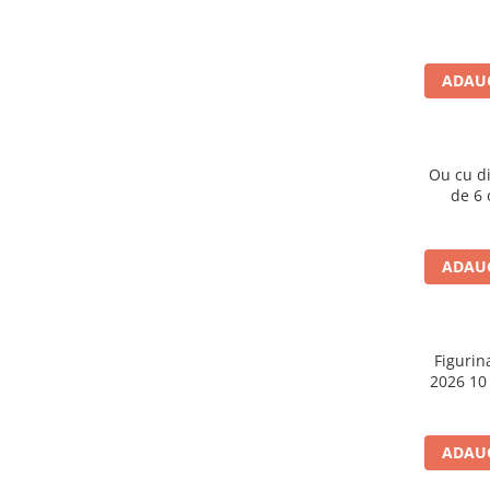
Caiete școlare și hârtie
Caiete dictando
Caiete matematică
ADAUG
Caiete muzică
Caiete geografie și biologie
Caiete tip I, II și III
Ou cu d
Caiete foi veline
de 6 o
Rezerve pentru caiete
Vocabulare
Blocuri de desen școlare
ADAUG
Hârtie pentru lucru manual
Accesorii geometrie și matematică
Rigle și Echere
Figurin
2026 10
Raportoare
Compasuri
Truse geometrie
ADAUG
Socotitori și bețisoare pentru
numărat