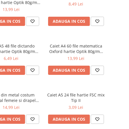
 hartie Optik 80g/mp
8,49 Lei
Touch Pastel
13,99 Lei
GA IN COS
ADAUGA IN COS
A5 48 file dictando
Caiet A4 60 file matematica
hartie Optik 80g/mp
Oxford hartie Optik 80g/mp
iverse culori
motiv Touch Pastel
6,49 Lei
13,99 Lei
GA IN COS
ADAUGA IN COS
 din metal costum
Caiet A5 24 file hartie FSC mix
al femeie si drapelul
Tip II
omaniei 9 cm
14,99 Lei
3,09 Lei
GA IN COS
ADAUGA IN COS