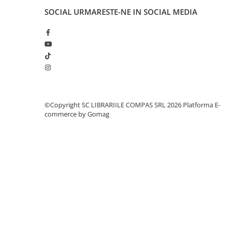
Cărți ilustrate și interactive
SOCIAL
URMARESTE-NE IN SOCIAL MEDIA
Povești și ficțiune pentru copii
Enciclopedii și atlase pentru copii
Materiale educaționale
Benzi desenate
Hobby și activități pentru copii
Educație și carte școlară
Metoda Montessori
©Copyright SC LIBRARIILE COMPAS SRL 2026
Platforma E-
commerce by Gomag
Culegeri și materiale auxiliare
Caiete de vacanță
Bibliografie școlară
Bibliografie didactică
Dicționare și gramatici
Pregătire pentru admitere
Pregătire Evaluare Națională
Pregătire Bacalaureat
Romane și literatură