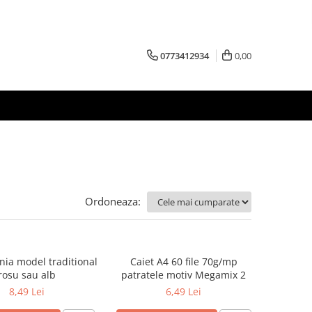
0773412934
0,00
Ordoneaza:
nia model traditional
Caiet A4 60 file 70g/mp
rosu sau alb
patratele motiv Megamix 2
8,49 Lei
6,49 Lei