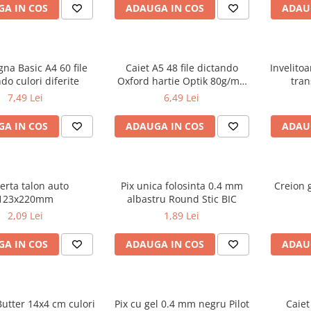
A IN COS
ADAUGA IN COS
ADAU
gna Basic A4 60 file
Caiet A5 48 file dictando
Invelito
do culori diferite
Oxford hartie Optik 80g/mp
tran
motiv Touch Trend
7,49 Lei
6,49 Lei
A IN COS
ADAUGA IN COS
ADAU
erta talon auto
Pix unica folosinta 0.4 mm
Creion g
123x220mm
albastru Round Stic BIC
2,09 Lei
1,89 Lei
A IN COS
ADAUGA IN COS
ADAU
utter 14x4 cm culori
Pix cu gel 0.4 mm negru Pilot
Caiet