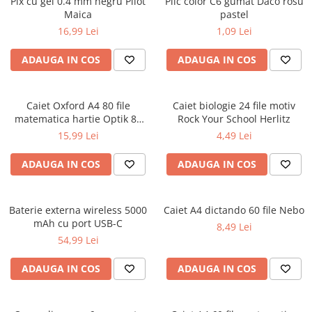
Pix cu gel 0.4 mm negru Pilot
Plic color C6 gumat Daco rosu
Ghiozdane pentru grădinită
Maica
pastel
16,99 Lei
1,09 Lei
Trollere pentru copii
Penare
ADAUGA IN COS
ADAUGA IN COS
Penare echipate
Penare neechipate
Caiet Oxford A4 80 file
Caiet biologie 24 file motiv
Penare tip etui
matematica hartie Optik 80
Rock Your School Herlitz
Acuarele și pensule școlare
g/mp motiv Teenager
15,99 Lei
4,49 Lei
Acuarele școlare și Tempera
ADAUGA IN COS
ADAUGA IN COS
Pensule școlare
Pahare și palete pictură
Baterie externa wireless 5000
Caiet A4 dictando 60 file Nebo
mAh cu port USB-C
8,49 Lei
54,99 Lei
ADAUGA IN COS
ADAUGA IN COS