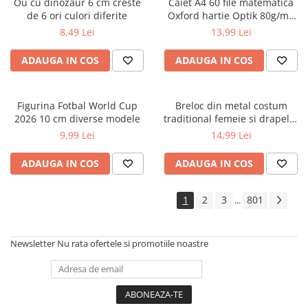
Ou cu dinozaur 6 cm creste
Caiet A4 60 file matematica
de 6 ori culori diferite
Oxford hartie Optik 80g/mp
motiv Touch Pastel
8,49 Lei
13,99 Lei
ADAUGA IN COS
ADAUGA IN COS
Figurina Fotbal World Cup
Breloc din metal costum
2026 10 cm diverse modele
traditional femeie si drapelul
Romaniei 9 cm
9,99 Lei
14,99 Lei
ADAUGA IN COS
ADAUGA IN COS
1
2
3
801
...
Newsletter
Nu rata ofertele si promotiile noastre