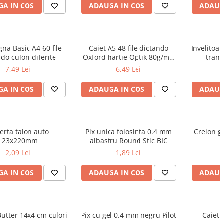
A IN COS
ADAUGA IN COS
ADAU
gna Basic A4 60 file
Caiet A5 48 file dictando
Invelito
do culori diferite
Oxford hartie Optik 80g/mp
tran
motiv Touch Trend
7,49 Lei
6,49 Lei
A IN COS
ADAUGA IN COS
ADAU
erta talon auto
Pix unica folosinta 0.4 mm
Creion g
123x220mm
albastru Round Stic BIC
2,09 Lei
1,89 Lei
A IN COS
ADAUGA IN COS
ADAU
utter 14x4 cm culori
Pix cu gel 0.4 mm negru Pilot
Caiet