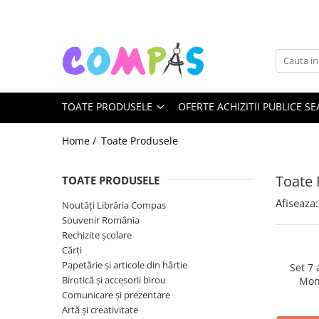
Toate Produsele
Noutăți Librăria Compas
Souvenir România
TOATE PRODUSELE
OFERTE ACHIZITII PUBLICE SE
Rechizite școlare
Instrumente de scris
Home /
Toate Produsele
Pixuri
Stilouri școlare
Toate 
TOATE PRODUSELE
Rollere și finelinere
Afiseaza:
Noutăți Librăria Compas
Markere și textmarkere
Souvenir România
Creioane grafice
Rechizite școlare
Creioane mecanice
Cărți
Creioane colorate
Papetărie și articole din hârtie
Set 7
Birotică și accesorii birou
Mon
Creioane cerate
Comunicare și prezentare
Carioci
Artă și creativitate