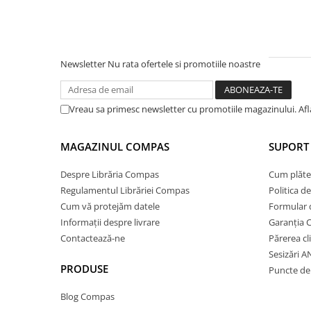
Ghiozdane și rucsacuri
Ghiozdane școlare
Rucsacuri școlare și casual
Newsletter
Nu rata ofertele si promotiile noastre
Ghiozdane pentru grădinită
Trollere pentru copii
Vreau sa primesc newsletter cu promotiile magazinului. Af
Penare
Penare echipate
MAGAZINUL COMPAS
SUPORT 
Penare neechipate
Penare tip etui
Despre Librăria Compas
Cum plăte
Acuarele și pensule școlare
Regulamentul Librăriei Compas
Politica d
Cum vă protejăm datele
Formular 
Acuarele școlare și Tempera
Informații despre livrare
Garanția 
Pensule școlare
Contactează-ne
Părerea cl
Pahare și palete pictură
Sesizări 
Cărți
PRODUSE
Puncte de 
Cărți pentru copii
Blog Compas
Cărți de colorat