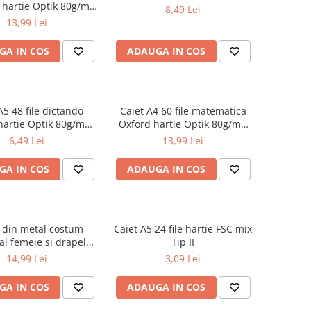
 hartie Optik 80g/mp
8,49 Lei
Touch Pastel
13,99 Lei
GA IN COS
ADAUGA IN COS
A5 48 file dictando
Caiet A4 60 file matematica
hartie Optik 80g/mp
Oxford hartie Optik 80g/mp
iverse culori
motiv Touch Pastel
6,49 Lei
13,99 Lei
GA IN COS
ADAUGA IN COS
 din metal costum
Caiet A5 24 file hartie FSC mix
al femeie si drapelul
Tip II
omaniei 9 cm
14,99 Lei
3,09 Lei
GA IN COS
ADAUGA IN COS