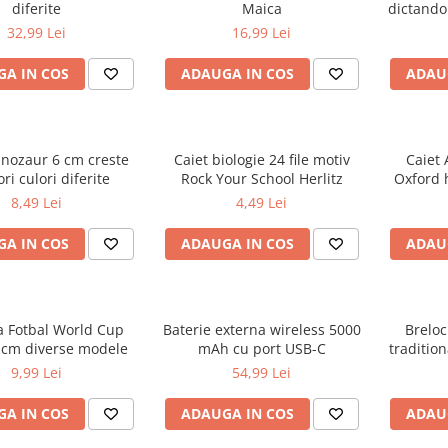
diferite
Maica
dictando
32,99 Lei
16,99 Lei
A IN COS
ADAUGA IN COS
ADAU
inozaur 6 cm creste
Caiet biologie 24 file motiv
Caiet 
ri culori diferite
Rock Your School Herlitz
Oxford 
d
8,49 Lei
4,49 Lei
A IN COS
ADAUGA IN COS
ADAU
a Fotbal World Cup
Baterie externa wireless 5000
Breloc
 cm diverse modele
mAh cu port USB-C
tradition
R
9,99 Lei
54,99 Lei
A IN COS
ADAUGA IN COS
ADAU