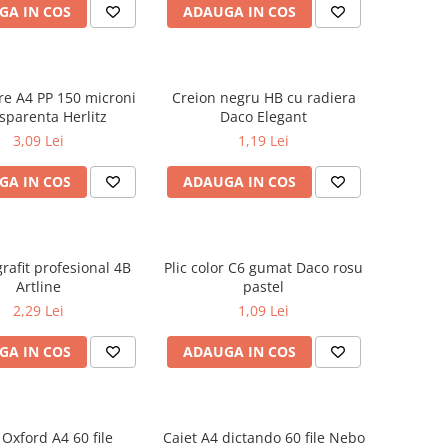
GA IN COS
ADAUGA IN COS
are A4 PP 150 microni
Creion negru HB cu radiera
sparenta Herlitz
Daco Elegant
3,09 Lei
1,19 Lei
GA IN COS
ADAUGA IN COS
rafit profesional 4B
Plic color C6 gumat Daco rosu
Artline
pastel
2,29 Lei
1,09 Lei
GA IN COS
ADAUGA IN COS
 Oxford A4 60 file
Caiet A4 dictando 60 file Nebo