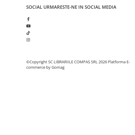
Cărți ilustrate și interactive
SOCIAL
URMARESTE-NE IN SOCIAL MEDIA
Povești și ficțiune pentru copii
Enciclopedii și atlase pentru copii
Materiale educaționale
Benzi desenate
Hobby și activități pentru copii
Educație și carte școlară
Metoda Montessori
©Copyright SC LIBRARIILE COMPAS SRL 2026
Platforma E-
commerce by Gomag
Culegeri și materiale auxiliare
Caiete de vacanță
Bibliografie școlară
Bibliografie didactică
Dicționare și gramatici
Pregătire pentru admitere
Pregătire Evaluare Națională
Pregătire Bacalaureat
Romane și literatură