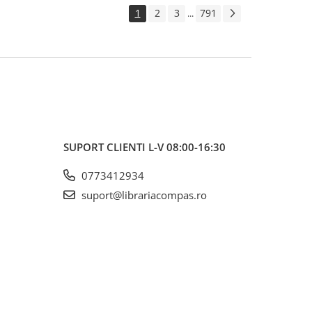
1
2
3
791
...
SUPORT CLIENTI
L-V 08:00-16:30
0773412934
suport@librariacompas.ro