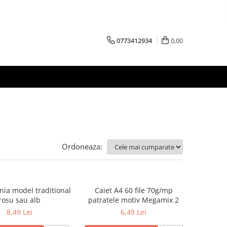
0773412934
0,00
Ordoneaza:
nia model traditional
Caiet A4 60 file 70g/mp
rosu sau alb
patratele motiv Megamix 2
8,49 Lei
6,49 Lei