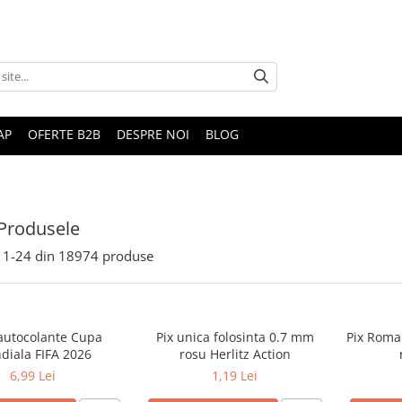
AP
OFERTE B2B
DESPRE NOI
BLOG
Produsele
1-
24
din
18974
produse
 autocolante Cupa
Pix unica folosinta 0.7 mm
Pix Roma
diala FIFA 2026
rosu Herlitz Action
6,99 Lei
1,19 Lei