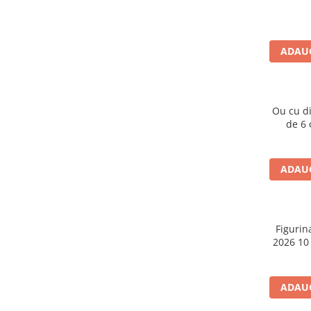
Caiete școlare și hârtie
Caiete dictando
Caiete matematică
ADAUG
Caiete muzică
Caiete geografie și biologie
Caiete tip I, II și III
Ou cu d
Caiete foi veline
de 6 o
Rezerve pentru caiete
Vocabulare
Blocuri de desen școlare
ADAUG
Hârtie pentru lucru manual
Accesorii geometrie și matematică
Rigle și Echere
Figurin
2026 10
Raportoare
Compasuri
Truse geometrie
ADAUG
Socotitori și bețisoare pentru
numărat