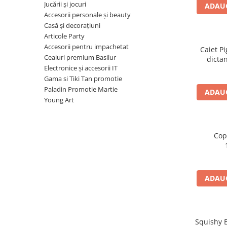
Radiere
Jucării și jocuri
ADAUG
Ascutițori
Accesorii personale și beauty
Casă și decorațiuni
Corectoare și lipici
Articole Party
Mine și rezerve
Accesorii pentru impachetat
Caiet Pi
Cretă școlară și creativă
Ceaiuri premium Basilur
dictan
Accesorii școlare
Electronice și accesorii IT
Gama si Tiki Tan promotie
Coperți caiete si cărți
Paladin Promotie Martie
ADAUG
Etichete școlare
Young Art
Carnete pentru elevi
Lupe și articole educative
Foarfece școlare
Cop
Globuri pământești
Cutii sandwich și caserole
Umbrele pentru copii
ADAUG
Termosuri
Pahare și sticle pentru scoală
Cutii pentru depozitare
Squishy B