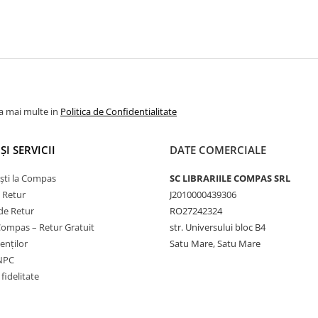
la mai multe in
Politica de Confidentialitate
ȘI SERVICII
DATE COMERCIALE
ști la Compas
SC LIBRARIILE COMPAS SRL
e Retur
J2010000439306
de Retur
RO27242324
Compas – Retur Gratuit
str. Universului bloc B4
ienților
Satu Mare, Satu Mare
ANPC
fidelitate