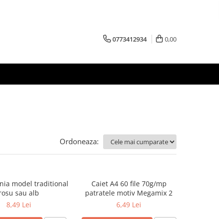
0773412934
0,00
Ordoneaza:
nia model traditional
Caiet A4 60 file 70g/mp
rosu sau alb
patratele motiv Megamix 2
8,49 Lei
6,49 Lei