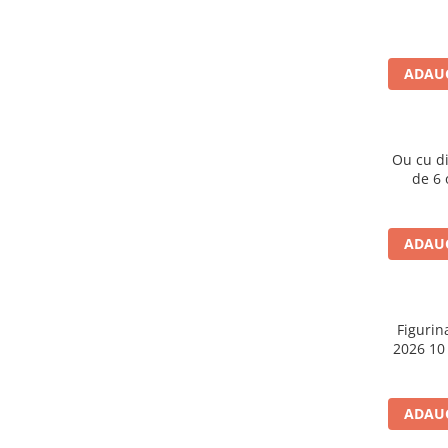
Caiete școlare și hârtie
Caiete dictando
Caiete matematică
ADAUG
Caiete muzică
Caiete geografie și biologie
Caiete tip I, II și III
Ou cu d
Caiete foi veline
de 6 o
Rezerve pentru caiete
Vocabulare
Blocuri de desen școlare
ADAUG
Hârtie pentru lucru manual
Accesorii geometrie și matematică
Rigle și Echere
Figurin
2026 10
Raportoare
Compasuri
Truse geometrie
ADAUG
Socotitori și bețisoare pentru
numărat