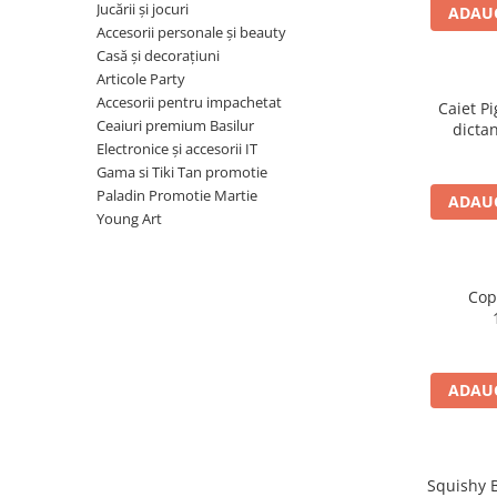
Radiere
Jucării și jocuri
ADAUG
Ascutițori
Accesorii personale și beauty
Casă și decorațiuni
Corectoare și lipici
Articole Party
Mine și rezerve
Accesorii pentru impachetat
Caiet Pi
Cretă școlară și creativă
Ceaiuri premium Basilur
dictan
Accesorii școlare
Electronice și accesorii IT
Gama si Tiki Tan promotie
Coperți caiete si cărți
Paladin Promotie Martie
ADAUG
Etichete școlare
Young Art
Carnete pentru elevi
Lupe și articole educative
Foarfece școlare
Cop
Globuri pământești
Cutii sandwich și caserole
Umbrele pentru copii
ADAUG
Termosuri
Pahare și sticle pentru scoală
Cutii pentru depozitare
Squishy B