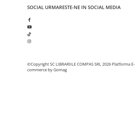
Cărți ilustrate și interactive
SOCIAL
URMARESTE-NE IN SOCIAL MEDIA
Povești și ficțiune pentru copii
Enciclopedii și atlase pentru copii
Materiale educaționale
Benzi desenate
Hobby și activități pentru copii
Educație și carte școlară
Metoda Montessori
©Copyright SC LIBRARIILE COMPAS SRL 2026
Platforma E-
commerce by Gomag
Culegeri și materiale auxiliare
Caiete de vacanță
Bibliografie școlară
Bibliografie didactică
Dicționare și gramatici
Pregătire pentru admitere
Pregătire Evaluare Națională
Pregătire Bacalaureat
Romane și literatură