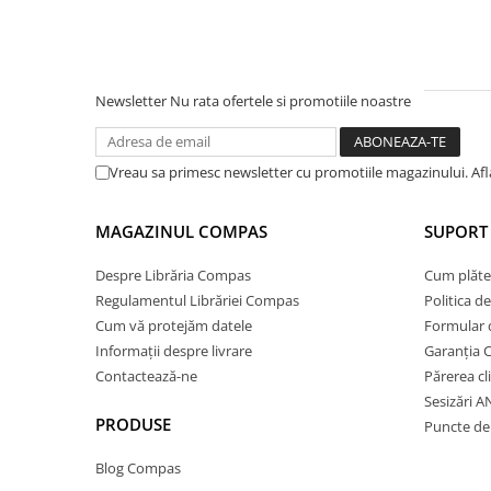
Ghiozdane și rucsacuri
Ghiozdane școlare
Rucsacuri școlare și casual
Newsletter
Nu rata ofertele si promotiile noastre
Ghiozdane pentru grădinită
Trollere pentru copii
Vreau sa primesc newsletter cu promotiile magazinului. Af
Penare
Penare echipate
MAGAZINUL COMPAS
SUPORT 
Penare neechipate
Penare tip etui
Despre Librăria Compas
Cum plăte
Acuarele și pensule școlare
Regulamentul Librăriei Compas
Politica d
Cum vă protejăm datele
Formular 
Acuarele școlare și Tempera
Informații despre livrare
Garanția 
Pensule școlare
Contactează-ne
Părerea cl
Pahare și palete pictură
Sesizări 
Cărți
PRODUSE
Puncte de 
Cărți pentru copii
Blog Compas
Cărți de colorat