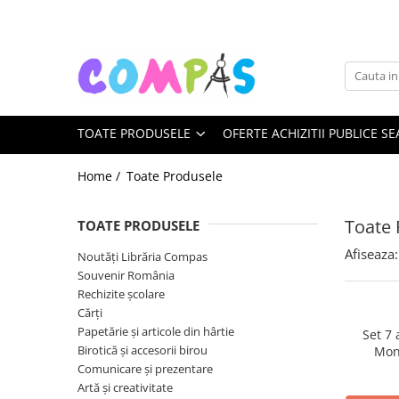
Toate Produsele
Noutăți Librăria Compas
Souvenir România
TOATE PRODUSELE
OFERTE ACHIZITII PUBLICE SE
Rechizite școlare
Instrumente de scris
Home /
Toate Produsele
Pixuri
Stilouri școlare
Toate 
TOATE PRODUSELE
Rollere și finelinere
Afiseaza:
Noutăți Librăria Compas
Markere și textmarkere
Souvenir România
Creioane grafice
Rechizite școlare
Creioane mecanice
Cărți
Creioane colorate
Papetărie și articole din hârtie
Set 7
Birotică și accesorii birou
Mon
Creioane cerate
Comunicare și prezentare
Carioci
Artă și creativitate