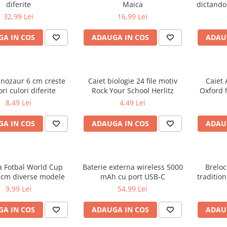
diferite
Maica
dictando
32,99 Lei
16,99 Lei
A IN COS
ADAUGA IN COS
ADAU
inozaur 6 cm creste
Caiet biologie 24 file motiv
Caiet 
ri culori diferite
Rock Your School Herlitz
Oxford 
d
8,49 Lei
4,49 Lei
A IN COS
ADAUGA IN COS
ADAU
a Fotbal World Cup
Baterie externa wireless 5000
Breloc
 cm diverse modele
mAh cu port USB-C
tradition
R
9,99 Lei
54,99 Lei
A IN COS
ADAUGA IN COS
ADAU