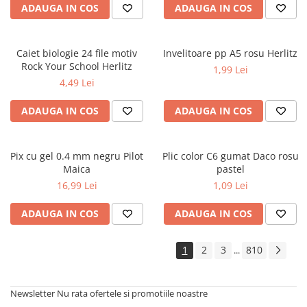
ADAUGA IN COS
ADAUGA IN COS
Cărți ilustrate și interactive
Povești și ficțiune pentru copii
Enciclopedii și atlase pentru copii
Caiet biologie 24 file motiv
Invelitoare pp A5 rosu Herlitz
Materiale educaționale
Rock Your School Herlitz
1,99 Lei
Benzi desenate
4,49 Lei
Hobby și activități pentru copii
ADAUGA IN COS
ADAUGA IN COS
Educație și carte școlară
Metoda Montessori
Culegeri și materiale auxiliare
Pix cu gel 0.4 mm negru Pilot
Plic color C6 gumat Daco rosu
Maica
pastel
Caiete de vacanță
16,99 Lei
1,09 Lei
Bibliografie școlară
Bibliografie didactică
ADAUGA IN COS
ADAUGA IN COS
Dicționare și gramatici
Pregătire pentru admitere
1
2
3
810
...
Pregătire Evaluare Națională
Pregătire Bacalaureat
Newsletter
Nu rata ofertele si promotiile noastre
Romane și literatură