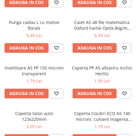
Caiete școlare și hârtie
ADAUGA IN COS
ADAUGA IN COS
Caiete dictando
Caiete matematică
Punga cadou L cu motive
Caiet A5 48 file matematica
Caiete muzică
florale
Oxford hartie Optik 80g/mp
Caiete geografie și biologie
Touch Trend diverse culori
8,49 Lei
6,49 Lei
Caiete tip I, II și III
ADAUGA IN COS
ADAUGA IN COS
Caiete foi veline
Rezerve pentru caiete
Vocabulare
Invelitoare A5 PP 150 microni
Coperta PP A5 albastru inchis
Blocuri de desen școlare
transparent
Herlitz
Hârtie pentru lucru manual
1,79 Lei
1,99 Lei
Accesorii geometrie și matematică
ADAUGA IN COS
ADAUGA IN COS
Rigle și Echere
Raportoare
Coperta talon auto
Coperta CoLibri ECO A5 140
Compasuri
123x220mm
microni, culoare magenta
Truse geometrie
opac
2,09 Lei
1,79 Lei
Socotitori și bețisoare pentru
numărat