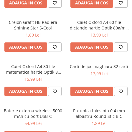
ADAUGA IN COS
ADAUGA IN COS
Ghiozdane și rucsacuri
Ghiozdane școlare
Creion Grafit HB Radiera
Caiet Oxford A4 60 file
Rucsacuri școlare și casual
Shining Star S-Cool
dictando hartie Optik 80g/mp
Ghiozdane pentru grădinită
Touch Pastel
1,89 Lei
13,99 Lei
Trollere pentru copii
ADAUGA IN COS
ADAUGA IN COS
Penare
Penare echipate
Penare neechipate
Caiet Oxford A4 80 file
Carti de joc maghiara 32 carti
Penare tip etui
matematica hartie Optik 80
17,99 Lei
g/mp motiv Teenager
15,99 Lei
Acuarele și pensule școlare
Acuarele școlare și Tempera
ADAUGA IN COS
ADAUGA IN COS
Pensule școlare
Pahare și palete pictură
Baterie externa wireless 5000
Pix unica folosinta 0.4 mm
Cărți
mAh cu port USB-C
albastru Round Stic BIC
Cărți pentru copii
54,99 Lei
1,89 Lei
Cărți de colorat