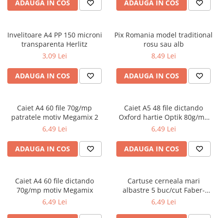
Radiere
ADAUGA IN COS
ADAUGA IN COS
Ascutițori
Corectoare și lipici
Invelitoare A4 PP 150 microni
Pix Romania model traditional
Mine și rezerve
transparenta Herlitz
rosu sau alb
Cretă școlară și creativă
3,09 Lei
8,49 Lei
Accesorii școlare
ADAUGA IN COS
ADAUGA IN COS
Coperți caiete si cărți
Etichete școlare
Carnete pentru elevi
Caiet A4 60 file 70g/mp
Caiet A5 48 file dictando
patratele motiv Megamix 2
Oxford hartie Optik 80g/mp
Lupe și articole educative
motiv Touch Trend
6,49 Lei
6,49 Lei
Foarfece școlare
Globuri pământești
ADAUGA IN COS
ADAUGA IN COS
Cutii sandwich și caserole
Umbrele pentru copii
Termosuri
Caiet A4 60 file dictando
Cartuse cerneala mari
70g/mp motiv Megamix
albastre 5 buc/cut Faber-
Pahare și sticle pentru scoală
Castell
6,49 Lei
6,49 Lei
Cutii pentru depozitare