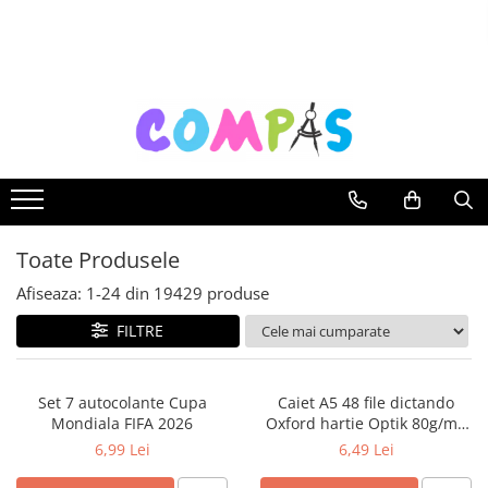
Toate Produsele
Noutăți Librăria Compas
Souvenir România
Rechizite școlare
Instrumente de scris
Pixuri
Toate Produsele
Stilouri școlare
Rollere și finelinere
Afiseaza:
1-
24
din
19429
produse
Markere și textmarkere
FILTRE
Creioane grafice
Creioane mecanice
Set 7 autocolante Cupa
Caiet A5 48 file dictando
Creioane colorate
Mondiala FIFA 2026
Oxford hartie Optik 80g/mp
Creioane cerate
diverse culori
6,99 Lei
6,49 Lei
Carioci