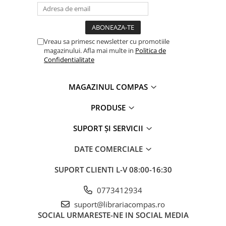
Clasici români și universali
Literatură modernă și
contemporană
Vreau sa primesc newsletter cu promotiile
Thriller și mister
magazinului. Afla mai multe in
Politica de
Young adult
Confidentialitate
Science-fiction și fantasy
Ficțiune erotică
MAGAZINUL COMPAS
Ficțiune mitologică și istorică
PRODUSE
Romane de dragoste
Poezie și teatru
SUPORT ȘI SERVICII
Romane ilustrate
DATE COMERCIALE
Dezvoltare personală și non-
ficțiune
SUPORT CLIENTI
L-V 08:00-16:30
Psihologie și dezvoltare personală
Biografii și memorii
0773412934
Parenting și educație
suport@librariacompas.ro
SOCIAL
URMARESTE-NE IN SOCIAL MEDIA
Sănătate și stil de viață