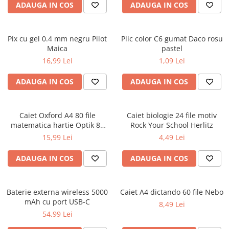
ADAUGA IN COS
ADAUGA IN COS
Ghiozdane pentru grădinită
Trollere pentru copii
Penare
Pix cu gel 0.4 mm negru Pilot
Plic color C6 gumat Daco rosu
Maica
pastel
Penare echipate
16,99 Lei
1,09 Lei
Penare neechipate
Penare tip etui
ADAUGA IN COS
ADAUGA IN COS
Acuarele și pensule școlare
Acuarele școlare și Tempera
Caiet Oxford A4 80 file
Caiet biologie 24 file motiv
Pensule școlare
matematica hartie Optik 80
Rock Your School Herlitz
g/mp motiv Teenager
Pahare și palete pictură
15,99 Lei
4,49 Lei
ADAUGA IN COS
ADAUGA IN COS
Baterie externa wireless 5000
Caiet A4 dictando 60 file Nebo
mAh cu port USB-C
8,49 Lei
54,99 Lei