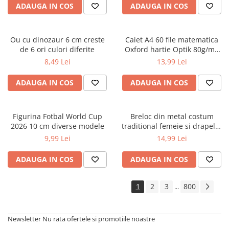
ADAUGA IN COS
ADAUGA IN COS
Ou cu dinozaur 6 cm creste
Caiet A4 60 file matematica
de 6 ori culori diferite
Oxford hartie Optik 80g/mp
motiv Touch Pastel
8,49 Lei
13,99 Lei
ADAUGA IN COS
ADAUGA IN COS
Figurina Fotbal World Cup
Breloc din metal costum
2026 10 cm diverse modele
traditional femeie si drapelul
Romaniei 9 cm
9,99 Lei
14,99 Lei
ADAUGA IN COS
ADAUGA IN COS
1
2
3
800
...
Newsletter
Nu rata ofertele si promotiile noastre