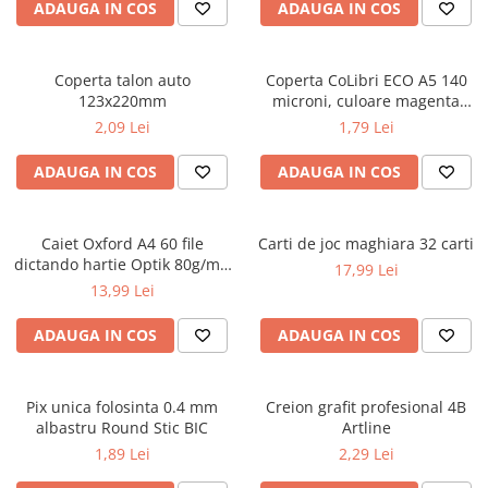
ADAUGA IN COS
ADAUGA IN COS
ficțiune
Avioane de jucărie
Caiete geografie și biologie
Mine și rezerve
Utilaje de jucărie
Psihologie și dezvoltare personală
Caiete tip I, II și III
Creioane grafit și ascuțitori
Masinuțe cu telecomandă
Biografii și memorii
Coperta talon auto
Coperta CoLibri ECO A5 140
Caiete foi veline
Corectoare și radiere
Jucării de pluș
123x220mm
microni, culoare magenta
Parenting și educație
Rezerve pentru caiete
Instrumente de scris premium
opac
2,09 Lei
1,79 Lei
Sănătate și stil de viață
Jucării și articole pentru bebeluși
Vocabulare
Pixuri premium
Artă și fotografie
Jucării pentru bebeluși
Blocuri de desen școlare
Stilouri premium
ADAUGA IN COS
ADAUGA IN COS
Ghiduri și hărți
Camera Bebe
Hârtie pentru lucru manual
Seturi de scris premium
Istorie și științe sociale
Figurine
Accesorii geometrie și matematică
Afaceri și economie
Caiet Oxford A4 60 file
Carti de joc maghiara 32 carti
Jucării pentru apă și baie
Rigle și Echere
dictando hartie Optik 80g/mp
17,99 Lei
Religie și spiritualitate
Raportoare
Touch Pastel
Jucării din lemn
13,99 Lei
Știință și tehnologie
Compasuri
Outdoor
Gastronomie și hobby
ADAUGA IN COS
ADAUGA IN COS
Truse geometrie
Filosofie și eseuri
Roboți
Socotitori și bețisoare pentru
Limbi străine
numărat
Pix unica folosinta 0.4 mm
Creion grafit profesional 4B
Dicționare și ghiduri de conversație
Ghiozdane și rucsacuri
albastru Round Stic BIC
Artline
Literatură în limbi străine
Ghiozdane școlare
1,89 Lei
2,29 Lei
Gramatică și vocabulare
Rucsacuri școlare și casual