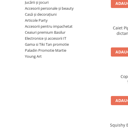
Radiere
Jucării și jocuri
ADAUG
Ascutițori
Accesorii personale și beauty
Casă și decorațiuni
Corectoare și lipici
Articole Party
Mine și rezerve
Accesorii pentru impachetat
Caiet Pi
Cretă școlară și creativă
Ceaiuri premium Basilur
dictan
Accesorii școlare
Electronice și accesorii IT
Gama si Tiki Tan promotie
Coperți caiete si cărți
Paladin Promotie Martie
ADAUG
Etichete școlare
Young Art
Carnete pentru elevi
Lupe și articole educative
Foarfece școlare
Cop
Globuri pământești
Cutii sandwich și caserole
Umbrele pentru copii
ADAUG
Termosuri
Pahare și sticle pentru scoală
Cutii pentru depozitare
Squishy B