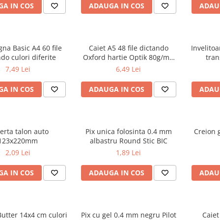
A IN COS
ADAUGA IN COS
ADAU
gna Basic A4 60 file
Caiet A5 48 file dictando
Invelito
do culori diferite
Oxford hartie Optik 80g/mp
tran
motiv Touch Trend
7,49 Lei
6,49 Lei
A IN COS
ADAUGA IN COS
ADAU
erta talon auto
Pix unica folosinta 0.4 mm
Creion g
123x220mm
albastru Round Stic BIC
2,09 Lei
1,89 Lei
A IN COS
ADAUGA IN COS
ADAU
utter 14x4 cm culori
Pix cu gel 0.4 mm negru Pilot
Caiet