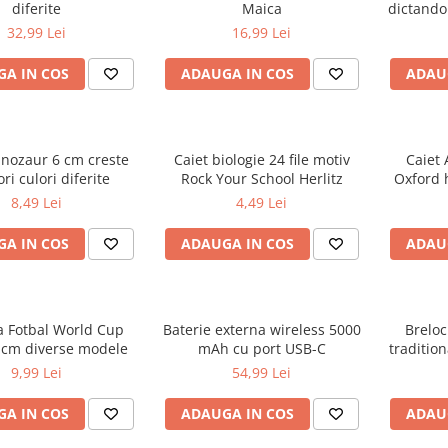
diferite
Maica
dictando
32,99 Lei
16,99 Lei
A IN COS
ADAUGA IN COS
ADAU
inozaur 6 cm creste
Caiet biologie 24 file motiv
Caiet 
ri culori diferite
Rock Your School Herlitz
Oxford 
d
8,49 Lei
4,49 Lei
A IN COS
ADAUGA IN COS
ADAU
a Fotbal World Cup
Baterie externa wireless 5000
Breloc
 cm diverse modele
mAh cu port USB-C
tradition
R
9,99 Lei
54,99 Lei
A IN COS
ADAUGA IN COS
ADAU