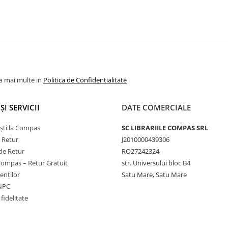
la mai multe in
Politica de Confidentialitate
ȘI SERVICII
DATE COMERCIALE
ști la Compas
SC LIBRARIILE COMPAS SRL
e Retur
J2010000439306
de Retur
RO27242324
Compas – Retur Gratuit
str. Universului bloc B4
ienților
Satu Mare, Satu Mare
ANPC
fidelitate