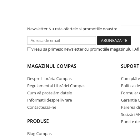
Ghiozdane și rucsacuri
Ghiozdane școlare
Rucsacuri școlare și casual
Newsletter
Nu rata ofertele si promotiile noastre
Ghiozdane pentru grădinită
Trollere pentru copii
Vreau sa primesc newsletter cu promotiile magazinului. Af
Penare
Penare echipate
MAGAZINUL COMPAS
SUPORT 
Penare neechipate
Penare tip etui
Despre Librăria Compas
Cum plăte
Acuarele și pensule școlare
Regulamentul Librăriei Compas
Politica d
Cum vă protejăm datele
Formular 
Acuarele școlare și Tempera
Informații despre livrare
Garanția 
Pensule școlare
Contactează-ne
Părerea cl
Pahare și palete pictură
Sesizări 
Cărți
PRODUSE
Puncte de 
Cărți pentru copii
Blog Compas
Cărți de colorat