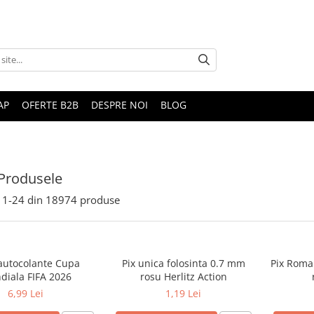
AP
OFERTE B2B
DESPRE NOI
BLOG
Produsele
1-
24
din
18974
produse
 autocolante Cupa
Pix unica folosinta 0.7 mm
Pix Roma
diala FIFA 2026
rosu Herlitz Action
6,99 Lei
1,19 Lei