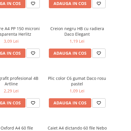
GA IN COS
ADAUGA IN COS
are A4 PP 150 microni
Creion negru HB cu radiera
sparenta Herlitz
Daco Elegant
3,09 Lei
1,19 Lei
GA IN COS
ADAUGA IN COS
rafit profesional 4B
Plic color C6 gumat Daco rosu
Artline
pastel
2,29 Lei
1,09 Lei
GA IN COS
ADAUGA IN COS
 Oxford A4 60 file
Caiet A4 dictando 60 file Nebo