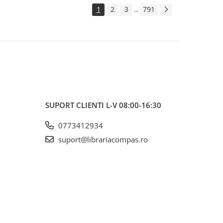
1
2
3
791
...
SUPORT CLIENTI
L-V 08:00-16:30
0773412934
suport@librariacompas.ro