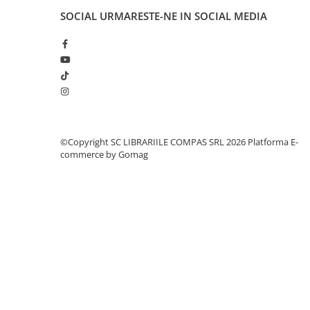
Cărți ilustrate și interactive
SOCIAL
URMARESTE-NE IN SOCIAL MEDIA
Povești și ficțiune pentru copii
Enciclopedii și atlase pentru copii
Materiale educaționale
Benzi desenate
Hobby și activități pentru copii
Educație și carte școlară
Metoda Montessori
©Copyright SC LIBRARIILE COMPAS SRL 2026
Platforma E-
commerce by Gomag
Culegeri și materiale auxiliare
Caiete de vacanță
Bibliografie școlară
Bibliografie didactică
Dicționare și gramatici
Pregătire pentru admitere
Pregătire Evaluare Națională
Pregătire Bacalaureat
Romane și literatură