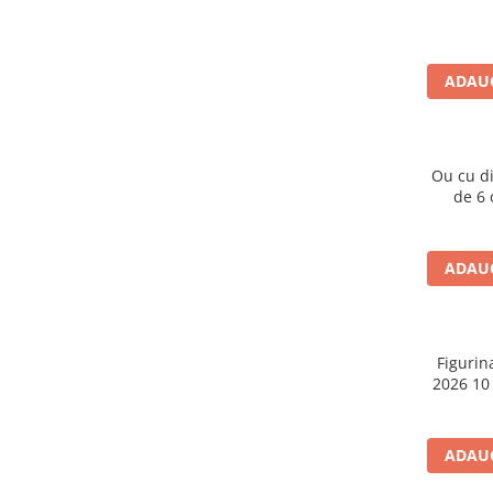
Caiete școlare și hârtie
Caiete dictando
Caiete matematică
ADAUG
Caiete muzică
Caiete geografie și biologie
Caiete tip I, II și III
Ou cu d
Caiete foi veline
de 6 o
Rezerve pentru caiete
Vocabulare
Blocuri de desen școlare
ADAUG
Hârtie pentru lucru manual
Accesorii geometrie și matematică
Rigle și Echere
Figurin
2026 10
Raportoare
Compasuri
Truse geometrie
ADAUG
Socotitori și bețisoare pentru
numărat