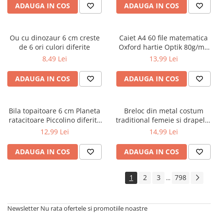
ADAUGA IN COS
ADAUGA IN COS
Ou cu dinozaur 6 cm creste
Caiet A4 60 file matematica
de 6 ori culori diferite
Oxford hartie Optik 80g/mp
motiv Touch Pastel
8,49 Lei
13,99 Lei
ADAUGA IN COS
ADAUGA IN COS
Bila topaitoare 6 cm Planeta
Breloc din metal costum
ratacitoare Piccolino diferite
traditional femeie si drapelul
modele
Romaniei 9 cm
12,99 Lei
14,99 Lei
ADAUGA IN COS
ADAUGA IN COS
1
2
3
798
...
Newsletter
Nu rata ofertele si promotiile noastre