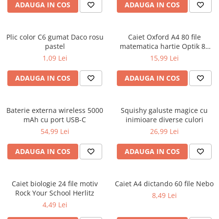
ADAUGA IN COS
ADAUGA IN COS
Ghiozdane pentru grădinită
Trollere pentru copii
Penare
Plic color C6 gumat Daco rosu
Caiet Oxford A4 80 file
pastel
matematica hartie Optik 80
Penare echipate
g/mp motiv Teenager
1,09 Lei
15,99 Lei
Penare neechipate
Penare tip etui
ADAUGA IN COS
ADAUGA IN COS
Acuarele și pensule școlare
Acuarele școlare și Tempera
Baterie externa wireless 5000
Squishy galuste magice cu
Pensule școlare
mAh cu port USB-C
inimioare diverse culori
Pahare și palete pictură
54,99 Lei
26,99 Lei
ADAUGA IN COS
ADAUGA IN COS
Caiet biologie 24 file motiv
Caiet A4 dictando 60 file Nebo
Rock Your School Herlitz
8,49 Lei
4,49 Lei