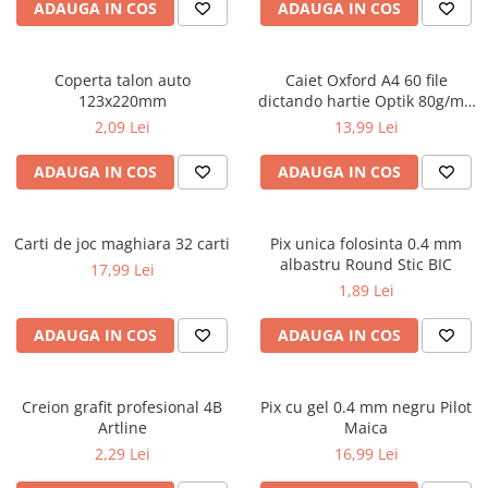
ADAUGA IN COS
ADAUGA IN COS
ficțiune
Avioane de jucărie
Caiete geografie și biologie
Mine și rezerve
Utilaje de jucărie
Psihologie și dezvoltare personală
Caiete tip I, II și III
Creioane grafit și ascuțitori
Masinuțe cu telecomandă
Biografii și memorii
Coperta talon auto
Caiet Oxford A4 60 file
Caiete foi veline
Corectoare și radiere
Jucării de pluș
123x220mm
dictando hartie Optik 80g/mp
Parenting și educație
Rezerve pentru caiete
Instrumente de scris premium
Touch Pastel
2,09 Lei
13,99 Lei
Sănătate și stil de viață
Jucării și articole pentru bebeluși
Vocabulare
Pixuri premium
Artă și fotografie
Jucării pentru bebeluși
Blocuri de desen școlare
Stilouri premium
ADAUGA IN COS
ADAUGA IN COS
Ghiduri și hărți
Camera Bebe
Hârtie pentru lucru manual
Seturi de scris premium
Istorie și științe sociale
Figurine
Accesorii geometrie și matematică
Carti de joc maghiara 32 carti
Afaceri și economie
Pix unica folosinta 0.4 mm
Jucării pentru apă și baie
Rigle și Echere
albastru Round Stic BIC
17,99 Lei
Religie și spiritualitate
Raportoare
Jucării din lemn
1,89 Lei
Știință și tehnologie
Compasuri
Outdoor
Gastronomie și hobby
ADAUGA IN COS
ADAUGA IN COS
Truse geometrie
Filosofie și eseuri
Roboți
Socotitori și bețisoare pentru
Limbi străine
numărat
Creion grafit profesional 4B
Pix cu gel 0.4 mm negru Pilot
Dicționare și ghiduri de conversație
Ghiozdane și rucsacuri
Artline
Maica
Literatură în limbi străine
Ghiozdane școlare
2,29 Lei
16,99 Lei
Gramatică și vocabulare
Rucsacuri școlare și casual