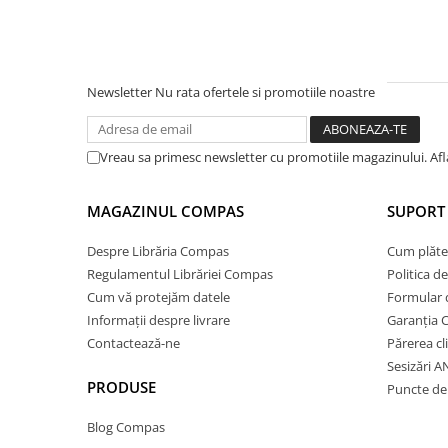
Socotitori și bețisoare pentru
numărat
Ghiozdane și rucsacuri
Ghiozdane școlare
Newsletter
Nu rata ofertele si promotiile noastre
Rucsacuri școlare și casual
Ghiozdane pentru grădinită
Vreau sa primesc newsletter cu promotiile magazinului. Af
Trollere pentru copii
Penare
MAGAZINUL COMPAS
SUPORT 
Penare echipate
Penare neechipate
Despre Librăria Compas
Cum plăte
Penare tip etui
Regulamentul Librăriei Compas
Politica d
Acuarele și pensule școlare
Cum vă protejăm datele
Formular 
Informații despre livrare
Garanția 
Acuarele școlare și Tempera
Contactează-ne
Părerea cl
Pensule școlare
Sesizări 
Pahare și palete pictură
PRODUSE
Puncte de 
Cărți
Blog Compas
Cărți pentru copii