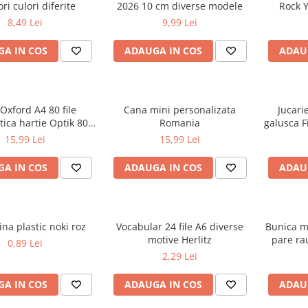
ri culori diferite
2026 10 cm diverse modele
Rock Y
8,49 Lei
9,99 Lei
A IN COS
ADAUGA IN COS
ADAU
 Oxford A4 80 file
Cana mini personalizata
Jucari
ica hartie Optik 80
Romania
galusca F
 motiv Teenager
15,99 Lei
15,99 Lei
A IN COS
ADAUGA IN COS
ADAU
ina plastic noki roz
Vocabular 24 file A6 diverse
Bunica mi
motive Herlitz
pare ra
0,89 Lei
2,29 Lei
A IN COS
ADAUGA IN COS
ADAU