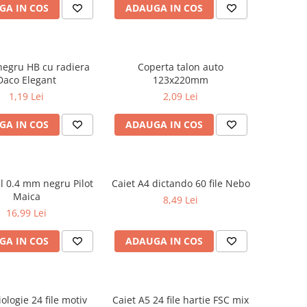
GA IN COS
ADAUGA IN COS
negru HB cu radiera
Coperta talon auto
Daco Elegant
123x220mm
1,19 Lei
2,09 Lei
GA IN COS
ADAUGA IN COS
el 0.4 mm negru Pilot
Caiet A4 dictando 60 file Nebo
Maica
8,49 Lei
16,99 Lei
GA IN COS
ADAUGA IN COS
iologie 24 file motiv
Caiet A5 24 file hartie FSC mix