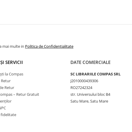
la mai multe in
Politica de Confidentialitate
ȘI SERVICII
DATE COMERCIALE
ști la Compas
SC LIBRARIILE COMPAS SRL
e Retur
J2010000439306
de Retur
RO27242324
Compas – Retur Gratuit
str. Universului bloc B4
ienților
Satu Mare, Satu Mare
ANPC
fidelitate