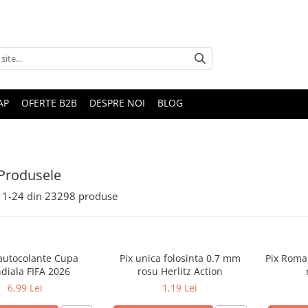
AP
OFERTE B2B
DESPRE NOI
BLOG
Produsele
1-
24
din
23298
produse
 autocolante Cupa
Pix unica folosinta 0.7 mm
Pix Roma
diala FIFA 2026
rosu Herlitz Action
6,99 Lei
1,19 Lei