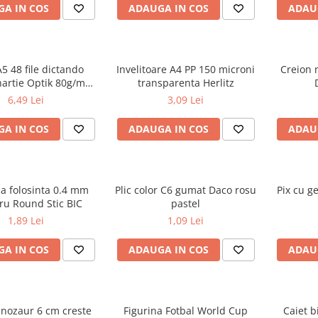
A IN COS
ADAUGA IN COS
ADAU
A5 48 file dictando
Invelitoare A4 PP 150 microni
Creion 
hartie Optik 80g/mp
transparenta Herlitz
iv Touch Trend
6,49 Lei
3,09 Lei
A IN COS
ADAUGA IN COS
ADAU
ca folosinta 0.4 mm
Plic color C6 gumat Daco rosu
Pix cu g
ru Round Stic BIC
pastel
1,89 Lei
1,09 Lei
A IN COS
ADAUGA IN COS
ADAU
inozaur 6 cm creste
Figurina Fotbal World Cup
Caiet b