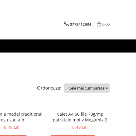
0773412934
0,00
Ordoneaza:
nia model traditional
Caiet A4 60 file 70g/mp
rosu sau alb
patratele motiv Megamix 2
8,49 Lei
6,49 Lei