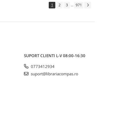
1
2
3
971
...
SUPORT CLIENTI
L-V 08:00-16:30
0773412934
suport@librariacompas.ro