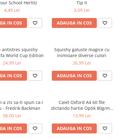
our School Herlitz
Tip II
4,49 Lei
3,09 Lei
GA IN COS
ADAUGA IN COS
e antistres squishy
Squishy galuste magice cu
ifa World Cup Edition
inimioare diverse culori
24,99 Lei
26,99 Lei
GA IN COS
ADAUGA IN COS
-a zis sa-ti spun ca-i
Caiet Oxford A4 60 file
u - Fredrik Backman
dictando hartie Optik 80g/mp
Touch Pastel
58,00 Lei
13,99 Lei
GA IN COS
ADAUGA IN COS