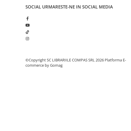
Cărți de colorat
SOCIAL
URMARESTE-NE IN SOCIAL MEDIA
Cărți ilustrate și interactive
Povești și ficțiune pentru copii
Enciclopedii și atlase pentru copii
Materiale educaționale
Benzi desenate
Hobby și activități pentru copii
Educație și carte școlară
©Copyright SC LIBRARIILE COMPAS SRL 2026
Platforma E-
commerce by Gomag
Metoda Montessori
Culegeri și materiale auxiliare
Caiete de vacanță
Bibliografie școlară
Bibliografie didactică
Dicționare și gramatici
Pregătire pentru admitere
Pregătire Evaluare Națională
Pregătire Bacalaureat