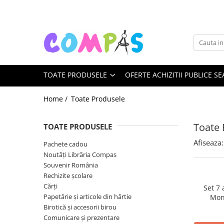
Toate Produsele
Pachete cadou
Noutăți Librăria Compas
TOATE PRODUSELE
OFERTE ACHIZITII PUBLICE SE
Souvenir România
Rechizite școlare
Home /
Toate Produsele
Instrumente de scris
Pixuri
Toate 
TOATE PRODUSELE
Stilouri școlare
Afiseaza:
Pachete cadou
Rollere și finelinere
Noutăți Librăria Compas
Markere și textmarkere
Souvenir România
Creioane grafice
Rechizite școlare
Creioane mecanice
Cărți
Set 7
Papetărie și articole din hârtie
Mon
Creioane colorate
Birotică și accesorii birou
Creioane cerate
Comunicare și prezentare