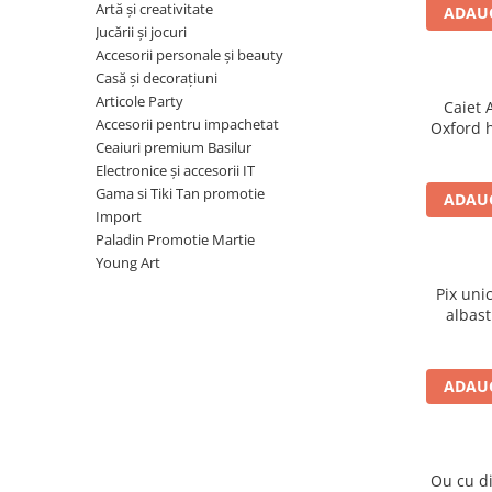
Carioci
Artă și creativitate
ADAUG
Radiere
Jucării și jocuri
Accesorii personale și beauty
Ascutițori
Casă și decorațiuni
Corectoare și lipici
Articole Party
Caiet 
Mine și rezerve
Accesorii pentru impachetat
Oxford 
Cretă școlară și creativă
Ceaiuri premium Basilur
mot
Electronice și accesorii IT
Accesorii școlare
Gama si Tiki Tan promotie
ADAUG
Coperți caiete si cărți
Import
Etichete școlare
Paladin Promotie Martie
Young Art
Carnete pentru elevi
Lupe și articole educative
Pix uni
albast
Foarfece școlare
Globuri pământești
Cutii sandwich și caserole
ADAUG
Umbrele pentru copii
Termosuri
Pahare și sticle pentru scoală
Ou cu d