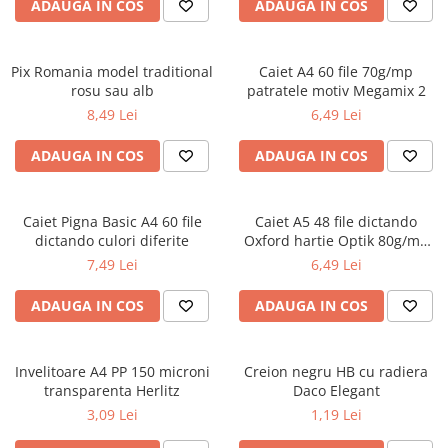
Radiere
ADAUGA IN COS
ADAUGA IN COS
Ascutițori
Corectoare și lipici
Pix Romania model traditional
Caiet A4 60 file 70g/mp
Mine și rezerve
rosu sau alb
patratele motiv Megamix 2
Cretă școlară și creativă
8,49 Lei
6,49 Lei
Accesorii școlare
ADAUGA IN COS
ADAUGA IN COS
Coperți caiete si cărți
Etichete școlare
Carnete pentru elevi
Caiet Pigna Basic A4 60 file
Caiet A5 48 file dictando
dictando culori diferite
Oxford hartie Optik 80g/mp
Lupe și articole educative
motiv Touch Trend
7,49 Lei
6,49 Lei
Foarfece școlare
Globuri pământești
ADAUGA IN COS
ADAUGA IN COS
Cutii sandwich și caserole
Umbrele pentru copii
Invelitoare A4 PP 150 microni
Termosuri
Creion negru HB cu radiera
transparenta Herlitz
Daco Elegant
Pahare și sticle pentru scoală
3,09 Lei
1,19 Lei
Cutii pentru depozitare