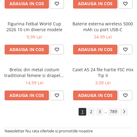
ADAUGA IN COS
ADAUGA IN COS
Cărți ilustrate și interactive
Povești și ficțiune pentru copii
Enciclopedii și atlase pentru copii
Figurina Fotbal World Cup
Baterie externa wireless 5000
Materiale educaționale
2026 10 cm diverse modele
mAh cu port USB-C
Benzi desenate
9,99 Lei
54,99 Lei
Hobby și activități pentru copii
ADAUGA IN COS
ADAUGA IN COS
Educație și carte școlară
Metoda Montessori
Culegeri și materiale auxiliare
Breloc din metal costum
Caiet A5 24 file hartie FSC mix
traditional femeie si drapelul
Tip II
Caiete de vacanță
Romaniei 9 cm
14,99 Lei
3,09 Lei
Bibliografie școlară
Bibliografie didactică
ADAUGA IN COS
ADAUGA IN COS
Dicționare și gramatici
Pregătire pentru admitere
1
2
3
789
...
Pregătire Evaluare Națională
Pregătire Bacalaureat
Newsletter
Nu rata ofertele si promotiile noastre
Romane și literatură