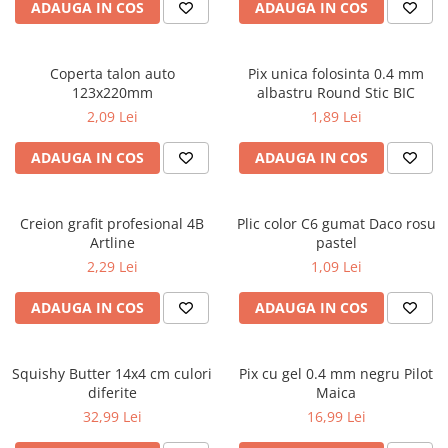
Caiete școlare și hârtie
ADAUGA IN COS
ADAUGA IN COS
Caiete dictando
Caiete matematică
Coperta talon auto
Pix unica folosinta 0.4 mm
Caiete muzică
123x220mm
albastru Round Stic BIC
Caiete geografie și biologie
2,09 Lei
1,89 Lei
Caiete tip I, II și III
ADAUGA IN COS
ADAUGA IN COS
Caiete foi veline
Rezerve pentru caiete
Vocabulare
Creion grafit profesional 4B
Plic color C6 gumat Daco rosu
Blocuri de desen școlare
Artline
pastel
Hârtie pentru lucru manual
2,29 Lei
1,09 Lei
Accesorii geometrie și matematică
ADAUGA IN COS
ADAUGA IN COS
Rigle și Echere
Raportoare
Squishy Butter 14x4 cm culori
Pix cu gel 0.4 mm negru Pilot
Compasuri
diferite
Maica
Truse geometrie
32,99 Lei
16,99 Lei
Socotitori și bețisoare pentru
numărat