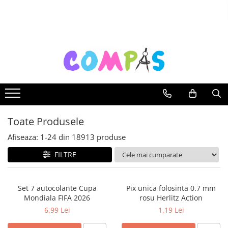
Toate Produsele
Noutăți Librăria Compas
Souvenir România
Rechizite școlare
Instrumente de scris
Pixuri
Toate Produsele
Stilouri școlare
Rollere și finelinere
Afiseaza:
1-
24
din
18913
produse
Markere și textmarkere
FILTRE
Creioane grafice
Creioane mecanice
Set 7 autocolante Cupa
Pix unica folosinta 0.7 mm
Creioane colorate
Mondiala FIFA 2026
rosu Herlitz Action
Creioane cerate
6,99 Lei
1,19 Lei
Carioci