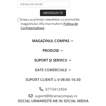
Clasici români și universali
Literatură modernă și
contemporană
Vreau sa primesc newsletter cu promotiile
Thriller și mister
magazinului. Afla mai multe in
Politica de
Young adult
Confidentialitate
Science-fiction și fantasy
Ficțiune erotică
MAGAZINUL COMPAS
Ficțiune mitologică și istorică
PRODUSE
Romane de dragoste
Poezie și teatru
SUPORT ȘI SERVICII
Romane ilustrate
DATE COMERCIALE
Dezvoltare personală și non-
ficțiune
SUPORT CLIENTI
L-V 08:00-16:30
Psihologie și dezvoltare personală
Biografii și memorii
0773412934
Parenting și educație
suport@librariacompas.ro
SOCIAL
URMARESTE-NE IN SOCIAL MEDIA
Sănătate și stil de viață