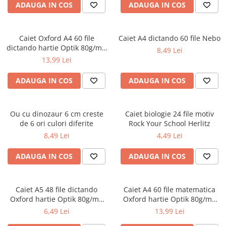
ADAUGA IN COS
ADAUGA IN COS
Ghiozdane și rucsacuri
Ghiozdane școlare
Caiet Oxford A4 60 file
Caiet A4 dictando 60 file Nebo
Rucsacuri școlare și casual
dictando hartie Optik 80g/mp
8,49 Lei
Ghiozdane pentru grădinită
Touch Pastel
13,99 Lei
Trollere pentru copii
ADAUGA IN COS
ADAUGA IN COS
Penare
Penare echipate
Penare neechipate
Ou cu dinozaur 6 cm creste
Caiet biologie 24 file motiv
Penare tip etui
de 6 ori culori diferite
Rock Your School Herlitz
8,49 Lei
4,49 Lei
Acuarele și pensule școlare
Acuarele școlare și Tempera
ADAUGA IN COS
ADAUGA IN COS
Pensule școlare
Pahare și palete pictură
Caiet A5 48 file dictando
Caiet A4 60 file matematica
Cărți
Oxford hartie Optik 80g/mp
Oxford hartie Optik 80g/mp
Cărți pentru copii
diverse culori
motiv Touch Pastel
6,49 Lei
13,99 Lei
Cărți de colorat