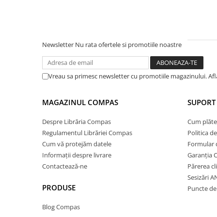
Socotitori și bețisoare pentru
numărat
Ghiozdane și rucsacuri
Ghiozdane școlare
Newsletter
Nu rata ofertele si promotiile noastre
Rucsacuri școlare și casual
Ghiozdane pentru grădinită
Vreau sa primesc newsletter cu promotiile magazinului. Af
Trollere pentru copii
Penare
MAGAZINUL COMPAS
SUPORT 
Penare echipate
Penare neechipate
Despre Librăria Compas
Cum plăte
Penare tip etui
Regulamentul Librăriei Compas
Politica d
Acuarele și pensule școlare
Cum vă protejăm datele
Formular 
Informații despre livrare
Garanția 
Acuarele școlare și Tempera
Contactează-ne
Părerea cl
Pensule școlare
Sesizări 
Pahare și palete pictură
PRODUSE
Puncte de 
Cărți
Blog Compas
Cărți pentru copii