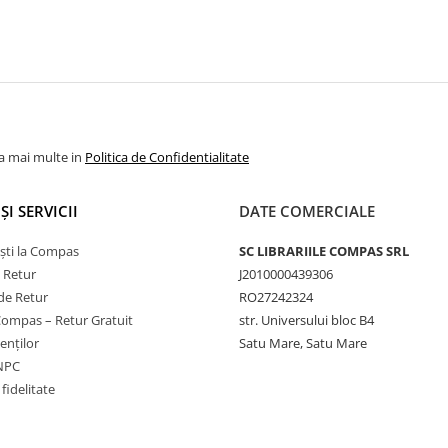
la mai multe in
Politica de Confidentialitate
ȘI SERVICII
DATE COMERCIALE
ști la Compas
SC LIBRARIILE COMPAS SRL
e Retur
J2010000439306
de Retur
RO27242324
Compas – Retur Gratuit
str. Universului bloc B4
ienților
Satu Mare, Satu Mare
ANPC
fidelitate