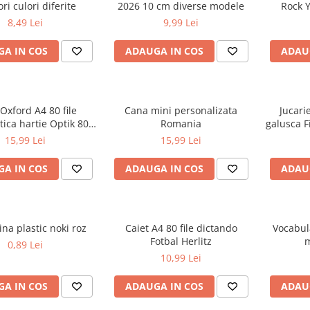
ri culori diferite
2026 10 cm diverse modele
Rock Y
8,49 Lei
9,99 Lei
A IN COS
ADAUGA IN COS
ADAU
 Oxford A4 80 file
Cana mini personalizata
Jucari
ica hartie Optik 80
Romania
galusca F
 motiv Teenager
15,99 Lei
15,99 Lei
A IN COS
ADAUGA IN COS
ADAU
ina plastic noki roz
Caiet A4 80 file dictando
Vocabula
Fotbal Herlitz
m
0,89 Lei
10,99 Lei
A IN COS
ADAUGA IN COS
ADAU