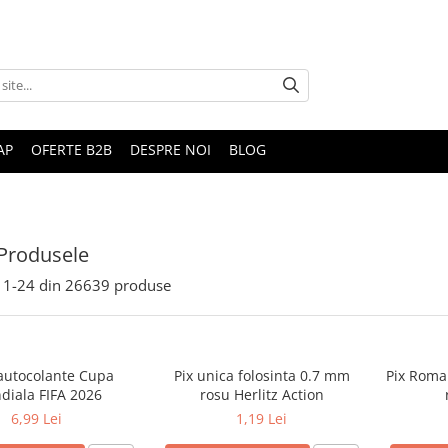
AP
OFERTE B2B
DESPRE NOI
BLOG
Produsele
1-
24
din
26639
produse
 autocolante Cupa
Pix unica folosinta 0.7 mm
Pix Roma
diala FIFA 2026
rosu Herlitz Action
6,99 Lei
1,19 Lei