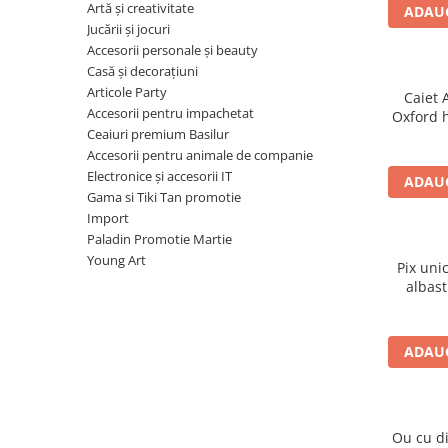
Carioci
Artă și creativitate
ADAUG
Radiere
Jucării și jocuri
Accesorii personale și beauty
Ascutițori
Casă și decorațiuni
Corectoare și lipici
Articole Party
Caiet 
Mine și rezerve
Accesorii pentru impachetat
Oxford 
Cretă școlară și creativă
Ceaiuri premium Basilur
mot
Accesorii pentru animale de companie
Accesorii școlare
Electronice și accesorii IT
ADAUG
Coperți caiete si cărți
Gama si Tiki Tan promotie
Etichete școlare
Import
Paladin Promotie Martie
Carnete pentru elevi
Young Art
Lupe și articole educative
Pix uni
albast
Foarfece școlare
Globuri pământești
Cutii sandwich și caserole
ADAUG
Umbrele pentru copii
Termosuri
Pahare și sticle pentru scoală
Ou cu d