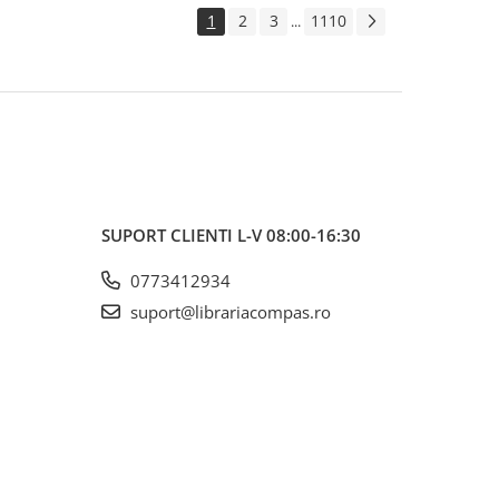
1
2
3
1110
...
SUPORT CLIENTI
L-V 08:00-16:30
0773412934
suport@librariacompas.ro