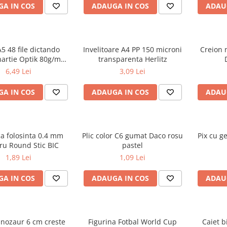
A IN COS
ADAUGA IN COS
ADAU
A5 48 file dictando
Invelitoare A4 PP 150 microni
Creion 
hartie Optik 80g/mp
transparenta Herlitz
iv Touch Trend
6,49 Lei
3,09 Lei
A IN COS
ADAUGA IN COS
ADAU
ca folosinta 0.4 mm
Plic color C6 gumat Daco rosu
Pix cu g
ru Round Stic BIC
pastel
1,89 Lei
1,09 Lei
A IN COS
ADAUGA IN COS
ADAU
inozaur 6 cm creste
Figurina Fotbal World Cup
Caiet b