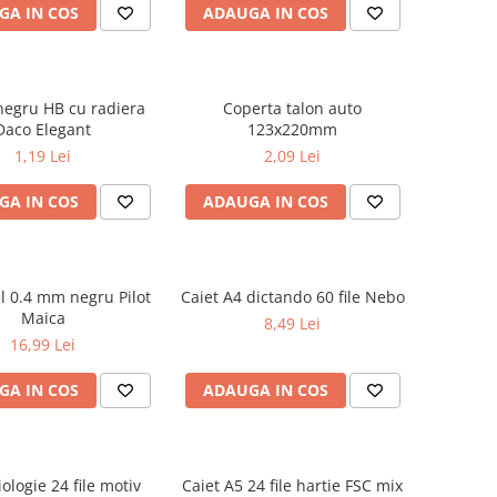
GA IN COS
ADAUGA IN COS
negru HB cu radiera
Coperta talon auto
Daco Elegant
123x220mm
1,19 Lei
2,09 Lei
GA IN COS
ADAUGA IN COS
el 0.4 mm negru Pilot
Caiet A4 dictando 60 file Nebo
Maica
8,49 Lei
16,99 Lei
GA IN COS
ADAUGA IN COS
iologie 24 file motiv
Caiet A5 24 file hartie FSC mix