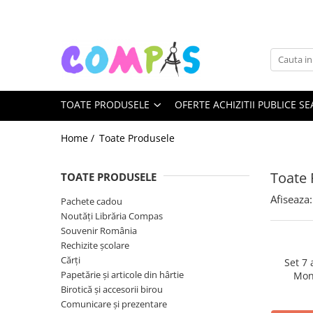
Toate Produsele
Pachete cadou
Noutăți Librăria Compas
TOATE PRODUSELE
OFERTE ACHIZITII PUBLICE SE
Souvenir România
Rechizite școlare
Home /
Toate Produsele
Instrumente de scris
Pixuri
Toate 
TOATE PRODUSELE
Stilouri școlare
Afiseaza:
Pachete cadou
Rollere și finelinere
Noutăți Librăria Compas
Markere și textmarkere
Souvenir România
Creioane grafice
Rechizite școlare
Creioane mecanice
Cărți
Set 7
Papetărie și articole din hârtie
Mon
Creioane colorate
Birotică și accesorii birou
Creioane cerate
Comunicare și prezentare