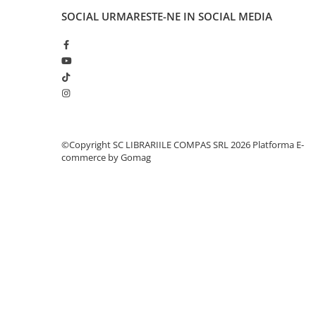
Cărți de colorat
SOCIAL
URMARESTE-NE IN SOCIAL MEDIA
Cărți ilustrate și interactive
Povești și ficțiune pentru copii
Enciclopedii și atlase pentru copii
Materiale educaționale
Benzi desenate
Hobby și activități pentru copii
Educație și carte școlară
©Copyright SC LIBRARIILE COMPAS SRL 2026
Platforma E-
commerce by Gomag
Metoda Montessori
Culegeri și materiale auxiliare
Caiete de vacanță
Bibliografie școlară
Bibliografie didactică
Dicționare și gramatici
Pregătire pentru admitere
Pregătire Evaluare Națională
Pregătire Bacalaureat