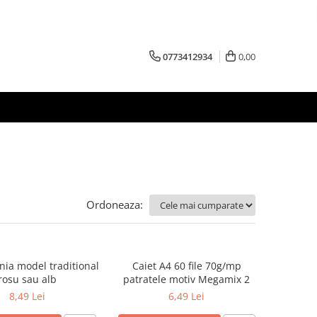
0773412934
0,00
Ordoneaza:
nia model traditional
Caiet A4 60 file 70g/mp
rosu sau alb
patratele motiv Megamix 2
8,49 Lei
6,49 Lei