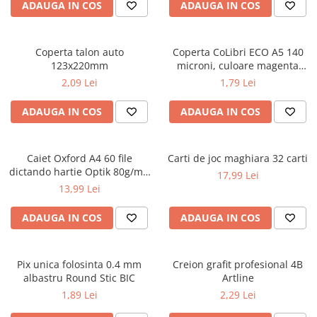
Caiete școlare și hârtie
ADAUGA IN COS
ADAUGA IN COS
Caiete dictando
Caiete matematică
Coperta talon auto
Coperta CoLibri ECO A5 140
Caiete muzică
123x220mm
microni, culoare magenta
Caiete geografie și biologie
opac
2,09 Lei
1,79 Lei
Caiete tip I, II și III
ADAUGA IN COS
ADAUGA IN COS
Caiete foi veline
Rezerve pentru caiete
Vocabulare
Caiet Oxford A4 60 file
Carti de joc maghiara 32 carti
Blocuri de desen școlare
dictando hartie Optik 80g/mp
17,99 Lei
Touch Pastel
Hârtie pentru lucru manual
13,99 Lei
Accesorii geometrie și matematică
ADAUGA IN COS
ADAUGA IN COS
Rigle și Echere
Raportoare
Pix unica folosinta 0.4 mm
Creion grafit profesional 4B
Compasuri
albastru Round Stic BIC
Artline
Truse geometrie
1,89 Lei
2,29 Lei
Socotitori și bețisoare pentru
numărat