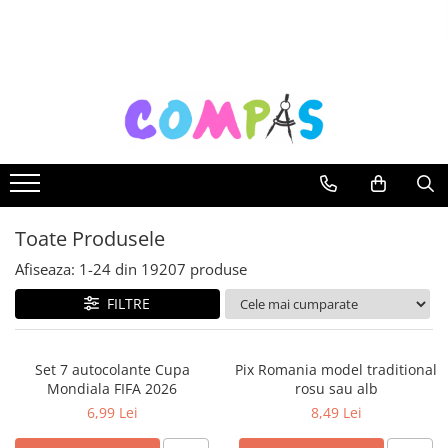
Toate Produsele
Noutăți Librăria Compas
Souvenir România
Rechizite școlare
Instrumente de scris
Pixuri
Toate Produsele
Stilouri școlare
Rollere și finelinere
Afiseaza:
1-
24
din
19207
produse
Markere și textmarkere
FILTRE
Creioane grafice
Creioane mecanice
Set 7 autocolante Cupa
Pix Romania model traditional
Creioane colorate
Mondiala FIFA 2026
rosu sau alb
Creioane cerate
6,99 Lei
8,49 Lei
Carioci