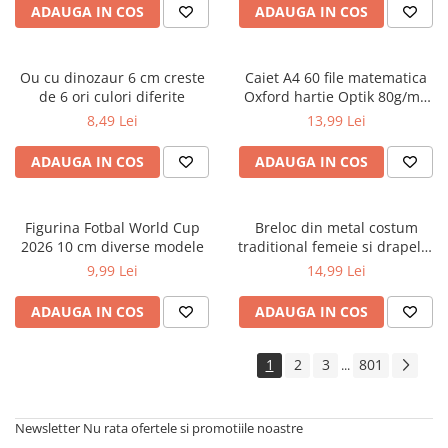
ADAUGA IN COS
ADAUGA IN COS
Cărți ilustrate și interactive
Povești și ficțiune pentru copii
Enciclopedii și atlase pentru copii
Ou cu dinozaur 6 cm creste
Caiet A4 60 file matematica
Materiale educaționale
de 6 ori culori diferite
Oxford hartie Optik 80g/mp
motiv Touch Pastel
Benzi desenate
8,49 Lei
13,99 Lei
Hobby și activități pentru copii
ADAUGA IN COS
ADAUGA IN COS
Educație și carte școlară
Metoda Montessori
Culegeri și materiale auxiliare
Figurina Fotbal World Cup
Breloc din metal costum
2026 10 cm diverse modele
traditional femeie si drapelul
Caiete de vacanță
Romaniei 9 cm
9,99 Lei
14,99 Lei
Bibliografie școlară
Bibliografie didactică
ADAUGA IN COS
ADAUGA IN COS
Dicționare și gramatici
Pregătire pentru admitere
1
2
3
801
...
Pregătire Evaluare Națională
Pregătire Bacalaureat
Newsletter
Nu rata ofertele si promotiile noastre
Romane și literatură