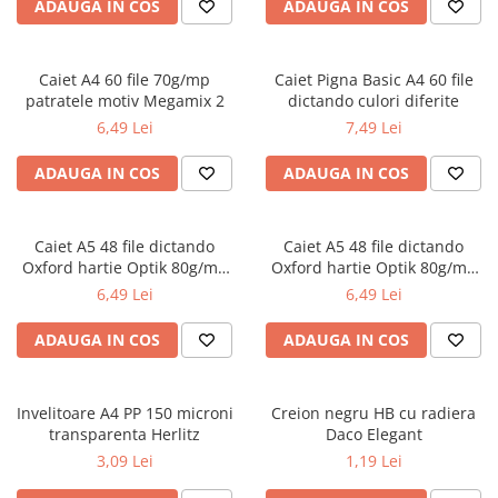
Radiere
ADAUGA IN COS
ADAUGA IN COS
Ascutițori
Corectoare și lipici
Caiet A4 60 file 70g/mp
Caiet Pigna Basic A4 60 file
Mine și rezerve
patratele motiv Megamix 2
dictando culori diferite
Cretă școlară și creativă
6,49 Lei
7,49 Lei
Accesorii școlare
ADAUGA IN COS
ADAUGA IN COS
Coperți caiete si cărți
Etichete școlare
Carnete pentru elevi
Caiet A5 48 file dictando
Caiet A5 48 file dictando
Oxford hartie Optik 80g/mp
Oxford hartie Optik 80g/mp
Lupe și articole educative
motiv Touch Trend
diverse culori
6,49 Lei
6,49 Lei
Foarfece școlare
Globuri pământești
ADAUGA IN COS
ADAUGA IN COS
Cutii sandwich și caserole
Umbrele pentru copii
Invelitoare A4 PP 150 microni
Termosuri
Creion negru HB cu radiera
transparenta Herlitz
Daco Elegant
Pahare și sticle pentru scoală
3,09 Lei
1,19 Lei
Cutii pentru depozitare