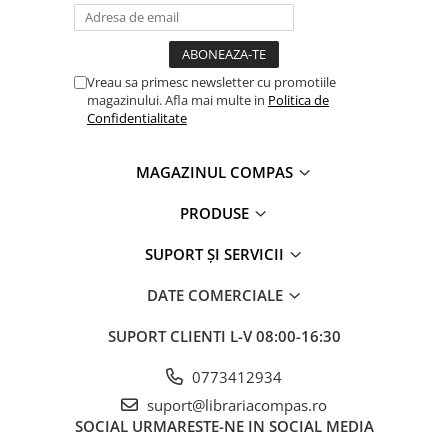
Clasici români și universali
Literatură modernă și
contemporană
Vreau sa primesc newsletter cu promotiile
Thriller și mister
magazinului. Afla mai multe in
Politica de
Young adult
Confidentialitate
Science-fiction și fantasy
Ficțiune erotică
MAGAZINUL COMPAS
Ficțiune mitologică și istorică
PRODUSE
Romane de dragoste
Poezie și teatru
SUPORT ȘI SERVICII
Romane ilustrate
DATE COMERCIALE
Dezvoltare personală și non-
ficțiune
SUPORT CLIENTI
L-V 08:00-16:30
Psihologie și dezvoltare personală
Biografii și memorii
0773412934
Parenting și educație
suport@librariacompas.ro
SOCIAL
URMARESTE-NE IN SOCIAL MEDIA
Sănătate și stil de viață