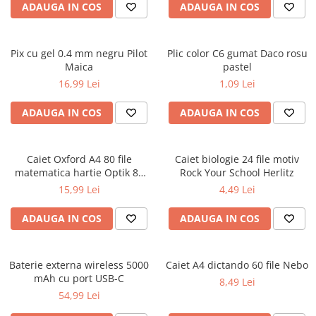
ADAUGA IN COS
ADAUGA IN COS
Ghiozdane și rucsacuri
Ghiozdane școlare
Pix cu gel 0.4 mm negru Pilot
Plic color C6 gumat Daco rosu
Rucsacuri școlare și casual
Maica
pastel
Ghiozdane pentru grădinită
16,99 Lei
1,09 Lei
Trollere pentru copii
ADAUGA IN COS
ADAUGA IN COS
Penare
Penare echipate
Penare neechipate
Caiet Oxford A4 80 file
Caiet biologie 24 file motiv
Penare tip etui
matematica hartie Optik 80
Rock Your School Herlitz
g/mp motiv Teenager
15,99 Lei
4,49 Lei
Acuarele și pensule școlare
Acuarele școlare și Tempera
ADAUGA IN COS
ADAUGA IN COS
Pensule școlare
Pahare și palete pictură
Baterie externa wireless 5000
Caiet A4 dictando 60 file Nebo
Cărți
mAh cu port USB-C
8,49 Lei
Cărți pentru copii
54,99 Lei
Cărți de colorat