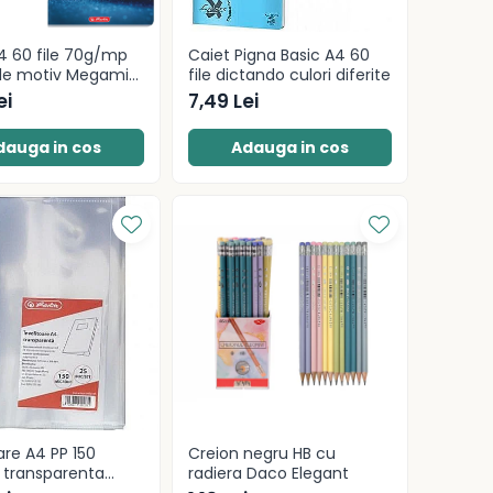
4 60 file 70g/mp
Caiet Pigna Basic A4 60
ele motiv Megamix
file dictando culori diferite
ei
7,49 Lei
dauga in cos
Adauga in cos
are A4 PP 150
Creion negru HB cu
 transparenta
radiera Daco Elegant