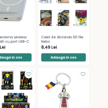
 externa wireless
Caiet A4 dictando 60 file
Ah cu port USB-C
Nebo
Lei
8,49 Lei
dauga in cos
Adauga in cos