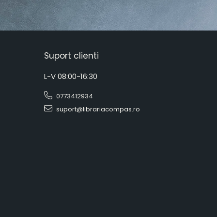
Suport clienti
L-V 08:00-16:30
0773412934
suport@librariacompas.ro