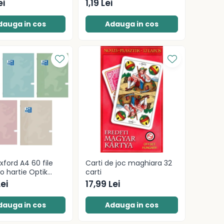
ei
1,19 Lei
dauga in cos
Adauga in cos
xford A4 60 file
Carti de joc maghiara 32
o hartie Optik
carti
 Touch Pastel
Lei
17,99 Lei
dauga in cos
Adauga in cos