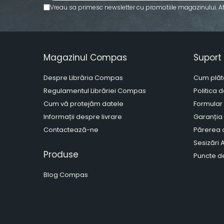
Vreau sa primesc newsletter cu promotiile magazinului. A
Artă și fotografie
Ghiduri și hărți
Istorie și științe sociale
Afaceri și economie
Magazinul Compas
Suport 
Religie și spiritualitate
Știință și tehnologie
Despre Librăria Compas
Cum plăt
Gastronomie și hobby
Regulamentul Librăriei Compas
Politica 
Filosofie și eseuri
Cum vă protejăm datele
Formular
Limbi străine
Informații despre livrare
Garanția
Contactează-ne
Părerea c
Dicționare și ghiduri de
conversație
Sesizări
Produse
Literatură în limbi străine
Puncte de
Gramatică și vocabulare
Blog Compas
Papetărie și articole din hârtie
Planificare și agende
Agende datate
Agende nedatate