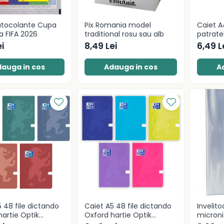
utocolante Cupa
Pix Romania model
Caiet A
a FIFA 2026
traditional rosu sau alb
patrat
2
i
8,49 Lei
6,49 L
auga in cos
Adauga in cos
A
 48 file dictando
Caiet A5 48 file dictando
Invelito
hartie Optik
Oxford hartie Optik
microni