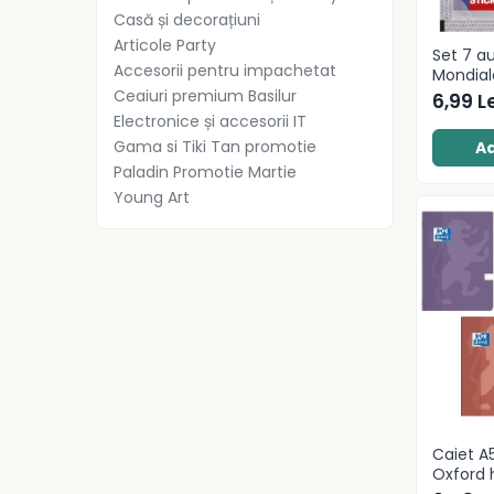
Radiere
Casă și decorațiuni
Ascutițori
Articole Party
Set 7 a
Corectoare și lipici
Accesorii pentru impachetat
Mondial
Mine și rezerve
Ceaiuri premium Basilur
6,99 Le
Cretă școlară și creativă
Electronice și accesorii IT
Accesorii școlare
Gama si Tiki Tan promotie
Ad
Paladin Promotie Martie
Coperți caiete si cărți
Young Art
Etichete școlare
Carnete pentru elevi
Lupe și articole educative
Foarfece școlare
Globuri pământești
Cutii sandwich și caserole
Umbrele pentru copii
Termosuri
Pahare și sticle pentru scoală
Caiet A5
Cutii pentru depozitare
Oxford 