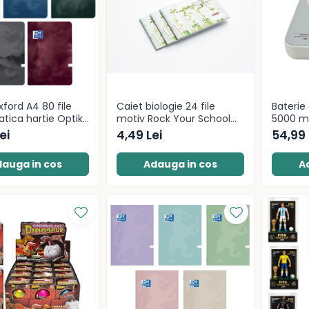
ford A4 80 file
Caiet biologie 24 file
Baterie
ica hartie Optik
motiv Rock Your School
5000 m
p motiv Teenager
Herlitz
ei
4,49 Lei
54,99 
auga in cos
Adauga in cos
A