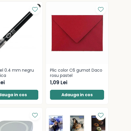
gel 0.4 mm negru
Plic color C6 gumat Daco
aica
rosu pastel
Lei
1,09 Lei
dauga in cos
Adauga in cos