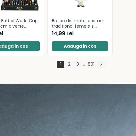
a Fotbal World Cup
Breloc din metal costum
 cm diverse
traditional femeie si
drapelul Romaniei 9 cm
ei
14,99 Lei
dauga in cos
Adauga in cos
1
2
3
801
...