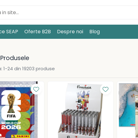
ice SEAP
Oferte B2B
Despre noi
Blog
 Produsele
:
1-
24
din
19203
produse