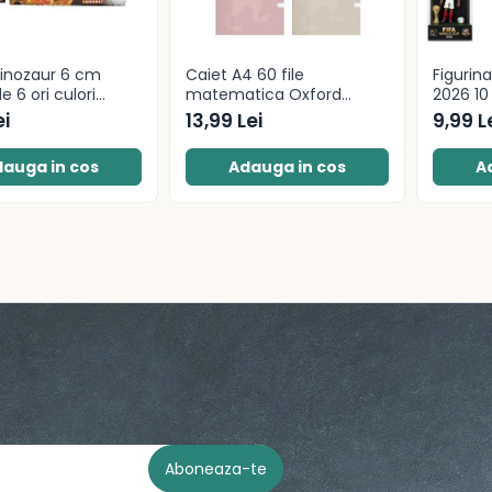
inozaur 6 cm
Caiet A4 60 file
Figurin
e 6 ori culori
matematica Oxford
2026 10
hartie Optik 80g/mp
modele
ei
13,99 Lei
9,99 L
motiv Touch Pastel
auga in cos
Adauga in cos
A