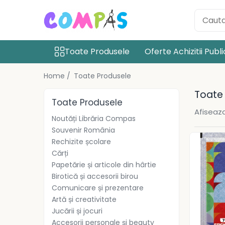
Toate Produsele
Toate Produsele
Oferte Achizitii Publ
Noutăți Librăria Compas
Souvenir România
Home /
Toate Produsele
Rechizite școlare
Toate
Instrumente de scris
Toate Produsele
Pixuri
Afiseaza
Noutăți Librăria Compas
Stilouri școlare
Souvenir România
Rollere și finelinere
Rechizite școlare
Markere și textmarkere
Cărți
Creioane grafice
Papetărie și articole din hârtie
Creioane mecanice
Birotică și accesorii birou
Creioane colorate
Comunicare și prezentare
Artă și creativitate
Creioane cerate
Jucării și jocuri
Carioci
Accesorii personale și beauty