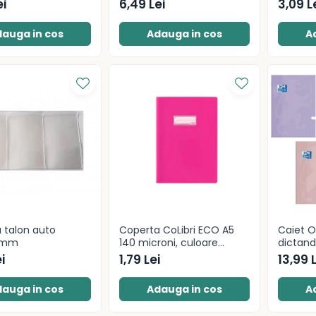
 motiv Touch
80g/mp diverse culori
Herlitz
ei
6,49 Lei
3,09 L
auga in cos
Adauga in cos
A
 talon auto
Coperta CoLibri ECO A5
Caiet O
0mm
140 microni, culoare
dictand
magenta opac
80g/mp
i
1,79 Lei
13,99 
auga in cos
Adauga in cos
A