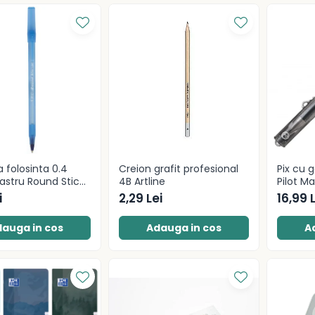
a folosinta 0.4
Creion grafit profesional
Pix cu 
stru Round Stic
4B Artline
Pilot M
i
2,29 Lei
16,99 
auga in cos
Adauga in cos
A