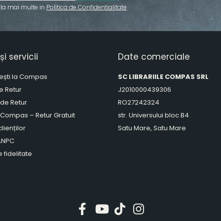
fla mai multe in
Politica de Confidentialitate
și servicii
Date comerciale
ești la Compas
SC LIBRARIILE COMPAS SRL
de Retur
J2010000439306
 de Retur
RO27242324
 Compas – Retur Gratuit
str. Universului bloc B4
lienților
Satu Mare, Satu Mare
 ANPC
 fidelitate