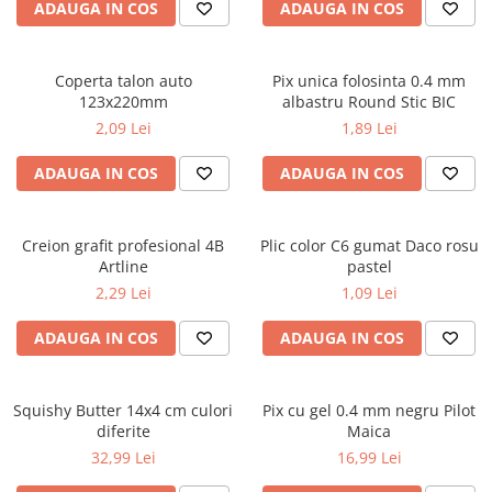
ADAUGA IN COS
ADAUGA IN COS
ficțiune
Avioane de jucărie
Caiete geografie și biologie
Mine și rezerve
Utilaje de jucărie
Psihologie și dezvoltare personală
Caiete tip I, II și III
Creioane grafit și ascuțitori
Masinuțe cu telecomandă
Biografii și memorii
Coperta talon auto
Pix unica folosinta 0.4 mm
Caiete foi veline
Corectoare și radiere
Jucării de pluș
123x220mm
albastru Round Stic BIC
Parenting și educație
Rezerve pentru caiete
Instrumente de scris premium
2,09 Lei
1,89 Lei
Sănătate și stil de viață
Jucării și articole pentru bebeluși
Vocabulare
Pixuri premium
Artă și fotografie
Jucării pentru bebeluși
Blocuri de desen școlare
Stilouri premium
ADAUGA IN COS
ADAUGA IN COS
Ghiduri și hărți
Camera Bebe
Hârtie pentru lucru manual
Seturi de scris premium
Istorie și științe sociale
Figurine
Accesorii geometrie și matematică
Afaceri și economie
Creion grafit profesional 4B
Plic color C6 gumat Daco rosu
Jucării pentru apă și baie
Rigle și Echere
Artline
pastel
Religie și spiritualitate
Raportoare
Jucării din lemn
2,29 Lei
1,09 Lei
Știință și tehnologie
Compasuri
Outdoor
Gastronomie și hobby
ADAUGA IN COS
ADAUGA IN COS
Truse geometrie
Filosofie și eseuri
Roboți
Socotitori și bețisoare pentru
Limbi străine
numărat
Squishy Butter 14x4 cm culori
Pix cu gel 0.4 mm negru Pilot
Dicționare și ghiduri de conversație
Ghiozdane și rucsacuri
diferite
Maica
Literatură în limbi străine
Ghiozdane școlare
32,99 Lei
16,99 Lei
Gramatică și vocabulare
Rucsacuri școlare și casual