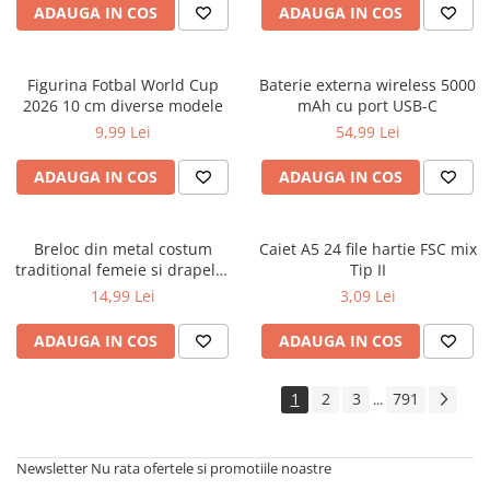
ADAUGA IN COS
ADAUGA IN COS
Figurina Fotbal World Cup
Baterie externa wireless 5000
2026 10 cm diverse modele
mAh cu port USB-C
9,99 Lei
54,99 Lei
ADAUGA IN COS
ADAUGA IN COS
Breloc din metal costum
Caiet A5 24 file hartie FSC mix
traditional femeie si drapelul
Tip II
Romaniei 9 cm
14,99 Lei
3,09 Lei
ADAUGA IN COS
ADAUGA IN COS
1
2
3
791
...
Newsletter
Nu rata ofertele si promotiile noastre