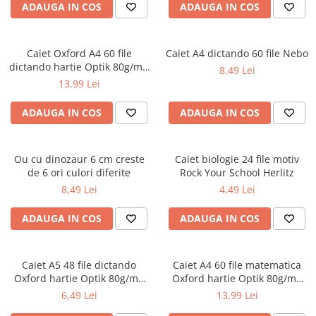
ADAUGA IN COS
ADAUGA IN COS
Ghiozdane pentru grădinită
Trollere pentru copii
Penare
Caiet Oxford A4 60 file
Caiet A4 dictando 60 file Nebo
dictando hartie Optik 80g/mp
8,49 Lei
Penare echipate
Touch Pastel
13,99 Lei
Penare neechipate
Penare tip etui
ADAUGA IN COS
ADAUGA IN COS
Acuarele și pensule școlare
Acuarele școlare și Tempera
Ou cu dinozaur 6 cm creste
Caiet biologie 24 file motiv
Pensule școlare
de 6 ori culori diferite
Rock Your School Herlitz
Pahare și palete pictură
8,49 Lei
4,49 Lei
ADAUGA IN COS
ADAUGA IN COS
Caiet A5 48 file dictando
Caiet A4 60 file matematica
Oxford hartie Optik 80g/mp
Oxford hartie Optik 80g/mp
diverse culori
motiv Touch Pastel
6,49 Lei
13,99 Lei