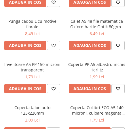
ADAUGA IN COS
ADAUGA IN COS
ficțiune
Avioane de jucărie
Caiete geografie și biologie
Mine și rezerve
Utilaje de jucărie
Psihologie și dezvoltare personală
Caiete tip I, II și III
Creioane grafit și ascuțitori
Masinuțe cu telecomandă
Biografii și memorii
Punga cadou L cu motive
Caiet A5 48 file matematica
Caiete foi veline
Corectoare și radiere
Jucării de pluș
florale
Oxford hartie Optik 80g/mp
Parenting și educație
Rezerve pentru caiete
Instrumente de scris premium
Touch Trend diverse culori
8,49 Lei
6,49 Lei
Sănătate și stil de viață
Jucării și articole pentru bebeluși
Vocabulare
Pixuri premium
Artă și fotografie
Jucării pentru bebeluși
Blocuri de desen școlare
Stilouri premium
ADAUGA IN COS
ADAUGA IN COS
Ghiduri și hărți
Camera Bebe
Hârtie pentru lucru manual
Seturi de scris premium
Istorie și științe sociale
Figurine
Accesorii geometrie și matematică
Invelitoare A5 PP 150 microni
Afaceri și economie
Coperta PP A5 albastru inchis
Jucării pentru apă și baie
Rigle și Echere
transparent
Herlitz
Religie și spiritualitate
Raportoare
Jucării din lemn
1,79 Lei
1,99 Lei
Știință și tehnologie
Compasuri
Outdoor
Gastronomie și hobby
ADAUGA IN COS
ADAUGA IN COS
Truse geometrie
Filosofie și eseuri
Roboți
Socotitori și bețisoare pentru
Limbi străine
numărat
Coperta talon auto
Coperta CoLibri ECO A5 140
Dicționare și ghiduri de conversație
Ghiozdane și rucsacuri
123x220mm
microni, culoare magenta
Literatură în limbi străine
opac
Ghiozdane școlare
2,09 Lei
1,79 Lei
Gramatică și vocabulare
Rucsacuri școlare și casual