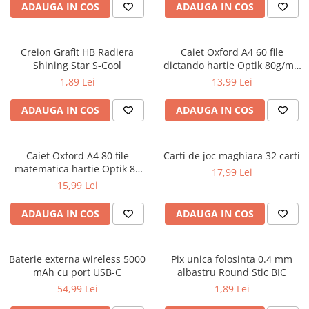
ADAUGA IN COS
ADAUGA IN COS
Ghiozdane pentru grădinită
Trollere pentru copii
Penare
Creion Grafit HB Radiera
Caiet Oxford A4 60 file
Shining Star S-Cool
dictando hartie Optik 80g/mp
Penare echipate
Touch Pastel
1,89 Lei
13,99 Lei
Penare neechipate
Penare tip etui
ADAUGA IN COS
ADAUGA IN COS
Acuarele și pensule școlare
Acuarele școlare și Tempera
Caiet Oxford A4 80 file
Carti de joc maghiara 32 carti
Pensule școlare
matematica hartie Optik 80
17,99 Lei
g/mp motiv Teenager
Pahare și palete pictură
15,99 Lei
ADAUGA IN COS
ADAUGA IN COS
Baterie externa wireless 5000
Pix unica folosinta 0.4 mm
mAh cu port USB-C
albastru Round Stic BIC
54,99 Lei
1,89 Lei