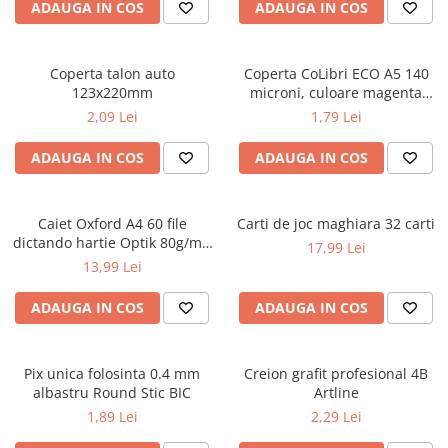
ADAUGA IN COS
ADAUGA IN COS
ficțiune
Avioane de jucărie
Caiete geografie și biologie
Mine și rezerve
Utilaje de jucărie
Psihologie și dezvoltare personală
Caiete tip I, II și III
Creioane grafit și ascuțitori
Masinuțe cu telecomandă
Biografii și memorii
Coperta talon auto
Coperta CoLibri ECO A5 140
Caiete foi veline
Corectoare și radiere
Jucării de pluș
123x220mm
microni, culoare magenta
Parenting și educație
Rezerve pentru caiete
Instrumente de scris premium
opac
2,09 Lei
1,79 Lei
Sănătate și stil de viață
Jucării și articole pentru bebeluși
Vocabulare
Pixuri premium
Artă și fotografie
Jucării pentru bebeluși
Blocuri de desen școlare
Stilouri premium
ADAUGA IN COS
ADAUGA IN COS
Ghiduri și hărți
Camera Bebe
Hârtie pentru lucru manual
Seturi de scris premium
Istorie și științe sociale
Figurine
Accesorii geometrie și matematică
Afaceri și economie
Caiet Oxford A4 60 file
Carti de joc maghiara 32 carti
Jucării pentru apă și baie
Rigle și Echere
dictando hartie Optik 80g/mp
17,99 Lei
Religie și spiritualitate
Raportoare
Touch Pastel
Jucării din lemn
13,99 Lei
Știință și tehnologie
Compasuri
Outdoor
Gastronomie și hobby
ADAUGA IN COS
ADAUGA IN COS
Truse geometrie
Filosofie și eseuri
Roboți
Socotitori și bețisoare pentru
Limbi străine
numărat
Pix unica folosinta 0.4 mm
Creion grafit profesional 4B
Dicționare și ghiduri de conversație
Ghiozdane și rucsacuri
albastru Round Stic BIC
Artline
Literatură în limbi străine
Ghiozdane școlare
1,89 Lei
2,29 Lei
Gramatică și vocabulare
Rucsacuri școlare și casual