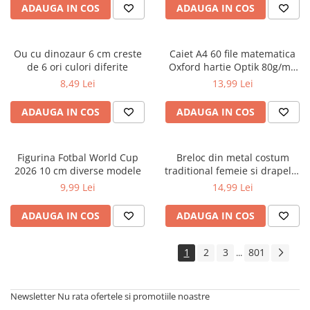
ADAUGA IN COS
ADAUGA IN COS
Ou cu dinozaur 6 cm creste
Caiet A4 60 file matematica
de 6 ori culori diferite
Oxford hartie Optik 80g/mp
motiv Touch Pastel
8,49 Lei
13,99 Lei
ADAUGA IN COS
ADAUGA IN COS
Figurina Fotbal World Cup
Breloc din metal costum
2026 10 cm diverse modele
traditional femeie si drapelul
Romaniei 9 cm
9,99 Lei
14,99 Lei
ADAUGA IN COS
ADAUGA IN COS
1
2
3
801
...
Newsletter
Nu rata ofertele si promotiile noastre