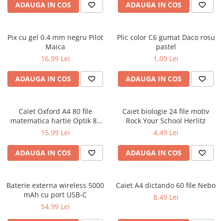
ADAUGA IN COS
ADAUGA IN COS
Ghiozdane pentru grădinită
Trollere pentru copii
Penare
Pix cu gel 0.4 mm negru Pilot
Plic color C6 gumat Daco rosu
Maica
pastel
Penare echipate
16,99 Lei
1,09 Lei
Penare neechipate
Penare tip etui
ADAUGA IN COS
ADAUGA IN COS
Acuarele și pensule școlare
Acuarele școlare și Tempera
Caiet Oxford A4 80 file
Caiet biologie 24 file motiv
Pensule școlare
matematica hartie Optik 80
Rock Your School Herlitz
g/mp motiv Teenager
Pahare și palete pictură
15,99 Lei
4,49 Lei
ADAUGA IN COS
ADAUGA IN COS
Baterie externa wireless 5000
Caiet A4 dictando 60 file Nebo
mAh cu port USB-C
8,49 Lei
54,99 Lei