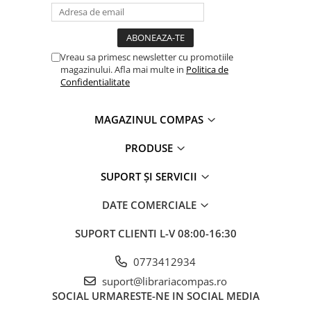
Clasici români și universali
Literatură modernă și
contemporană
Vreau sa primesc newsletter cu promotiile
Thriller și mister
magazinului. Afla mai multe in
Politica de
Young adult
Confidentialitate
Science-fiction și fantasy
Ficțiune erotică
MAGAZINUL COMPAS
Ficțiune mitologică și istorică
PRODUSE
Romane de dragoste
Poezie și teatru
SUPORT ȘI SERVICII
Romane ilustrate
DATE COMERCIALE
Dezvoltare personală și non-
ficțiune
SUPORT CLIENTI
L-V 08:00-16:30
Psihologie și dezvoltare personală
Biografii și memorii
0773412934
Parenting și educație
suport@librariacompas.ro
SOCIAL
URMARESTE-NE IN SOCIAL MEDIA
Sănătate și stil de viață