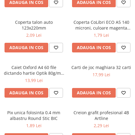
Caiete școlare și hârtie
ADAUGA IN COS
ADAUGA IN COS
Caiete dictando
Caiete matematică
Coperta talon auto
Coperta CoLibri ECO A5 140
Caiete muzică
123x220mm
microni, culoare magenta
Caiete geografie și biologie
opac
2,09 Lei
1,79 Lei
Caiete tip I, II și III
ADAUGA IN COS
ADAUGA IN COS
Caiete foi veline
Rezerve pentru caiete
Vocabulare
Caiet Oxford A4 60 file
Carti de joc maghiara 32 carti
Blocuri de desen școlare
dictando hartie Optik 80g/mp
17,99 Lei
Touch Pastel
Hârtie pentru lucru manual
13,99 Lei
Accesorii geometrie și matematică
ADAUGA IN COS
ADAUGA IN COS
Rigle și Echere
Raportoare
Pix unica folosinta 0.4 mm
Creion grafit profesional 4B
Compasuri
albastru Round Stic BIC
Artline
Truse geometrie
1,89 Lei
2,29 Lei
Socotitori și bețisoare pentru
numărat