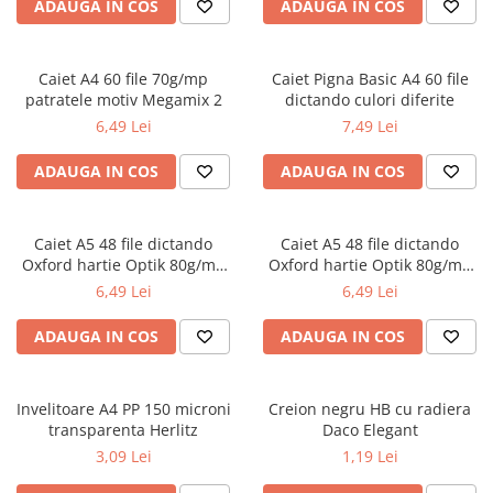
Radiere
ADAUGA IN COS
ADAUGA IN COS
Ascutițori
Corectoare și lipici
Caiet A4 60 file 70g/mp
Caiet Pigna Basic A4 60 file
Mine și rezerve
patratele motiv Megamix 2
dictando culori diferite
Cretă școlară și creativă
6,49 Lei
7,49 Lei
Accesorii școlare
ADAUGA IN COS
ADAUGA IN COS
Coperți caiete si cărți
Etichete școlare
Carnete pentru elevi
Caiet A5 48 file dictando
Caiet A5 48 file dictando
Oxford hartie Optik 80g/mp
Oxford hartie Optik 80g/mp
Lupe și articole educative
motiv Touch Trend
diverse culori
6,49 Lei
6,49 Lei
Foarfece școlare
Globuri pământești
ADAUGA IN COS
ADAUGA IN COS
Cutii sandwich și caserole
Umbrele pentru copii
Invelitoare A4 PP 150 microni
Termosuri
Creion negru HB cu radiera
transparenta Herlitz
Daco Elegant
Pahare și sticle pentru scoală
3,09 Lei
1,19 Lei
Cutii pentru depozitare