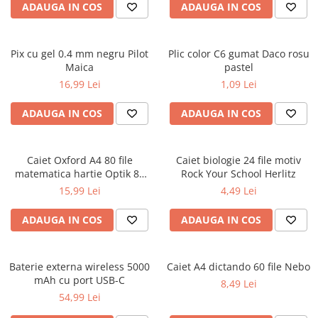
ADAUGA IN COS
ADAUGA IN COS
Ghiozdane și rucsacuri
Ghiozdane școlare
Pix cu gel 0.4 mm negru Pilot
Plic color C6 gumat Daco rosu
Rucsacuri școlare și casual
Maica
pastel
Ghiozdane pentru grădinită
16,99 Lei
1,09 Lei
Trollere pentru copii
ADAUGA IN COS
ADAUGA IN COS
Penare
Penare echipate
Penare neechipate
Caiet Oxford A4 80 file
Caiet biologie 24 file motiv
Penare tip etui
matematica hartie Optik 80
Rock Your School Herlitz
g/mp motiv Teenager
15,99 Lei
4,49 Lei
Acuarele și pensule școlare
Acuarele școlare și Tempera
ADAUGA IN COS
ADAUGA IN COS
Pensule școlare
Pahare și palete pictură
Baterie externa wireless 5000
Caiet A4 dictando 60 file Nebo
Cărți
mAh cu port USB-C
8,49 Lei
Cărți pentru copii
54,99 Lei
Cărți de colorat