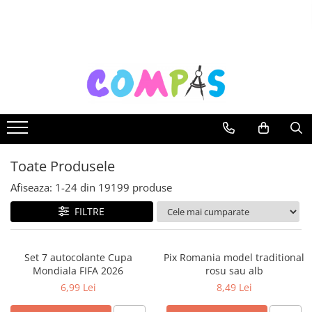
Toate Produsele
Noutăți Librăria Compas
Souvenir România
Rechizite școlare
Instrumente de scris
Pixuri
Toate Produsele
Stilouri școlare
Rollere și finelinere
Afiseaza:
1-
24
din
19199
produse
Markere și textmarkere
FILTRE
Creioane grafice
Creioane mecanice
Set 7 autocolante Cupa
Pix Romania model traditional
Creioane colorate
Mondiala FIFA 2026
rosu sau alb
Creioane cerate
6,99 Lei
8,49 Lei
Carioci