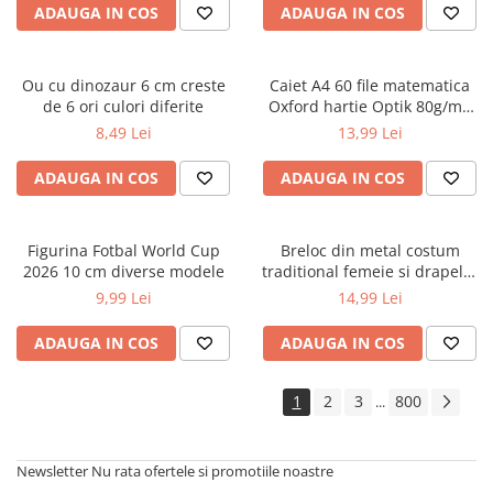
ADAUGA IN COS
ADAUGA IN COS
Cărți ilustrate și interactive
Povești și ficțiune pentru copii
Enciclopedii și atlase pentru copii
Ou cu dinozaur 6 cm creste
Caiet A4 60 file matematica
Materiale educaționale
de 6 ori culori diferite
Oxford hartie Optik 80g/mp
motiv Touch Pastel
Benzi desenate
8,49 Lei
13,99 Lei
Hobby și activități pentru copii
ADAUGA IN COS
ADAUGA IN COS
Educație și carte școlară
Metoda Montessori
Culegeri și materiale auxiliare
Figurina Fotbal World Cup
Breloc din metal costum
2026 10 cm diverse modele
traditional femeie si drapelul
Caiete de vacanță
Romaniei 9 cm
9,99 Lei
14,99 Lei
Bibliografie școlară
Bibliografie didactică
ADAUGA IN COS
ADAUGA IN COS
Dicționare și gramatici
Pregătire pentru admitere
1
2
3
800
...
Pregătire Evaluare Națională
Pregătire Bacalaureat
Newsletter
Nu rata ofertele si promotiile noastre
Romane și literatură