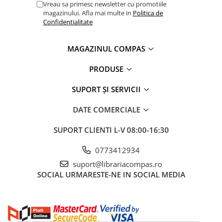
Vreau sa primesc newsletter cu promotiile
Clasici români și universali
magazinului. Afla mai multe in
Politica de
Literatură modernă și
Confidentialitate
contemporană
Thriller și mister
MAGAZINUL COMPAS
Young adult
PRODUSE
Science-fiction și fantasy
Ficțiune erotică
SUPORT ȘI SERVICII
Ficțiune mitologică și istorică
Romane de dragoste
DATE COMERCIALE
Poezie și teatru
SUPORT CLIENTI
L-V 08:00-16:30
Romane ilustrate
Dezvoltare personală și non-
0773412934
ficțiune
suport@librariacompas.ro
Psihologie și dezvoltare personală
SOCIAL
URMARESTE-NE IN SOCIAL MEDIA
Biografii și memorii
Parenting și educație
Sănătate și stil de viață