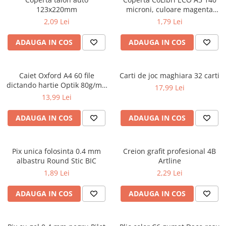
Caiete școlare și hârtie
123x220mm
microni, culoare magenta
Caiete dictando
opac
2,09 Lei
1,79 Lei
Caiete matematică
ADAUGA IN COS
ADAUGA IN COS
Caiete muzică
Caiete geografie și biologie
Caiete tip I, II și III
Caiet Oxford A4 60 file
Carti de joc maghiara 32 carti
Caiete foi veline
dictando hartie Optik 80g/mp
17,99 Lei
Touch Pastel
Rezerve pentru caiete
13,99 Lei
Vocabulare
ADAUGA IN COS
ADAUGA IN COS
Blocuri de desen școlare
Hârtie pentru lucru manual
Accesorii geometrie și matematică
Pix unica folosinta 0.4 mm
Creion grafit profesional 4B
albastru Round Stic BIC
Artline
Rigle și Echere
1,89 Lei
2,29 Lei
Raportoare
Compasuri
ADAUGA IN COS
ADAUGA IN COS
Truse geometrie
Socotitori și bețisoare pentru
numărat