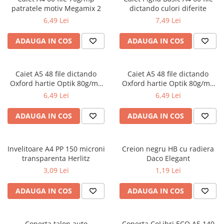
Radiere
patratele motiv Megamix 2
dictando culori diferite
Ascutițori
6,49 Lei
7,49 Lei
Corectoare și lipici
Mine și rezerve
ADAUGA IN COS
ADAUGA IN COS
Cretă școlară și creativă
Accesorii școlare
Caiet A5 48 file dictando
Caiet A5 48 file dictando
Coperți caiete si cărți
Oxford hartie Optik 80g/mp
Oxford hartie Optik 80g/mp
motiv Touch Trend
diverse culori
Etichete școlare
6,49 Lei
6,49 Lei
Carnete pentru elevi
ADAUGA IN COS
ADAUGA IN COS
Lupe și articole educative
Foarfece școlare
Globuri pământești
Invelitoare A4 PP 150 microni
Creion negru HB cu radiera
transparenta Herlitz
Daco Elegant
Cutii sandwich și caserole
3,09 Lei
1,19 Lei
Umbrele pentru copii
Termosuri
ADAUGA IN COS
ADAUGA IN COS
Pahare și sticle pentru scoală
Cutii pentru depozitare
Coperta talon auto
Coperta CoLibri ECO A5 140