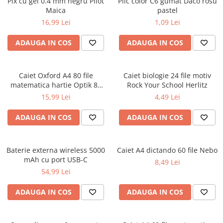
Pix cu gel 0.4 mm negru Pilot
Plic color C6 gumat Daco rosu
Maica
pastel
Ghiozdane și rucsacuri
16,99 Lei
1,09 Lei
Ghiozdane școlare
Rucsacuri școlare și casual
ADAUGA IN COS
ADAUGA IN COS
Ghiozdane pentru grădinită
Trollere pentru copii
Caiet Oxford A4 80 file
Caiet biologie 24 file motiv
Penare
matematica hartie Optik 80
Rock Your School Herlitz
g/mp motiv Teenager
Penare echipate
15,99 Lei
4,49 Lei
Penare neechipate
ADAUGA IN COS
ADAUGA IN COS
Penare tip etui
Acuarele și pensule școlare
Acuarele școlare și Tempera
Baterie externa wireless 5000
Caiet A4 dictando 60 file Nebo
mAh cu port USB-C
8,49 Lei
Pensule școlare
54,99 Lei
Pahare și palete pictură
Cărți
ADAUGA IN COS
ADAUGA IN COS
Cărți pentru copii
Cărți de colorat