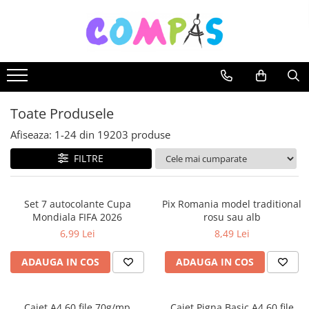
Toate Produsele
Noutăți Librăria Compas
Souvenir România
Rechizite școlare
Toate Produsele
Instrumente de scris
Afiseaza:
1-
24
din
19203
produse
Pixuri
FILTRE
Stilouri școlare
Rollere și finelinere
Markere și textmarkere
Set 7 autocolante Cupa
Pix Romania model traditional
Mondiala FIFA 2026
rosu sau alb
Creioane grafice
6,99 Lei
8,49 Lei
Creioane mecanice
Creioane colorate
ADAUGA IN COS
ADAUGA IN COS
Creioane cerate
Carioci
Caiet A4 60 file 70g/mp
Caiet Pigna Basic A4 60 file