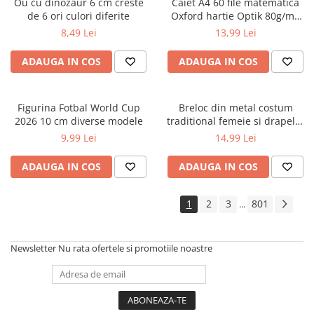
Ou cu dinozaur 6 cm creste
Caiet A4 60 file matematica
Cărți ilustrate și interactive
de 6 ori culori diferite
Oxford hartie Optik 80g/mp
Povești și ficțiune pentru copii
motiv Touch Pastel
8,49 Lei
13,99 Lei
Enciclopedii și atlase pentru copii
ADAUGA IN COS
ADAUGA IN COS
Materiale educaționale
Benzi desenate
Hobby și activități pentru copii
Figurina Fotbal World Cup
Breloc din metal costum
Educație și carte școlară
2026 10 cm diverse modele
traditional femeie si drapelul
Romaniei 9 cm
9,99 Lei
14,99 Lei
Metoda Montessori
Culegeri și materiale auxiliare
ADAUGA IN COS
ADAUGA IN COS
Caiete de vacanță
Bibliografie școlară
1
2
3
801
...
Bibliografie didactică
Dicționare și gramatici
Newsletter
Nu rata ofertele si promotiile noastre
Pregătire pentru admitere
Pregătire Evaluare Națională
Pregătire Bacalaureat
Romane și literatură