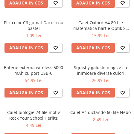
ADAUGA IN COS
ADAUGA IN COS
Ghiozdane și rucsacuri
Ghiozdane școlare
Plic color C6 gumat Daco rosu
Caiet Oxford A4 80 file
Rucsacuri școlare și casual
pastel
matematica hartie Optik 80
Ghiozdane pentru grădinită
g/mp motiv Teenager
1,09 Lei
15,99 Lei
Trollere pentru copii
ADAUGA IN COS
ADAUGA IN COS
Penare
Penare echipate
Penare neechipate
Baterie externa wireless 5000
Squishy galuste magice cu
Penare tip etui
mAh cu port USB-C
inimioare diverse culori
54,99 Lei
26,99 Lei
Acuarele și pensule școlare
Acuarele școlare și Tempera
ADAUGA IN COS
ADAUGA IN COS
Pensule școlare
Pahare și palete pictură
Caiet biologie 24 file motiv
Caiet A4 dictando 60 file Nebo
Cărți
Rock Your School Herlitz
8,49 Lei
Cărți pentru copii
4,49 Lei
Cărți de colorat