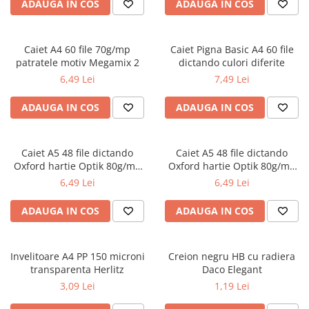
Radiere
ADAUGA IN COS
ADAUGA IN COS
Ascutițori
Corectoare și lipici
Caiet A4 60 file 70g/mp
Caiet Pigna Basic A4 60 file
Mine și rezerve
patratele motiv Megamix 2
dictando culori diferite
Cretă școlară și creativă
6,49 Lei
7,49 Lei
Accesorii școlare
ADAUGA IN COS
ADAUGA IN COS
Coperți caiete si cărți
Etichete școlare
Carnete pentru elevi
Caiet A5 48 file dictando
Caiet A5 48 file dictando
Oxford hartie Optik 80g/mp
Oxford hartie Optik 80g/mp
Lupe și articole educative
motiv Touch Trend
diverse culori
6,49 Lei
6,49 Lei
Foarfece școlare
Globuri pământești
ADAUGA IN COS
ADAUGA IN COS
Cutii sandwich și caserole
Umbrele pentru copii
Invelitoare A4 PP 150 microni
Termosuri
Creion negru HB cu radiera
transparenta Herlitz
Daco Elegant
Pahare și sticle pentru scoală
3,09 Lei
1,19 Lei
Cutii pentru depozitare