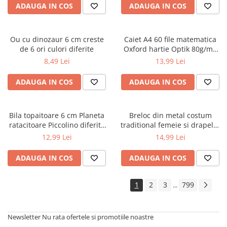
ADAUGA IN COS
ADAUGA IN COS
Cărți ilustrate și interactive
Povești și ficțiune pentru copii
Enciclopedii și atlase pentru copii
Ou cu dinozaur 6 cm creste
Caiet A4 60 file matematica
Materiale educaționale
de 6 ori culori diferite
Oxford hartie Optik 80g/mp
motiv Touch Pastel
Benzi desenate
8,49 Lei
13,99 Lei
Hobby și activități pentru copii
ADAUGA IN COS
ADAUGA IN COS
Educație și carte școlară
Metoda Montessori
Culegeri și materiale auxiliare
Bila topaitoare 6 cm Planeta
Breloc din metal costum
ratacitoare Piccolino diferite
traditional femeie si drapelul
Caiete de vacanță
modele
Romaniei 9 cm
12,99 Lei
14,99 Lei
Bibliografie școlară
Bibliografie didactică
ADAUGA IN COS
ADAUGA IN COS
Dicționare și gramatici
Pregătire pentru admitere
1
2
3
799
...
Pregătire Evaluare Națională
Pregătire Bacalaureat
Newsletter
Nu rata ofertele si promotiile noastre
Romane și literatură