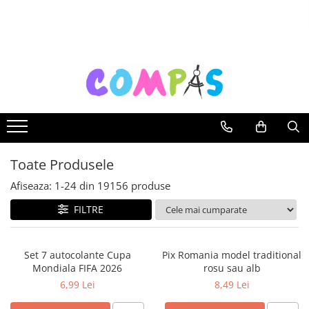
Toate Produsele
Noutăți Librăria Compas
Souvenir România
Rechizite școlare
Instrumente de scris
Pixuri
Toate Produsele
Stilouri școlare
Rollere și finelinere
Afiseaza:
1-
24
din
19156
produse
Markere și textmarkere
FILTRE
Creioane grafice
Creioane mecanice
Set 7 autocolante Cupa
Pix Romania model traditional
Creioane colorate
Mondiala FIFA 2026
rosu sau alb
Creioane cerate
6,99 Lei
8,49 Lei
Carioci