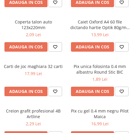
Caiete școlare și hârtie
ADAUGA IN COS
ADAUGA IN COS
Caiete dictando
Caiete matematică
Coperta talon auto
Caiet Oxford A4 60 file
Caiete muzică
123x220mm
dictando hartie Optik 80g/mp
Caiete geografie și biologie
Touch Pastel
2,09 Lei
13,99 Lei
Caiete tip I, II și III
ADAUGA IN COS
ADAUGA IN COS
Caiete foi veline
Rezerve pentru caiete
Vocabulare
Carti de joc maghiara 32 carti
Pix unica folosinta 0.4 mm
Blocuri de desen școlare
albastru Round Stic BIC
17,99 Lei
Hârtie pentru lucru manual
1,89 Lei
Accesorii geometrie și matematică
ADAUGA IN COS
ADAUGA IN COS
Rigle și Echere
Raportoare
Creion grafit profesional 4B
Pix cu gel 0.4 mm negru Pilot
Compasuri
Artline
Maica
Truse geometrie
2,29 Lei
16,99 Lei
Socotitori și bețisoare pentru
numărat