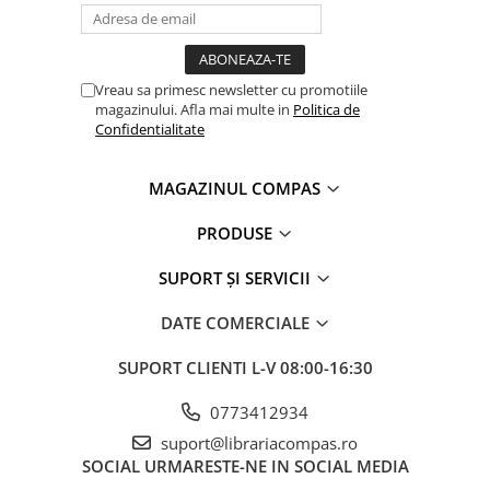
Clasici români și universali
Literatură modernă și
contemporană
Vreau sa primesc newsletter cu promotiile
Thriller și mister
magazinului. Afla mai multe in
Politica de
Young adult
Confidentialitate
Science-fiction și fantasy
Ficțiune erotică
MAGAZINUL COMPAS
Ficțiune mitologică și istorică
PRODUSE
Romane de dragoste
Poezie și teatru
SUPORT ȘI SERVICII
Romane ilustrate
DATE COMERCIALE
Dezvoltare personală și non-
ficțiune
SUPORT CLIENTI
L-V 08:00-16:30
Psihologie și dezvoltare personală
Biografii și memorii
0773412934
Parenting și educație
suport@librariacompas.ro
SOCIAL
URMARESTE-NE IN SOCIAL MEDIA
Sănătate și stil de viață