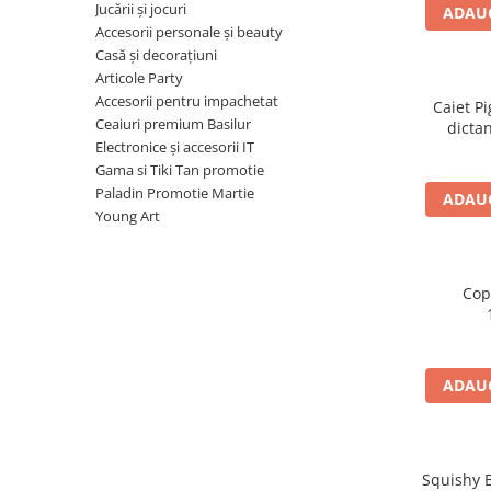
Radiere
Jucării și jocuri
ADAUG
Ascutițori
Accesorii personale și beauty
Casă și decorațiuni
Corectoare și lipici
Articole Party
Mine și rezerve
Accesorii pentru impachetat
Caiet Pi
Cretă școlară și creativă
Ceaiuri premium Basilur
dictan
Accesorii școlare
Electronice și accesorii IT
Gama si Tiki Tan promotie
Coperți caiete si cărți
Paladin Promotie Martie
ADAUG
Etichete școlare
Young Art
Carnete pentru elevi
Lupe și articole educative
Foarfece școlare
Cop
Globuri pământești
Cutii sandwich și caserole
Umbrele pentru copii
ADAUG
Termosuri
Pahare și sticle pentru scoală
Cutii pentru depozitare
Squishy B