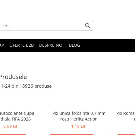
AP
OFERTE B2B
DESPRE NOI
BLOG
Produsele
1-
24
din
18926
produse
 autocolante Cupa
Pix unica folosinta 0.7 mm
Pix Roma
diala FIFA 2026
rosu Herlitz Action
6,99 Lei
1,19 Lei