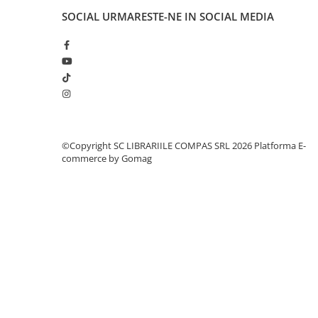
Cărți ilustrate și interactive
SOCIAL
URMARESTE-NE IN SOCIAL MEDIA
Povești și ficțiune pentru copii
Enciclopedii și atlase pentru copii
Materiale educaționale
Benzi desenate
Hobby și activități pentru copii
Educație și carte școlară
Metoda Montessori
©Copyright SC LIBRARIILE COMPAS SRL 2026
Platforma E-
commerce by Gomag
Culegeri și materiale auxiliare
Caiete de vacanță
Bibliografie școlară
Bibliografie didactică
Dicționare și gramatici
Pregătire pentru admitere
Pregătire Evaluare Națională
Pregătire Bacalaureat
Romane și literatură