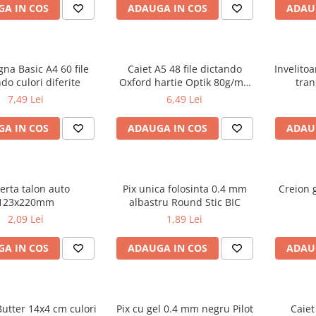
A IN COS
ADAUGA IN COS
ADAU
gna Basic A4 60 file
Caiet A5 48 file dictando
Invelito
do culori diferite
Oxford hartie Optik 80g/mp
tran
motiv Touch Trend
7,49 Lei
6,49 Lei
A IN COS
ADAUGA IN COS
ADAU
erta talon auto
Pix unica folosinta 0.4 mm
Creion g
123x220mm
albastru Round Stic BIC
2,09 Lei
1,89 Lei
A IN COS
ADAUGA IN COS
ADAU
utter 14x4 cm culori
Pix cu gel 0.4 mm negru Pilot
Caiet