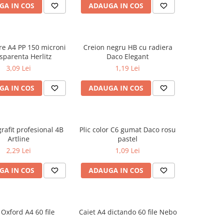
GA IN COS
ADAUGA IN COS
are A4 PP 150 microni
Creion negru HB cu radiera
sparenta Herlitz
Daco Elegant
3,09 Lei
1,19 Lei
GA IN COS
ADAUGA IN COS
rafit profesional 4B
Plic color C6 gumat Daco rosu
Artline
pastel
2,29 Lei
1,09 Lei
GA IN COS
ADAUGA IN COS
 Oxford A4 60 file
Caiet A4 dictando 60 file Nebo