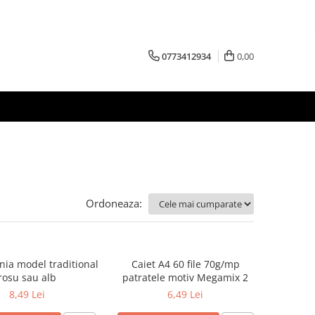
0773412934
0,00
Ordoneaza:
nia model traditional
Caiet A4 60 file 70g/mp
rosu sau alb
patratele motiv Megamix 2
8,49 Lei
6,49 Lei