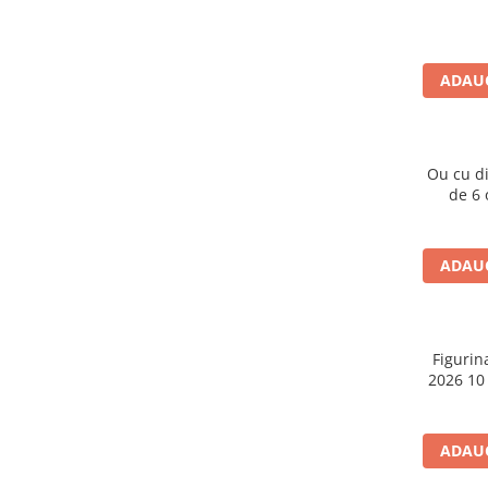
Caiete școlare și hârtie
Caiete dictando
Caiete matematică
ADAUG
Caiete muzică
Caiete geografie și biologie
Caiete tip I, II și III
Ou cu d
Caiete foi veline
de 6 o
Rezerve pentru caiete
Vocabulare
Blocuri de desen școlare
ADAUG
Hârtie pentru lucru manual
Accesorii geometrie și matematică
Rigle și Echere
Figurin
2026 10
Raportoare
Compasuri
Truse geometrie
ADAUG
Socotitori și bețisoare pentru
numărat