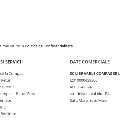
la mai multe in
Politica de Confidentialitate
ȘI SERVICII
DATE COMERCIALE
ști la Compas
SC LIBRARIILE COMPAS SRL
e Retur
J2010000439306
de Retur
RO27242324
Compas – Retur Gratuit
str. Universului bloc B4
ienților
Satu Mare, Satu Mare
ANPC
fidelitate