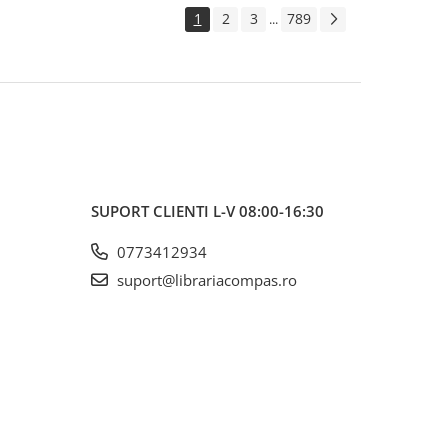
1
2
3
789
...
SUPORT CLIENTI
L-V 08:00-16:30
0773412934
suport@librariacompas.ro