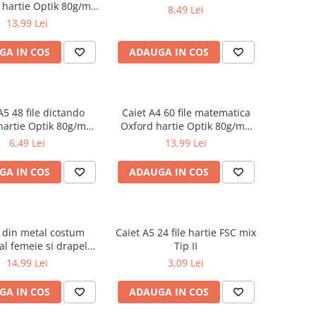
 hartie Optik 80g/mp
8,49 Lei
Touch Pastel
13,99 Lei
GA IN COS
ADAUGA IN COS
A5 48 file dictando
Caiet A4 60 file matematica
hartie Optik 80g/mp
Oxford hartie Optik 80g/mp
iverse culori
motiv Touch Pastel
6,49 Lei
13,99 Lei
GA IN COS
ADAUGA IN COS
 din metal costum
Caiet A5 24 file hartie FSC mix
al femeie si drapelul
Tip II
omaniei 9 cm
14,99 Lei
3,09 Lei
GA IN COS
ADAUGA IN COS