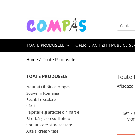
Toate Produsele
Noutăți Librăria Compas
Souvenir România
TOATE PRODUSELE
OFERTE ACHIZITII PUBLICE SE
Rechizite școlare
Instrumente de scris
Home /
Toate Produsele
Pixuri
Stilouri școlare
Toate 
TOATE PRODUSELE
Rollere și finelinere
Afiseaza:
Noutăți Librăria Compas
Markere și textmarkere
Souvenir România
Creioane grafice
Rechizite școlare
Creioane mecanice
Cărți
Creioane colorate
Papetărie și articole din hârtie
Set 7
Birotică și accesorii birou
Mon
Creioane cerate
Comunicare și prezentare
Carioci
Artă și creativitate