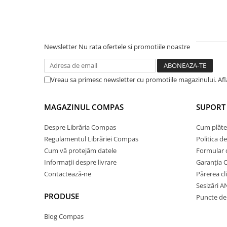
Ghiozdane și rucsacuri
Ghiozdane școlare
Rucsacuri școlare și casual
Newsletter
Nu rata ofertele si promotiile noastre
Ghiozdane pentru grădinită
Trollere pentru copii
Vreau sa primesc newsletter cu promotiile magazinului. Af
Penare
Penare echipate
MAGAZINUL COMPAS
SUPORT 
Penare neechipate
Penare tip etui
Despre Librăria Compas
Cum plăte
Acuarele și pensule școlare
Regulamentul Librăriei Compas
Politica d
Cum vă protejăm datele
Formular 
Acuarele școlare și Tempera
Informații despre livrare
Garanția 
Pensule școlare
Contactează-ne
Părerea cl
Pahare și palete pictură
Sesizări 
Cărți
PRODUSE
Puncte de 
Cărți pentru copii
Blog Compas
Cărți de colorat