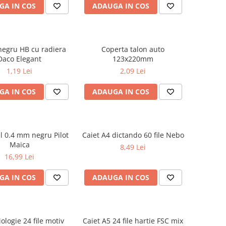
GA IN COS
ADAUGA IN COS
negru HB cu radiera
Coperta talon auto
Daco Elegant
123x220mm
1,19 Lei
2,09 Lei
GA IN COS
ADAUGA IN COS
el 0.4 mm negru Pilot
Caiet A4 dictando 60 file Nebo
Maica
8,49 Lei
16,99 Lei
GA IN COS
ADAUGA IN COS
iologie 24 file motiv
Caiet A5 24 file hartie FSC mix