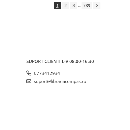
1
2
3
789
...
SUPORT CLIENTI
L-V 08:00-16:30
0773412934
suport@librariacompas.ro