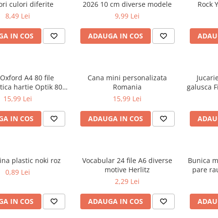
ri culori diferite
2026 10 cm diverse modele
Rock Y
8,49 Lei
9,99 Lei
A IN COS
ADAUGA IN COS
ADAU
 Oxford A4 80 file
Cana mini personalizata
Jucari
ica hartie Optik 80
Romania
galusca F
 motiv Teenager
15,99 Lei
15,99 Lei
A IN COS
ADAUGA IN COS
ADAU
ina plastic noki roz
Vocabular 24 file A6 diverse
Bunica mi
motive Herlitz
pare ra
0,89 Lei
2,29 Lei
A IN COS
ADAUGA IN COS
ADAU