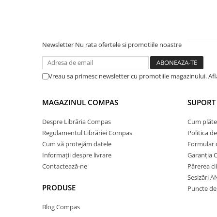
Ghiozdane și rucsacuri
Ghiozdane școlare
Rucsacuri școlare și casual
Newsletter
Nu rata ofertele si promotiile noastre
Ghiozdane pentru grădinită
Trollere pentru copii
Vreau sa primesc newsletter cu promotiile magazinului. Af
Penare
Penare echipate
MAGAZINUL COMPAS
SUPORT 
Penare neechipate
Penare tip etui
Despre Librăria Compas
Cum plăte
Acuarele și pensule școlare
Regulamentul Librăriei Compas
Politica d
Cum vă protejăm datele
Formular 
Acuarele școlare și Tempera
Informații despre livrare
Garanția 
Pensule școlare
Contactează-ne
Părerea cl
Pahare și palete pictură
Sesizări 
Cărți
PRODUSE
Puncte de 
Cărți pentru copii
Blog Compas
Cărți de colorat