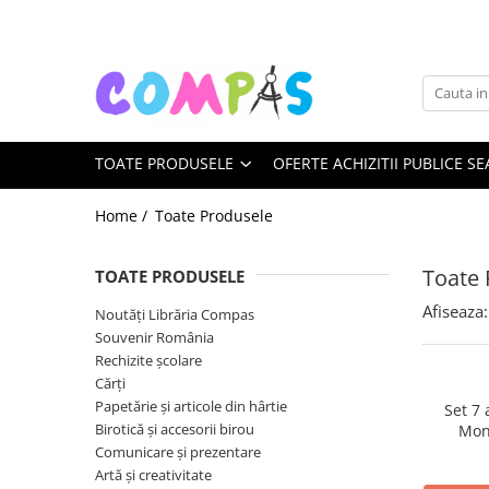
Toate Produsele
Noutăți Librăria Compas
Souvenir România
TOATE PRODUSELE
OFERTE ACHIZITII PUBLICE SE
Rechizite școlare
Instrumente de scris
Home /
Toate Produsele
Pixuri
Stilouri școlare
Toate 
TOATE PRODUSELE
Rollere și finelinere
Afiseaza:
Noutăți Librăria Compas
Markere și textmarkere
Souvenir România
Creioane grafice
Rechizite școlare
Creioane mecanice
Cărți
Creioane colorate
Papetărie și articole din hârtie
Set 7
Birotică și accesorii birou
Mon
Creioane cerate
Comunicare și prezentare
Carioci
Artă și creativitate