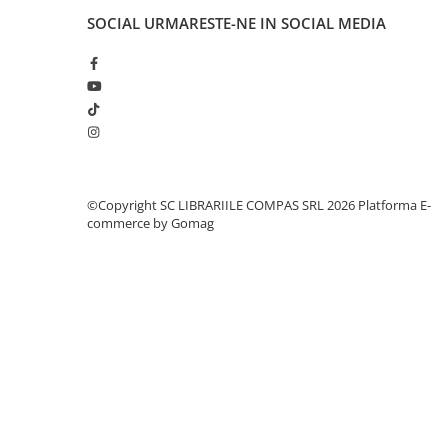
Cărți ilustrate și interactive
SOCIAL
URMARESTE-NE IN SOCIAL MEDIA
Povești și ficțiune pentru copii
Enciclopedii și atlase pentru copii
Materiale educaționale
Benzi desenate
Hobby și activități pentru copii
Educație și carte școlară
Metoda Montessori
©Copyright SC LIBRARIILE COMPAS SRL 2026
Platforma E-
commerce by Gomag
Culegeri și materiale auxiliare
Caiete de vacanță
Bibliografie școlară
Bibliografie didactică
Dicționare și gramatici
Pregătire pentru admitere
Pregătire Evaluare Națională
Pregătire Bacalaureat
Romane și literatură