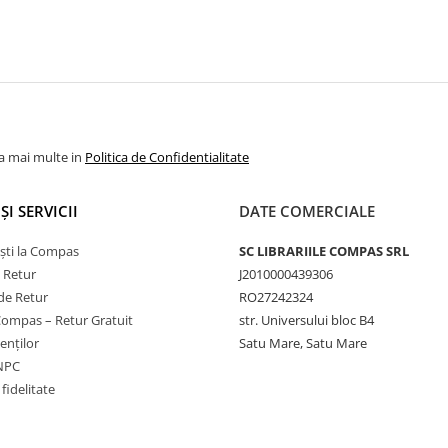
la mai multe in
Politica de Confidentialitate
ȘI SERVICII
DATE COMERCIALE
ști la Compas
SC LIBRARIILE COMPAS SRL
e Retur
J2010000439306
de Retur
RO27242324
Compas – Retur Gratuit
str. Universului bloc B4
ienților
Satu Mare, Satu Mare
ANPC
fidelitate