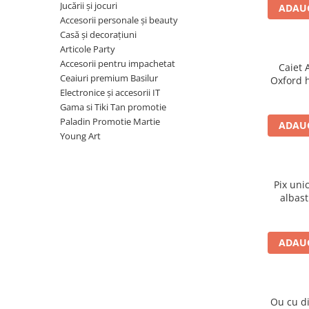
Radiere
Jucării și jocuri
ADAUG
Ascutițori
Accesorii personale și beauty
Casă și decorațiuni
Corectoare și lipici
Articole Party
Mine și rezerve
Accesorii pentru impachetat
Caiet 
Cretă școlară și creativă
Ceaiuri premium Basilur
Oxford 
Accesorii școlare
Electronice și accesorii IT
mot
Gama si Tiki Tan promotie
Coperți caiete si cărți
Paladin Promotie Martie
ADAUG
Etichete școlare
Young Art
Carnete pentru elevi
Lupe și articole educative
Foarfece școlare
Pix uni
albast
Globuri pământești
Cutii sandwich și caserole
Umbrele pentru copii
ADAUG
Termosuri
Pahare și sticle pentru scoală
Cutii pentru depozitare
Ou cu d