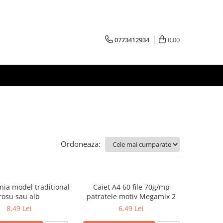
0773412934
0,00
Ordoneaza:
nia model traditional
Caiet A4 60 file 70g/mp
rosu sau alb
patratele motiv Megamix 2
8,49 Lei
6,49 Lei