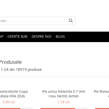
AP
OFERTE B2B
DESPRE NOI
BLOG
Produsele
1-
24
din
18919
produse
 autocolante Cupa
Pix unica folosinta 0.7 mm
Pix Roma
diala FIFA 2026
rosu Herlitz Action
6,99 Lei
1,19 Lei