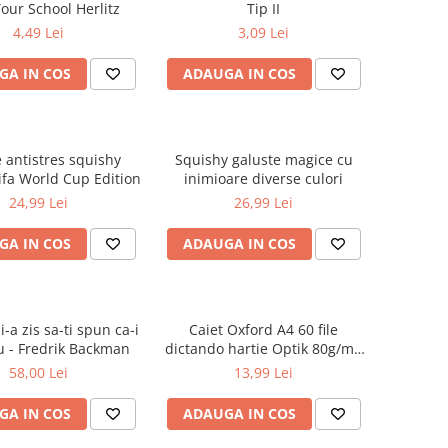
our School Herlitz
Tip II
4,49 Lei
3,09 Lei
GA IN COS
ADAUGA IN COS
e antistres squishy
Squishy galuste magice cu
ifa World Cup Edition
inimioare diverse culori
24,99 Lei
26,99 Lei
GA IN COS
ADAUGA IN COS
-a zis sa-ti spun ca-i
Caiet Oxford A4 60 file
u - Fredrik Backman
dictando hartie Optik 80g/mp
Touch Pastel
58,00 Lei
13,99 Lei
GA IN COS
ADAUGA IN COS