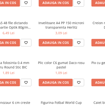
A IN COS
ADAUGA IN COS
ADAU
A5 48 file dictando
Invelitoare A4 PP 150 microni
Creion 
hartie Optik 80g/mp
transparenta Herlitz
iv Touch Trend
6,49 Lei
3,09 Lei
A IN COS
ADAUGA IN COS
ADAU
ca folosinta 0.4 mm
Plic color C6 gumat Daco rosu
Pix cu g
ru Round Stic BIC
pastel
1,89 Lei
1,09 Lei
A IN COS
ADAUGA IN COS
ADAU
inozaur 6 cm creste
Figurina Fotbal World Cup
Caiet b