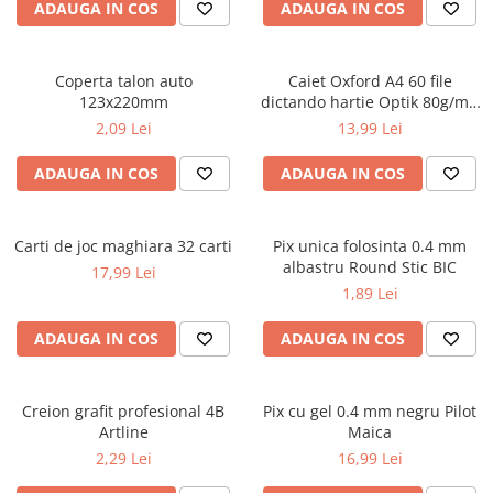
ADAUGA IN COS
ADAUGA IN COS
ficțiune
Avioane de jucărie
Caiete geografie și biologie
Mine și rezerve
Utilaje de jucărie
Psihologie și dezvoltare personală
Caiete tip I, II și III
Creioane grafit și ascuțitori
Masinuțe cu telecomandă
Biografii și memorii
Coperta talon auto
Caiet Oxford A4 60 file
Caiete foi veline
Corectoare și radiere
Jucării de pluș
123x220mm
dictando hartie Optik 80g/mp
Parenting și educație
Rezerve pentru caiete
Instrumente de scris premium
Touch Pastel
2,09 Lei
13,99 Lei
Sănătate și stil de viață
Jucării și articole pentru bebeluși
Vocabulare
Pixuri premium
Artă și fotografie
Jucării pentru bebeluși
Blocuri de desen școlare
Stilouri premium
ADAUGA IN COS
ADAUGA IN COS
Ghiduri și hărți
Camera Bebe
Hârtie pentru lucru manual
Seturi de scris premium
Istorie și științe sociale
Figurine
Accesorii geometrie și matematică
Carti de joc maghiara 32 carti
Afaceri și economie
Pix unica folosinta 0.4 mm
Jucării pentru apă și baie
Rigle și Echere
albastru Round Stic BIC
17,99 Lei
Religie și spiritualitate
Raportoare
Jucării din lemn
1,89 Lei
Știință și tehnologie
Compasuri
Outdoor
Gastronomie și hobby
ADAUGA IN COS
ADAUGA IN COS
Truse geometrie
Filosofie și eseuri
Roboți
Socotitori și bețisoare pentru
Limbi străine
numărat
Creion grafit profesional 4B
Pix cu gel 0.4 mm negru Pilot
Dicționare și ghiduri de conversație
Ghiozdane și rucsacuri
Artline
Maica
Literatură în limbi străine
Ghiozdane școlare
2,29 Lei
16,99 Lei
Gramatică și vocabulare
Rucsacuri școlare și casual