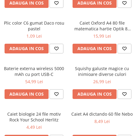
ADAUGA IN COS
ADAUGA IN COS
Ghiozdane pentru grădinită
Trollere pentru copii
Penare
Plic color C6 gumat Daco rosu
Caiet Oxford A4 80 file
pastel
matematica hartie Optik 80
Penare echipate
g/mp motiv Teenager
1,09 Lei
15,99 Lei
Penare neechipate
Penare tip etui
ADAUGA IN COS
ADAUGA IN COS
Acuarele și pensule școlare
Acuarele școlare și Tempera
Baterie externa wireless 5000
Squishy galuste magice cu
Pensule școlare
mAh cu port USB-C
inimioare diverse culori
Pahare și palete pictură
54,99 Lei
26,99 Lei
ADAUGA IN COS
ADAUGA IN COS
Caiet biologie 24 file motiv
Caiet A4 dictando 60 file Nebo
Rock Your School Herlitz
8,49 Lei
4,49 Lei