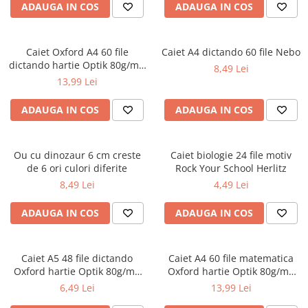
ADAUGA IN COS
ADAUGA IN COS
Ghiozdane și rucsacuri
Ghiozdane școlare
Caiet Oxford A4 60 file
Caiet A4 dictando 60 file Nebo
Rucsacuri școlare și casual
dictando hartie Optik 80g/mp
8,49 Lei
Ghiozdane pentru grădinită
Touch Pastel
13,99 Lei
Trollere pentru copii
ADAUGA IN COS
ADAUGA IN COS
Penare
Penare echipate
Penare neechipate
Ou cu dinozaur 6 cm creste
Caiet biologie 24 file motiv
Penare tip etui
de 6 ori culori diferite
Rock Your School Herlitz
8,49 Lei
4,49 Lei
Acuarele și pensule școlare
Acuarele școlare și Tempera
ADAUGA IN COS
ADAUGA IN COS
Pensule școlare
Pahare și palete pictură
Caiet A5 48 file dictando
Caiet A4 60 file matematica
Cărți
Oxford hartie Optik 80g/mp
Oxford hartie Optik 80g/mp
Cărți pentru copii
diverse culori
motiv Touch Pastel
6,49 Lei
13,99 Lei
Cărți de colorat