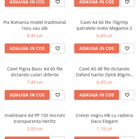
Radiere
ADAUGA IN COS
ADAUGA IN COS
Ascutițori
Corectoare și lipici
Pix Romania model traditional
Caiet A4 60 file 70g/mp
Mine și rezerve
rosu sau alb
patratele motiv Megamix 2
Cretă școlară și creativă
8,49 Lei
6,49 Lei
Accesorii școlare
ADAUGA IN COS
ADAUGA IN COS
Coperți caiete si cărți
Etichete școlare
Carnete pentru elevi
Caiet Pigna Basic A4 60 file
Caiet A5 48 file dictando
dictando culori diferite
Oxford hartie Optik 80g/mp
Lupe și articole educative
motiv Touch Trend
7,49 Lei
6,49 Lei
Foarfece școlare
Globuri pământești
ADAUGA IN COS
ADAUGA IN COS
Cutii sandwich și caserole
Umbrele pentru copii
Invelitoare A4 PP 150 microni
Termosuri
Creion negru HB cu radiera
transparenta Herlitz
Daco Elegant
Pahare și sticle pentru scoală
3,09 Lei
1,19 Lei
Cutii pentru depozitare