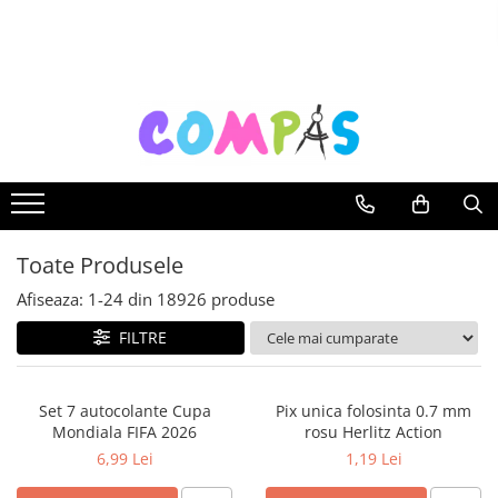
Toate Produsele
Noutăți Librăria Compas
Souvenir România
Rechizite școlare
Instrumente de scris
Pixuri
Toate Produsele
Stilouri școlare
Rollere și finelinere
Afiseaza:
1-
24
din
18926
produse
Markere și textmarkere
FILTRE
Creioane grafice
Creioane mecanice
Set 7 autocolante Cupa
Pix unica folosinta 0.7 mm
Creioane colorate
Mondiala FIFA 2026
rosu Herlitz Action
Creioane cerate
6,99 Lei
1,19 Lei
Carioci