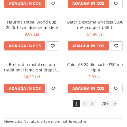
ADAUGA IN COS
ADAUGA IN COS
Cărți ilustrate și interactive
Povești și ficțiune pentru copii
Enciclopedii și atlase pentru copii
Figurina Fotbal World Cup
Baterie externa wireless 5000
Materiale educaționale
2026 10 cm diverse modele
mAh cu port USB-C
Benzi desenate
9,99 Lei
54,99 Lei
Hobby și activități pentru copii
ADAUGA IN COS
ADAUGA IN COS
Educație și carte școlară
Metoda Montessori
Culegeri și materiale auxiliare
Breloc din metal costum
Caiet A5 24 file hartie FSC mix
traditional femeie si drapelul
Tip II
Caiete de vacanță
Romaniei 9 cm
14,99 Lei
3,09 Lei
Bibliografie școlară
Bibliografie didactică
ADAUGA IN COS
ADAUGA IN COS
Dicționare și gramatici
Pregătire pentru admitere
1
2
3
789
...
Pregătire Evaluare Națională
Pregătire Bacalaureat
Newsletter
Nu rata ofertele si promotiile noastre
Romane și literatură