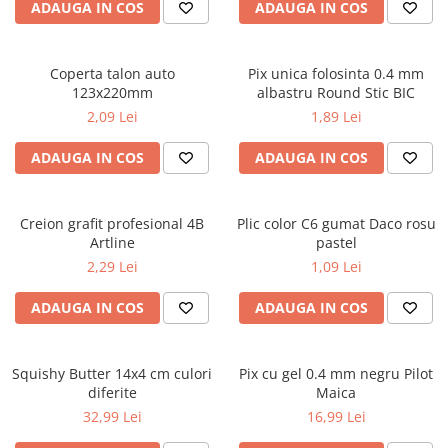
Caiete școlare și hârtie
ADAUGA IN COS
ADAUGA IN COS
Caiete dictando
Caiete matematică
Coperta talon auto
Pix unica folosinta 0.4 mm
Caiete muzică
123x220mm
albastru Round Stic BIC
Caiete geografie și biologie
2,09 Lei
1,89 Lei
Caiete tip I, II și III
ADAUGA IN COS
ADAUGA IN COS
Caiete foi veline
Rezerve pentru caiete
Vocabulare
Creion grafit profesional 4B
Plic color C6 gumat Daco rosu
Blocuri de desen școlare
Artline
pastel
Hârtie pentru lucru manual
2,29 Lei
1,09 Lei
Accesorii geometrie și matematică
ADAUGA IN COS
ADAUGA IN COS
Rigle și Echere
Raportoare
Squishy Butter 14x4 cm culori
Pix cu gel 0.4 mm negru Pilot
Compasuri
diferite
Maica
Truse geometrie
32,99 Lei
16,99 Lei
Socotitori și bețisoare pentru
numărat