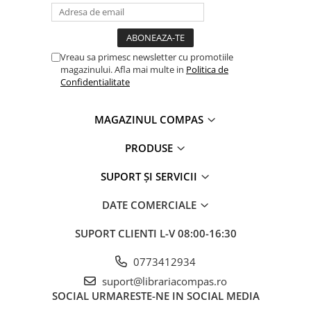
Clasici români și universali
Literatură modernă și
contemporană
Vreau sa primesc newsletter cu promotiile
Thriller și mister
magazinului. Afla mai multe in
Politica de
Young adult
Confidentialitate
Science-fiction și fantasy
Ficțiune erotică
MAGAZINUL COMPAS
Ficțiune mitologică și istorică
PRODUSE
Romane de dragoste
Poezie și teatru
SUPORT ȘI SERVICII
Romane ilustrate
DATE COMERCIALE
Dezvoltare personală și non-
ficțiune
SUPORT CLIENTI
L-V 08:00-16:30
Psihologie și dezvoltare personală
Biografii și memorii
0773412934
Parenting și educație
suport@librariacompas.ro
SOCIAL
URMARESTE-NE IN SOCIAL MEDIA
Sănătate și stil de viață