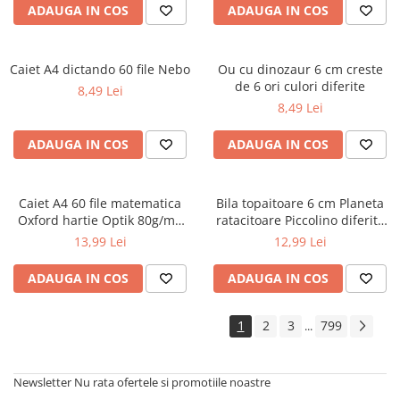
ADAUGA IN COS
ADAUGA IN COS
Cărți ilustrate și interactive
Povești și ficțiune pentru copii
Enciclopedii și atlase pentru copii
Caiet A4 dictando 60 file Nebo
Ou cu dinozaur 6 cm creste
Materiale educaționale
de 6 ori culori diferite
8,49 Lei
Benzi desenate
8,49 Lei
Hobby și activități pentru copii
ADAUGA IN COS
ADAUGA IN COS
Educație și carte școlară
Metoda Montessori
Culegeri și materiale auxiliare
Caiet A4 60 file matematica
Bila topaitoare 6 cm Planeta
Oxford hartie Optik 80g/mp
ratacitoare Piccolino diferite
Caiete de vacanță
motiv Touch Pastel
modele
13,99 Lei
12,99 Lei
Bibliografie școlară
Bibliografie didactică
ADAUGA IN COS
ADAUGA IN COS
Dicționare și gramatici
Pregătire pentru admitere
1
2
3
799
...
Pregătire Evaluare Națională
Pregătire Bacalaureat
Newsletter
Nu rata ofertele si promotiile noastre
Romane și literatură