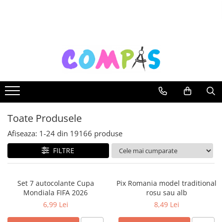
Toate Produsele
Noutăți Librăria Compas
Souvenir România
Rechizite școlare
Instrumente de scris
Pixuri
Toate Produsele
Stilouri școlare
Rollere și finelinere
Afiseaza:
1-
24
din
19166
produse
Markere și textmarkere
FILTRE
Creioane grafice
Creioane mecanice
Set 7 autocolante Cupa
Pix Romania model traditional
Creioane colorate
Mondiala FIFA 2026
rosu sau alb
Creioane cerate
6,99 Lei
8,49 Lei
Carioci