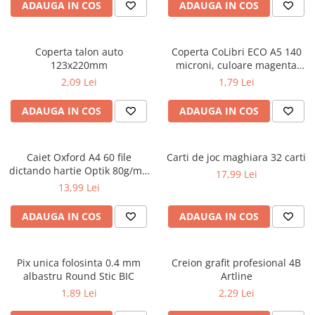
Caiete școlare și hârtie
ADAUGA IN COS
ADAUGA IN COS
Caiete dictando
Caiete matematică
Coperta talon auto
Coperta CoLibri ECO A5 140
Caiete muzică
123x220mm
microni, culoare magenta
Caiete geografie și biologie
opac
2,09 Lei
1,79 Lei
Caiete tip I, II și III
ADAUGA IN COS
ADAUGA IN COS
Caiete foi veline
Rezerve pentru caiete
Vocabulare
Caiet Oxford A4 60 file
Carti de joc maghiara 32 carti
Blocuri de desen școlare
dictando hartie Optik 80g/mp
17,99 Lei
Touch Pastel
Hârtie pentru lucru manual
13,99 Lei
Accesorii geometrie și matematică
ADAUGA IN COS
ADAUGA IN COS
Rigle și Echere
Raportoare
Pix unica folosinta 0.4 mm
Creion grafit profesional 4B
Compasuri
albastru Round Stic BIC
Artline
Truse geometrie
1,89 Lei
2,29 Lei
Socotitori și bețisoare pentru
numărat