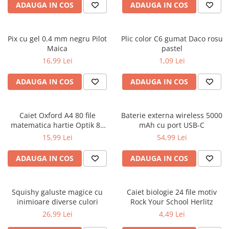
ADAUGA IN COS
ADAUGA IN COS
Ghiozdane și rucsacuri
Ghiozdane școlare
Pix cu gel 0.4 mm negru Pilot
Plic color C6 gumat Daco rosu
Rucsacuri școlare și casual
Maica
pastel
Ghiozdane pentru grădinită
16,99 Lei
1,09 Lei
Trollere pentru copii
ADAUGA IN COS
ADAUGA IN COS
Penare
Penare echipate
Penare neechipate
Caiet Oxford A4 80 file
Baterie externa wireless 5000
Penare tip etui
matematica hartie Optik 80
mAh cu port USB-C
g/mp motiv Teenager
15,99 Lei
54,99 Lei
Acuarele și pensule școlare
Acuarele școlare și Tempera
ADAUGA IN COS
ADAUGA IN COS
Pensule școlare
Pahare și palete pictură
Squishy galuste magice cu
Caiet biologie 24 file motiv
Cărți
inimioare diverse culori
Rock Your School Herlitz
Cărți pentru copii
26,99 Lei
4,49 Lei
Cărți de colorat