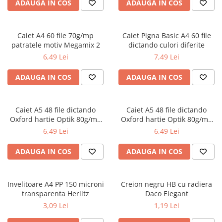
Radiere
ADAUGA IN COS
ADAUGA IN COS
Ascutițori
Corectoare și lipici
Caiet A4 60 file 70g/mp
Caiet Pigna Basic A4 60 file
Mine și rezerve
patratele motiv Megamix 2
dictando culori diferite
Cretă școlară și creativă
6,49 Lei
7,49 Lei
Accesorii școlare
ADAUGA IN COS
ADAUGA IN COS
Coperți caiete si cărți
Etichete școlare
Carnete pentru elevi
Caiet A5 48 file dictando
Caiet A5 48 file dictando
Oxford hartie Optik 80g/mp
Oxford hartie Optik 80g/mp
Lupe și articole educative
motiv Touch Trend
diverse culori
6,49 Lei
6,49 Lei
Foarfece școlare
Globuri pământești
ADAUGA IN COS
ADAUGA IN COS
Cutii sandwich și caserole
Umbrele pentru copii
Invelitoare A4 PP 150 microni
Termosuri
Creion negru HB cu radiera
transparenta Herlitz
Daco Elegant
Pahare și sticle pentru scoală
3,09 Lei
1,19 Lei
Cutii pentru depozitare