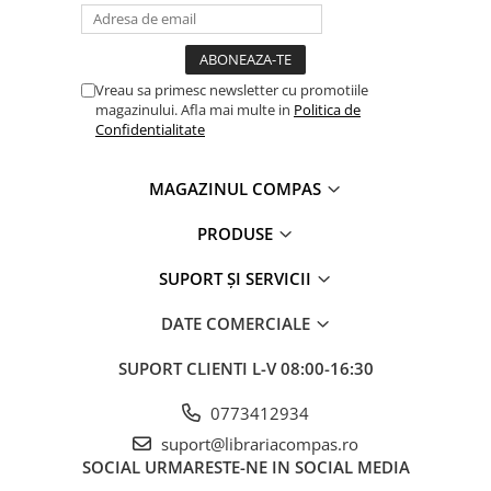
Clasici români și universali
Literatură modernă și
contemporană
Vreau sa primesc newsletter cu promotiile
Thriller și mister
magazinului. Afla mai multe in
Politica de
Young adult
Confidentialitate
Science-fiction și fantasy
Ficțiune erotică
MAGAZINUL COMPAS
Ficțiune mitologică și istorică
PRODUSE
Romane de dragoste
Poezie și teatru
SUPORT ȘI SERVICII
Romane ilustrate
DATE COMERCIALE
Dezvoltare personală și non-
ficțiune
SUPORT CLIENTI
L-V 08:00-16:30
Psihologie și dezvoltare personală
Biografii și memorii
0773412934
Parenting și educație
suport@librariacompas.ro
SOCIAL
URMARESTE-NE IN SOCIAL MEDIA
Sănătate și stil de viață