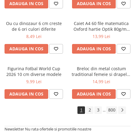
ADAUGA IN COS
ADAUGA IN COS
Cărți ilustrate și interactive
Povești și ficțiune pentru copii
Enciclopedii și atlase pentru copii
Ou cu dinozaur 6 cm creste
Caiet A4 60 file matematica
Materiale educaționale
de 6 ori culori diferite
Oxford hartie Optik 80g/mp
motiv Touch Pastel
Benzi desenate
8,49 Lei
13,99 Lei
Hobby și activități pentru copii
ADAUGA IN COS
ADAUGA IN COS
Educație și carte școlară
Metoda Montessori
Culegeri și materiale auxiliare
Figurina Fotbal World Cup
Breloc din metal costum
2026 10 cm diverse modele
traditional femeie si drapelul
Caiete de vacanță
Romaniei 9 cm
9,99 Lei
14,99 Lei
Bibliografie școlară
Bibliografie didactică
ADAUGA IN COS
ADAUGA IN COS
Dicționare și gramatici
Pregătire pentru admitere
1
2
3
800
...
Pregătire Evaluare Națională
Pregătire Bacalaureat
Newsletter
Nu rata ofertele si promotiile noastre
Romane și literatură