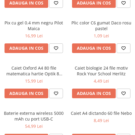
ADAUGA IN COS
ADAUGA IN COS
Ghiozdane și rucsacuri
Ghiozdane școlare
Pix cu gel 0.4 mm negru Pilot
Plic color C6 gumat Daco rosu
Rucsacuri școlare și casual
Maica
pastel
Ghiozdane pentru grădinită
16,99 Lei
1,09 Lei
Trollere pentru copii
ADAUGA IN COS
ADAUGA IN COS
Penare
Penare echipate
Penare neechipate
Caiet Oxford A4 80 file
Caiet biologie 24 file motiv
Penare tip etui
matematica hartie Optik 80
Rock Your School Herlitz
g/mp motiv Teenager
15,99 Lei
4,49 Lei
Acuarele și pensule școlare
Acuarele școlare și Tempera
ADAUGA IN COS
ADAUGA IN COS
Pensule școlare
Pahare și palete pictură
Baterie externa wireless 5000
Caiet A4 dictando 60 file Nebo
Cărți
mAh cu port USB-C
8,49 Lei
Cărți pentru copii
54,99 Lei
Cărți de colorat