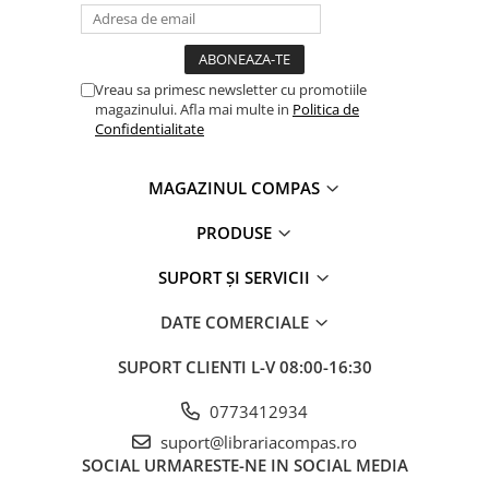
Clasici români și universali
Literatură modernă și
contemporană
Vreau sa primesc newsletter cu promotiile
Thriller și mister
magazinului. Afla mai multe in
Politica de
Young adult
Confidentialitate
Science-fiction și fantasy
Ficțiune erotică
MAGAZINUL COMPAS
Ficțiune mitologică și istorică
PRODUSE
Romane de dragoste
Poezie și teatru
SUPORT ȘI SERVICII
Romane ilustrate
DATE COMERCIALE
Dezvoltare personală și non-
ficțiune
SUPORT CLIENTI
L-V 08:00-16:30
Psihologie și dezvoltare personală
Biografii și memorii
0773412934
Parenting și educație
suport@librariacompas.ro
SOCIAL
URMARESTE-NE IN SOCIAL MEDIA
Sănătate și stil de viață