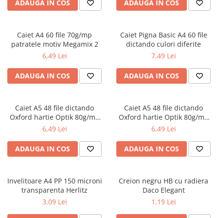
Radiere
ADAUGA IN COS
ADAUGA IN COS
Ascutițori
Corectoare și lipici
Caiet A4 60 file 70g/mp
Caiet Pigna Basic A4 60 file
Mine și rezerve
patratele motiv Megamix 2
dictando culori diferite
Cretă școlară și creativă
6,49 Lei
7,49 Lei
Accesorii școlare
ADAUGA IN COS
ADAUGA IN COS
Coperți caiete si cărți
Etichete școlare
Carnete pentru elevi
Caiet A5 48 file dictando
Caiet A5 48 file dictando
Oxford hartie Optik 80g/mp
Oxford hartie Optik 80g/mp
Lupe și articole educative
motiv Touch Trend
diverse culori
6,49 Lei
6,49 Lei
Foarfece școlare
Globuri pământești
ADAUGA IN COS
ADAUGA IN COS
Cutii sandwich și caserole
Umbrele pentru copii
Invelitoare A4 PP 150 microni
Termosuri
Creion negru HB cu radiera
transparenta Herlitz
Daco Elegant
Pahare și sticle pentru scoală
3,09 Lei
1,19 Lei
Cutii pentru depozitare