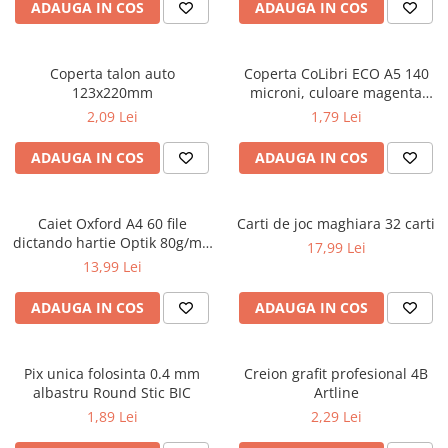
Caiete școlare și hârtie
ADAUGA IN COS
ADAUGA IN COS
Caiete dictando
Caiete matematică
Coperta talon auto
Coperta CoLibri ECO A5 140
Caiete muzică
123x220mm
microni, culoare magenta
Caiete geografie și biologie
opac
2,09 Lei
1,79 Lei
Caiete tip I, II și III
ADAUGA IN COS
ADAUGA IN COS
Caiete foi veline
Rezerve pentru caiete
Vocabulare
Caiet Oxford A4 60 file
Carti de joc maghiara 32 carti
Blocuri de desen școlare
dictando hartie Optik 80g/mp
17,99 Lei
Touch Pastel
Hârtie pentru lucru manual
13,99 Lei
Accesorii geometrie și matematică
ADAUGA IN COS
ADAUGA IN COS
Rigle și Echere
Raportoare
Pix unica folosinta 0.4 mm
Creion grafit profesional 4B
Compasuri
albastru Round Stic BIC
Artline
Truse geometrie
1,89 Lei
2,29 Lei
Socotitori și bețisoare pentru
numărat