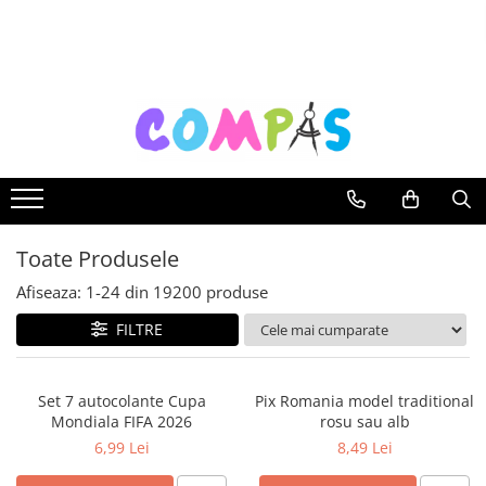
Toate Produsele
Noutăți Librăria Compas
Souvenir România
Rechizite școlare
Instrumente de scris
Pixuri
Toate Produsele
Stilouri școlare
Rollere și finelinere
Afiseaza:
1-
24
din
19200
produse
Markere și textmarkere
FILTRE
Creioane grafice
Creioane mecanice
Set 7 autocolante Cupa
Pix Romania model traditional
Creioane colorate
Mondiala FIFA 2026
rosu sau alb
Creioane cerate
6,99 Lei
8,49 Lei
Carioci