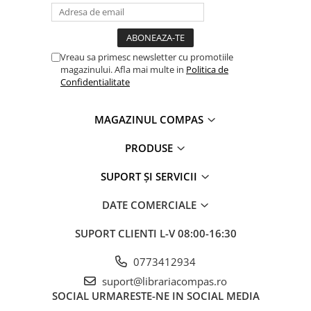
Romane și literatură
Clasici români și universali
Literatură modernă și
Vreau sa primesc newsletter cu promotiile
contemporană
magazinului. Afla mai multe in
Politica de
Thriller și mister
Confidentialitate
Young adult
Science-fiction și fantasy
MAGAZINUL COMPAS
Ficțiune erotică
PRODUSE
Ficțiune mitologică și istorică
Romane de dragoste
SUPORT ȘI SERVICII
Poezie și teatru
DATE COMERCIALE
Romane ilustrate
Dezvoltare personală și non-
SUPORT CLIENTI
L-V 08:00-16:30
ficțiune
Psihologie și dezvoltare personală
0773412934
Biografii și memorii
suport@librariacompas.ro
SOCIAL
URMARESTE-NE IN SOCIAL MEDIA
Parenting și educație