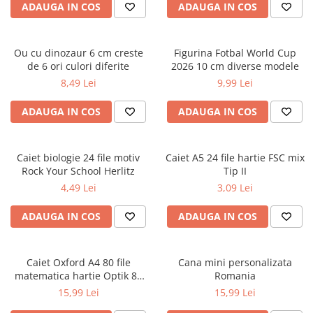
Socotitori și bețisoare pentru
ADAUGA IN COS
ADAUGA IN COS
numărat
Ghiozdane și rucsacuri
Ou cu dinozaur 6 cm creste
Figurina Fotbal World Cup
Ghiozdane școlare
de 6 ori culori diferite
2026 10 cm diverse modele
Rucsacuri școlare și casual
8,49 Lei
9,99 Lei
Ghiozdane pentru grădinită
ADAUGA IN COS
ADAUGA IN COS
Trollere pentru copii
Penare
Penare echipate
Caiet biologie 24 file motiv
Caiet A5 24 file hartie FSC mix
Penare neechipate
Rock Your School Herlitz
Tip II
4,49 Lei
3,09 Lei
Penare tip etui
Acuarele și pensule școlare
ADAUGA IN COS
ADAUGA IN COS
Acuarele școlare și Tempera
Pensule școlare
Caiet Oxford A4 80 file
Cana mini personalizata
Pahare și palete pictură
matematica hartie Optik 80
Romania
Cărți
g/mp motiv Teenager
15,99 Lei
15,99 Lei
Cărți pentru copii