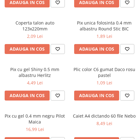
Cutii pentru depozitare
ADAUGA IN COS
ADAUGA IN COS
Caiete școlare și hârtie
Caiete dictando
Coperta talon auto
Pix unica folosinta 0.4 mm
Caiete matematică
123x220mm
albastru Round Stic BIC
Caiete muzică
2,09 Lei
1,89 Lei
Caiete geografie și biologie
ADAUGA IN COS
ADAUGA IN COS
Caiete tip I, II și III
Caiete foi veline
Rezerve pentru caiete
Pix cu gel Shiny 0.5 mm
Plic color C6 gumat Daco rosu
Vocabulare
albastru Herlitz
pastel
Blocuri de desen școlare
4,49 Lei
1,09 Lei
Hârtie pentru lucru manual
ADAUGA IN COS
ADAUGA IN COS
Accesorii geometrie și matematică
Rigle și Echere
Pix cu gel 0.4 mm negru Pilot
Caiet A4 dictando 60 file Nebo
Raportoare
Maica
8,49 Lei
Compasuri
16,99 Lei
Truse geometrie