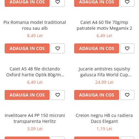
Carioci
ADAUGA IN COS
ADAUGA IN COS
Radiere
Ascutițori
Pix Romania model traditional
Caiet A4 60 file 70g/mp
Corectoare și lipici
rosu sau alb
patratele motiv Megamix 2
Mine și rezerve
8,49 Lei
6,49 Lei
Cretă școlară și creativă
ADAUGA IN COS
ADAUGA IN COS
Accesorii școlare
Coperți caiete si cărți
Etichete școlare
Caiet A5 48 file dictando
Jucarie antistres squishy
Oxford hartie Optik 80g/mp
galusca Fifa World Cup
Carnete pentru elevi
motiv Touch Trend
Edition
6,49 Lei
24,99 Lei
Lupe și articole educative
Foarfece școlare
ADAUGA IN COS
ADAUGA IN COS
Globuri pământești
Cutii sandwich și caserole
Invelitoare A4 PP 150 microni
Umbrele pentru copii
Creion negru HB cu radiera
transparenta Herlitz
Daco Elegant
Termosuri
3,09 Lei
1,19 Lei
Pahare și sticle pentru scoală