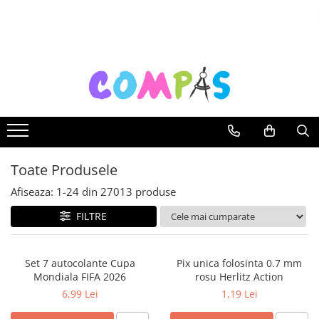
Toate Produsele
Pachete cadou
Noutăți Librăria Compas
Souvenir România
Rechizite școlare
Instrumente de scris
Toate Produsele
Pixuri
Stilouri școlare
Afiseaza:
1-
24
din
27013
produse
Rollere și finelinere
FILTRE
Markere și textmarkere
Creioane grafice
Set 7 autocolante Cupa
Pix unica folosinta 0.7 mm
Creioane mecanice
Mondiala FIFA 2026
rosu Herlitz Action
Creioane colorate
6,99 Lei
1,19 Lei
Creioane cerate