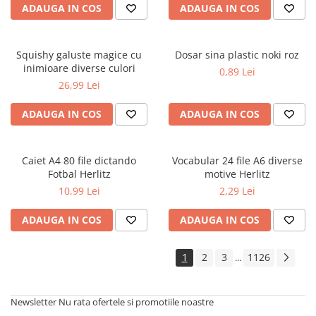
ADAUGA IN COS
ADAUGA IN COS
Cărți de colorat
Cărți ilustrate și interactive
Povești și ficțiune pentru copii
Squishy galuste magice cu
Dosar sina plastic noki roz
Enciclopedii și atlase pentru copii
inimioare diverse culori
0,89 Lei
Materiale educaționale
26,99 Lei
Benzi desenate
ADAUGA IN COS
ADAUGA IN COS
Hobby și activități pentru copii
Educație și carte școlară
Metoda Montessori
Caiet A4 80 file dictando
Vocabular 24 file A6 diverse
Fotbal Herlitz
motive Herlitz
Culegeri și materiale auxiliare
10,99 Lei
2,29 Lei
Caiete de vacanță
Bibliografie școlară
ADAUGA IN COS
ADAUGA IN COS
Bibliografie didactică
Dicționare și gramatici
1
2
3
1126
...
Pregătire pentru admitere
Pregătire Evaluare Națională
Newsletter
Nu rata ofertele si promotiile noastre
Pregătire Bacalaureat