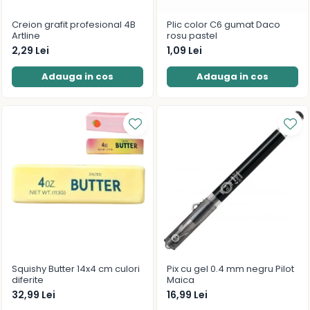
Creion grafit profesional 4B
Plic color C6 gumat Daco
Artline
rosu pastel
2,29 Lei
1,09 Lei
Adauga in cos
Adauga in cos
Squishy Butter 14x4 cm culori
Pix cu gel 0.4 mm negru Pilot
diferite
Maica
32,99 Lei
16,99 Lei