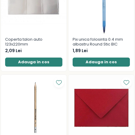
Coperta talon auto
Pix unica folosinta 0.4 mm
123x220mm
albastru Round Stic BIC
2,09 Lei
1,89 Lei
Adauga in cos
Adauga in cos