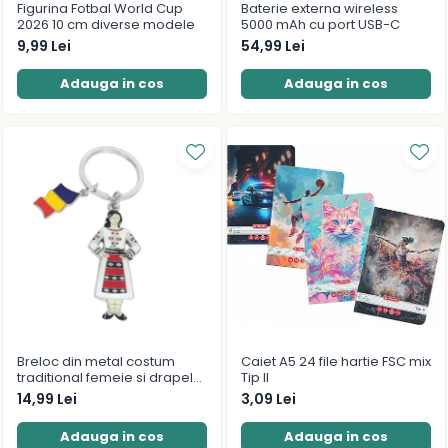
Figurina Fotbal World Cup
Baterie externa wireless
2026 10 cm diverse modele
5000 mAh cu port USB-C
9,99 Lei
54,99 Lei
Adauga in cos
Adauga in cos
Breloc din metal costum
Caiet A5 24 file hartie FSC mix
traditional femeie si drapelul
Tip II
Romaniei 9 cm
14,99 Lei
3,09 Lei
Adauga in cos
Adauga in cos