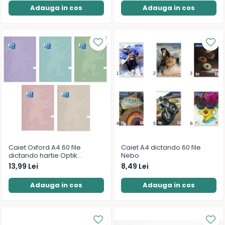
Adauga in cos
Adauga in cos
Caiet Oxford A4 60 file
Caiet A4 dictando 60 file
dictando hartie Optik
Nebo
80g/mp Touch Pastel
13,99 Lei
8,49 Lei
Adauga in cos
Adauga in cos