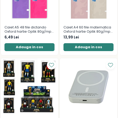
Caiet A5 48 file dictando
Caiet A4 60 file matematica
Oxford hartie Optik 80g/mp
Oxford hartie Optik 80g/mp
diverse culori
motiv Touch Pastel
6,49 Lei
13,99 Lei
Adauga in cos
Adauga in cos