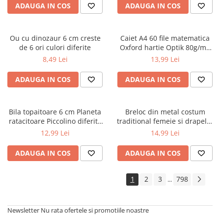
ADAUGA IN COS
ADAUGA IN COS
Ou cu dinozaur 6 cm creste
Caiet A4 60 file matematica
de 6 ori culori diferite
Oxford hartie Optik 80g/mp
motiv Touch Pastel
8,49 Lei
13,99 Lei
ADAUGA IN COS
ADAUGA IN COS
Bila topaitoare 6 cm Planeta
Breloc din metal costum
ratacitoare Piccolino diferite
traditional femeie si drapelul
modele
Romaniei 9 cm
12,99 Lei
14,99 Lei
ADAUGA IN COS
ADAUGA IN COS
1
2
3
798
...
Newsletter
Nu rata ofertele si promotiile noastre