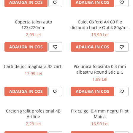
ADAUGA IN COS
ADAUGA IN COS
ficțiune
Avioane de jucărie
Caiete geografie și biologie
Mine și rezerve
Utilaje de jucărie
Psihologie și dezvoltare personală
Caiete tip I, II și III
Creioane grafit și ascuțitori
Masinuțe cu telecomandă
Biografii și memorii
Coperta talon auto
Caiet Oxford A4 60 file
Caiete foi veline
Corectoare și radiere
Jucării de pluș
123x220mm
dictando hartie Optik 80g/mp
Parenting și educație
Rezerve pentru caiete
Instrumente de scris premium
Touch Pastel
2,09 Lei
13,99 Lei
Sănătate și stil de viață
Jucării și articole pentru bebeluși
Vocabulare
Pixuri premium
Artă și fotografie
Jucării pentru bebeluși
Blocuri de desen școlare
Stilouri premium
ADAUGA IN COS
ADAUGA IN COS
Ghiduri și hărți
Camera Bebe
Hârtie pentru lucru manual
Seturi de scris premium
Istorie și științe sociale
Figurine
Accesorii geometrie și matematică
Carti de joc maghiara 32 carti
Afaceri și economie
Pix unica folosinta 0.4 mm
Jucării pentru apă și baie
Rigle și Echere
albastru Round Stic BIC
17,99 Lei
Religie și spiritualitate
Raportoare
Jucării din lemn
1,89 Lei
Știință și tehnologie
Compasuri
Outdoor
Gastronomie și hobby
ADAUGA IN COS
ADAUGA IN COS
Truse geometrie
Filosofie și eseuri
Roboți
Socotitori și bețisoare pentru
Limbi străine
numărat
Creion grafit profesional 4B
Pix cu gel 0.4 mm negru Pilot
Dicționare și ghiduri de conversație
Ghiozdane și rucsacuri
Artline
Maica
Literatură în limbi străine
Ghiozdane școlare
2,29 Lei
16,99 Lei
Gramatică și vocabulare
Rucsacuri școlare și casual