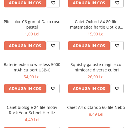
ADAUGA IN COS
ADAUGA IN COS
Ghiozdane pentru grădinită
Trollere pentru copii
Penare
Plic color C6 gumat Daco rosu
Caiet Oxford A4 80 file
pastel
matematica hartie Optik 80
Penare echipate
g/mp motiv Teenager
1,09 Lei
15,99 Lei
Penare neechipate
Penare tip etui
ADAUGA IN COS
ADAUGA IN COS
Acuarele și pensule școlare
Acuarele școlare și Tempera
Baterie externa wireless 5000
Squishy galuste magice cu
Pensule școlare
mAh cu port USB-C
inimioare diverse culori
Pahare și palete pictură
54,99 Lei
26,99 Lei
ADAUGA IN COS
ADAUGA IN COS
Caiet biologie 24 file motiv
Caiet A4 dictando 60 file Nebo
Rock Your School Herlitz
8,49 Lei
4,49 Lei